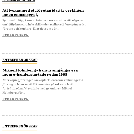
Att lyckas med ett företag idag är verkligen
ingen enmansgrej.
Sponsrat inlägg i samarbete med verksamt.se Att våga be
om hjälp kan vara hela skillnaden mellan ett framgångsrikt
företag och konkurs. Eller det som gör...
REDAKTIONEN
ENTREPRENÖRSKAP
Mikael Holmberg – hans framgångsresa
inom e-handel startade redan 1995
Norrköpingföretaget Packoplock levererar emballage till
företag och har vuxit 185 månader på raken och vill
fortsätta växa. Vi pratade med grundaren Mikael
Holmberg, för...
REDAKTIONEN
ENTREPRENÖRSKAP