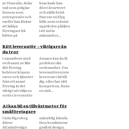
av Vimentis, delar
knackade han
vad som präglar
dörr i kvarteret
honom som
och sålde bröd.
entreprenör och
Han var en blyg
varför han älskar
kille som oväntat
att hjälpa
upptäckte glädjen
företagare bli
i att möta
bättre på
människor,...
Rätt leverantör – viktigare än
du tror
I samarbete med
Annars kan du få
verksamt.se När
problem i din
ditt företag
verksamhet. Om
behöver köpa in
leverantören inte
varor och tjänster
levererar i tid till
från ett annat
dig, eller har rätt
företag är det
kompetens, finns
viktigt att välja en
en risk...
seriös leverantör.
AI kan bli en tillväxtmotor för
småföretagare
Carin Sigeskog
mänsklig känsla.
driver
Hon kombinerar
AiCarinDesign
grafisk design,