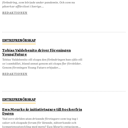
förändring, som började under pandemin. Och som nu
påverkar affärslivet i Sverige...
REDAKTIONEN
ENTREPRENÖRSKAP
Tobias Valdebenito driver föreningen
Young Future
Tobias Valdebenito vill skapa den förändringen han själv vill
se i samhället, bland annat genom att skapa fler förebilder.
Genom föreningen Young Future erbjuder...
REDAKTIONEN
ENTREPRENÖRSKAP
Ewa Meurks är initiativtagare till Sockerfria
Dagen
Vad vore världen utan drivande företagare som tog tag i
saker och skapade forum för lärande, nätverkande och
kompetensutveckling med mera? Ewa Meurks entusiasm...