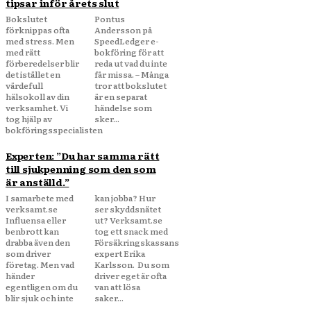
tipsar inför årets slut
Bokslutet
Pontus
förknippas ofta
Andersson på
med stress. Men
SpeedLedger e-
med rätt
bokföring för att
förberedelser blir
reda ut vad du inte
det istället en
får missa. – Många
värdefull
tror att bokslutet
hälsokoll av din
är en separat
verksamhet. Vi
händelse som
tog hjälp av
sker...
bokföringsspecialisten
Experten: ”Du har samma rätt
till sjukpenning som den som
är anställd.”
I samarbete med
kan jobba? Hur
verksamt.se
ser skyddsnätet
Influensa eller
ut? Verksamt.se
benbrott kan
tog ett snack med
drabba även den
Försäkringskassans
som driver
expert Erika
företag. Men vad
Karlsson. Du som
händer
driver eget är ofta
egentligen om du
van att lösa
blir sjuk och inte
saker...