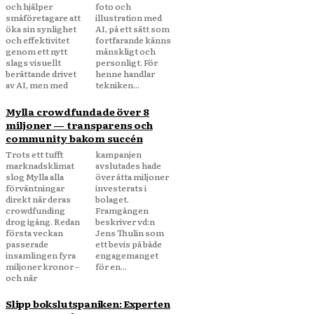
och hjälper
foto och
småföretagare att
illustration med
öka sin synlighet
AI, på ett sätt som
och effektivitet
fortfarande känns
genom ett nytt
mänskligt och
slags visuellt
personligt. För
berättande drivet
henne handlar
av AI, men med
tekniken...
Mylla crowdfundade över 8
miljoner — transparens och
community bakom succén
Trots ett tufft
kampanjen
marknadsklimat
avslutades hade
slog Mylla alla
över åtta miljoner
förväntningar
investerats i
direkt när deras
bolaget.
crowdfunding
Framgången
drog igång. Redan
beskriver vd:n
första veckan
Jens Thulin som
passerade
ett bevis på både
insamlingen fyra
engagemanget
miljoner kronor –
för en...
och när
Slipp bokslutspaniken: Experten