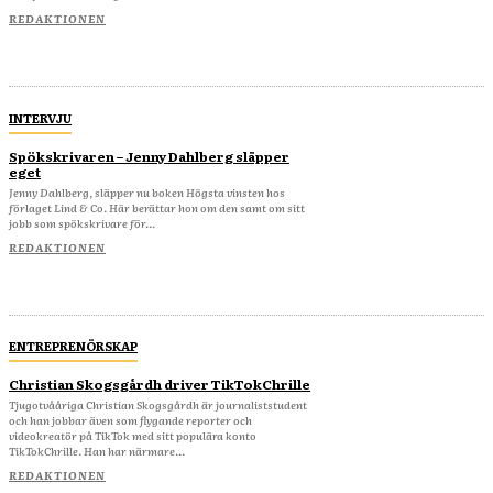
REDAKTIONEN
INTERVJU
Spökskrivaren – Jenny Dahlberg släpper
eget
Jenny Dahlberg, släpper nu boken Högsta vinsten hos
förlaget Lind & Co. Här berättar hon om den samt om sitt
jobb som spökskrivare för...
REDAKTIONEN
ENTREPRENÖRSKAP
Christian Skogsgårdh driver TikTokChrille
Tjugotvååriga Christian Skogsgårdh är journaliststudent
och han jobbar även som flygande reporter och
videokreatör på TikTok med sitt populära konto
TikTokChrille. Han har närmare...
REDAKTIONEN