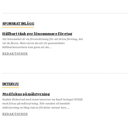
SPONSRAT INLÄGG
Hållbart tänk ger lönsammare företag
Att lönsamhet är en förutsättning för att driva företag, det
vet de flesta. Men visste du att ett genomtänkt
hållbarhetsarbete kan göra att du...
REDAKTIONEN
INTERVJU
Med fokus på målstyrning
Sophie Hedestad med team lanserar nu SaaS-bolaget NOQX
med fokus på målstyrning. När använt så innebär
målstyrning en lång rad av fördelar menar hon....
REDAKTIONEN