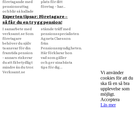
företagande med
plats för ditt
pensionsuttag
företag – har...
och blir så kallade
Experten tipsar: Företagare –
så får du en trygg pension!
I samarbete med
stämde träff med
verksamt.se Som
pensionsspecialisten
företagare
Agneta Claesson
behöver du själv
från
ta ansvar för din
Pensionsmyndigheten.
framtida pension
Här förklarar hon
– annars riskerar
vad som gäller
du att få betydligt
och ger sina bästa
mindre än du tror.
tips för dig...
Verksamt.se
Vi använder
cookies för att du
Om Starta & Driva Foretag
ska få en så bra
upplevelse som
möjligt.
Acceptera
Läs mer
Starta & Driva Företag är ett magasin som riktar sig till alla
nystartade företagare i hela landet. Vi intervjuar några av
Sveriges hetaste entreprenörer, kända såväl someeeee
okända, och skriver om ämnen som intresserar och