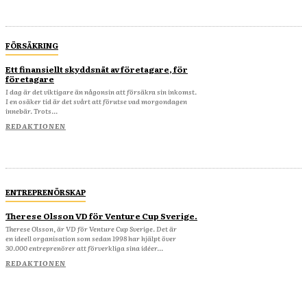
FÖRSÄKRING
Ett finansiellt skyddsnät av företagare, för
företagare
I dag är det viktigare än någonsin att försäkra sin inkomst.
I en osäker tid är det svårt att förutse vad morgondagen
innebär. Trots...
REDAKTIONEN
ENTREPRENÖRSKAP
Therese Olsson VD för Venture Cup Sverige.
Therese Olsson, är VD för Venture Cup Sverige. Det är
en ideell organisation som sedan 1998 har hjälpt över
30.000 entreprenörer att förverkliga sina idéer...
REDAKTIONEN