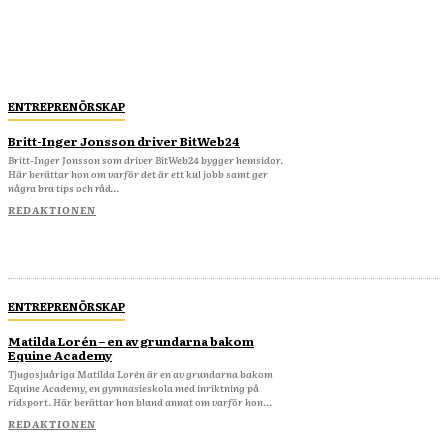
ENTREPRENÖRSKAP
Britt-Inger Jonsson driver BitWeb24
Britt-Inger Jonsson som driver BitWeb24 bygger hemsidor.
Här berättar hon om varför det är ett kul jobb samt ger
några bra tips och råd...
REDAKTIONEN
ENTREPRENÖRSKAP
Matilda Lorén – en av grundarna bakom
Equine Academy
Tjugosjuåriga Matilda Lorén är en av grundarna bakom
Equine Academy, en gymnasieskola med inriktning på
ridsport. Här berättar hon bland annat om varför hon...
REDAKTIONEN