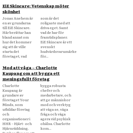
EiE Skincare: Vetenskap möter
skönhet
Jonas Anehem är
som är det
en av grundarna
roligaste med att
till EiE Skincare.
driva eget. Samt
Här berättar han
vad de har för
bland annat om
framtidsplaner.
hur det kommer
EiE Skincare är ett
sig att de ville
svenskt
starta det
hudvårdsvarumärke
företaget, vad
för...
Mod att våga – Charlotte
Kaupang om att bygga ett
meningsfullt företag
Charlotte
bygga robusta
Kaupang är
chefer och
grundare av
medarbetare, och
företaget Your
att ge människor
Minds, som
mod och verktyg
utbildar företag
att våga se, våga
och
fråga och våga
organisationer i
agera vid psykisk
HHR – Hjärt- och
ohälsa. Charlotte
Hjärnräddning.
kom...