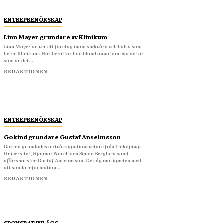
ENTREPRENÖRSKAP
Linn Mayer grundare av Klinikum
Linn Mayer driver ett företag inom sjukvård och hälsa som
heter Klinikum. Här berättar hon bland annat om vad det är
som är det...
REDAKTIONEN
ENTREPRENÖRSKAP
Gokind grundare Gustaf Anselmsson
Gokind grundades av två kognitionsvetare från Linköpings
Universitet, Hjalmar Norell och Simon Berglund samt
affärsjuristen Gustaf Anselmsson. De såg möjligheten med
att samla information...
REDAKTIONEN
SPONSRAT INLÄGG