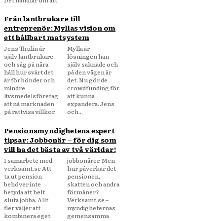
Det handlar om att
Från lantbrukare till
entreprenör: Myllas vision om
ett hållbart matsystem
Jens Thulin är
Mylla är
själv lantbrukare
lösningen han
och såg på nära
själv saknade och
håll hur svårt det
på den vägen är
är för bönder och
det. Nu gör de
mindre
crowdfunding för
livsmedelsföretag
att kunna
att nå marknaden
expandera. Jens
på rättvisa villkor.
och...
Pensionsmyndighetens expert
tipsar: Jobbonär – för dig som
vill ha det bästa av två världar!
I samarbete med
jobbonärer. Men
verksamt.se Att
hur påverkar det
ta ut pension
pensionen,
behöver inte
skatten och andra
betyda att helt
förmåner?
sluta jobba. Allt
Verksamt.se –
fler väljer att
myndigheternas
kombinera eget
gemensamma