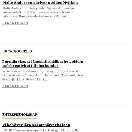
Malte Andersson driver podden Nyfiken
Malte Andersson driver podden Nyfiken där han har
intervjuad ett antal företagare, experter och kända
människor. Han startade den som en del av ett...
REDAKTIONEN
UNCATEGORIZED
Pernilla skapar långsiktig hållbarhet, glädje
och kreativitet till sina kunder
Pernilla Arwidson driver sitt företag utifrån att hon vill
skapa ett värde för dem hon arbetar med. Ekonomisk vinst
är ett självklart värde så klart,...
REDAKTIONEN
ENTREPRENÖRSKAP
Vi behöver lära oss att nätverka igen
- Vi vill fokusera på en upptäckt vi har gjort En allvarlig