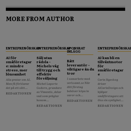
MORE FROM AUTHOR
ENTREPRENÖRSKAP
ENTREPRENÖRSKAP
SPONSRAT
ENTREPRENÖRSKA
INLÄGG
AI för
Sälj utan
AI kan bli en
Rätt
småföretagar
rädsla –
tillväxtmotor
leverantör –
e: mindre
Michels väg
för
viktigare än du
stress, mer
till trygg och
småföretagar
tror
lönsamhet
effektiv
e
försäljning
I samarbete med
Alla pratar om AI.
Carin Sigeskog
verksamt.se När
Men få förklarar
Michel Laporte
driver
ditt företag
det på ett sätt...
Godorn, grundare
AiCarinDesign och
behöver köpa in
av Vimentis, delar
hjälper
REDAKTIONEN
varor och...
vad som präglar
småföretagare att
honom...
öka sin synlighet...
REDAKTIONEN
REDAKTIONEN
REDAKTIONEN