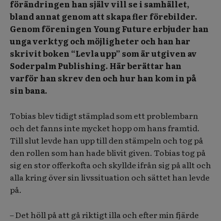
förändringen han själv vill se i samhället,
bland annat genom att skapa fler förebilder.
Genom föreningen Young Future erbjuder han
unga verktyg och möjligheter och han har
skrivit boken “Levla upp” som är utgiven av
Soderpalm Publishing. Här berättar han
varför han skrev den och hur han kom in på
sin bana.
Tobias blev tidigt stämplad som ett problembarn
och det fanns inte mycket hopp om hans framtid.
Till slut levde han upp till den stämpeln och tog på
den rollen som han hade blivit given. Tobias tog på
sig en stor offerkofta och skyllde ifrån sig på allt och
alla kring över sin livssituation och sättet han levde
på.
– Det höll på att gå riktigt illa och efter min fjärde