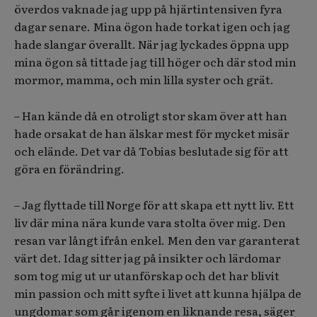
överdos vaknade jag upp på hjärtintensiven fyra
dagar senare. Mina ögon hade torkat igen och jag
hade slangar överallt. När jag lyckades öppna upp
mina ögon så tittade jag till höger och där stod min
mormor, mamma, och min lilla syster och grät.
– Han kände då en otroligt stor skam över att han
hade orsakat de han älskar mest för mycket misär
och elände. Det var då Tobias beslutade sig för att
göra en förändring.
– Jag flyttade till Norge för att skapa ett nytt liv. Ett
liv där mina nära kunde vara stolta över mig. Den
resan var långt ifrån enkel. Men den var garanterat
värt det. Idag sitter jag på insikter och lärdomar
som tog mig ut ur utanförskap och det har blivit
min passion och mitt syfte i livet att kunna hjälpa de
ungdomar som går igenom en liknande resa, säger