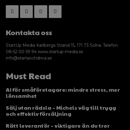
Kontakta oss
StartUp Media Karlbergs Strand 15, 171 73 Solna. Telefon
08-52 00 59 94 www.startup-media.se
info@startaochdriva.se
Must Read
AI för småföretagare: mindre stress, mer
lönsamhet
Sälj utan rädsla – Michels väg till trygg
och effektiv försäljning
Rätt leverantör – viktigare än du tror