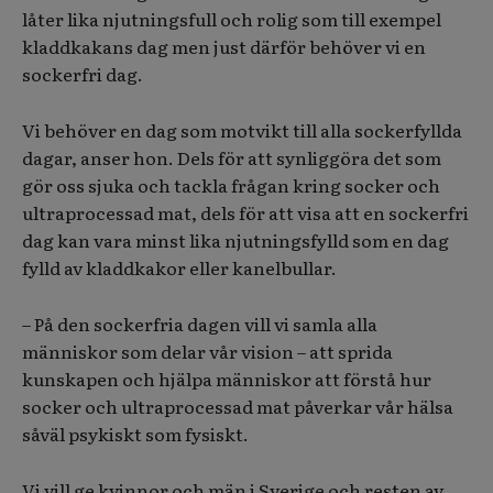
låter lika njutningsfull och rolig som till exempel
kladdkakans dag men just därför behöver vi en
sockerfri dag.
Vi behöver en dag som motvikt till alla sockerfyllda
dagar, anser hon. Dels för att synliggöra det som
gör oss sjuka och tackla frågan kring socker och
ultraprocessad mat, dels för att visa att en sockerfri
dag kan vara minst lika njutningsfylld som en dag
fylld av kladdkakor eller kanelbullar.
– På den sockerfria dagen vill vi samla alla
människor som delar vår vision – att sprida
kunskapen och hjälpa människor att förstå hur
socker och ultraprocessad mat påverkar vår hälsa
såväl psykiskt som fysiskt.
Vi vill ge kvinnor och män i Sverige och resten av