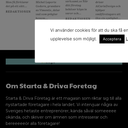
verksamt.se När
Men få förklarar
Michel Laporte
driver
ditt företag
det på ett sätt...
Godorn, grundare
AiCarinDesign och
behöver köpa in
av Vimentis, delar
hjälper
REDAKTIONEN
varor och...
vad som präglar
småföretagare att
honom...
öka sin synlighet...
REDAKTIONEN
REDAKTIONEN
REDAKTIONEN
Vi använder cookies för att du ska få e
upplevelse som möjligt.
L
Acceptera
Om Starta & Driva Foretag
Starta & Driva Företag är ett magasin som riktar sig till alla
nystartade företagare i hela landet. Vi intervjuar några av
Sveriges hetaste entreprenörer, kända såväl someeeee
okända, och skriver om ämnen som intresserar och
bereeeeeör alla företagare!