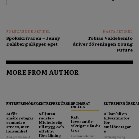
FÖREGÅENDE ARTIKEL
NÄSTA ARTIKEL
Spökskrivaren – Jenny
Tobias Valdebenito
Dahlberg släpper eget
driver föreningen Young
Future
MORE FROM AUTHOR
ENTREPRENÖRSKAP
ENTREPRENÖRSKAP
SPONSRAT
ENTREPRENÖRSKA
INLÄGG
AI för
Sälj utan
AI kan bli en
Rätt
småföretagar
rädsla –
tillväxtmotor
leverantör –
e: mindre
Michels väg
för
viktigare än du
stress, mer
till trygg och
småföretagar
tror
lönsamhet
effektiv
e
försäljning
I samarbete med
Alla pratar om AI.
Carin Sigeskog