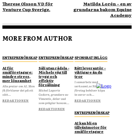
Therese Olsson VD för
Matilda Lorén – en av
Venture Cup Sverige.
grundarna bakom Equine
Academy
MORE FROM AUTHOR
ENTREPRENÖRSKAP
ENTREPRENÖRSKAP
SPONSRAT INLÄGG
AI för
Sälj utan rädsla –
Rätt leverantör –
småföretagare:
Michels väg till
viktigare än du
mindre stress,
trygg och
tror
mer lönsamhet
effektiv
I samarbete med
försäljning
Alla pratar om AI. Men
verksamt.se När ditt
få förklarar det på ett
Michel Laporte
företag behöver köpa
sätt...
Godorn, grundare av
in varor och...
Vimentis, delar vad
REDAKTIONEN
REDAKTIONEN
som präglar honom...
REDAKTIONEN
ENTREPRENÖRSKAP
AI kan bli en
tillväxtmotor för
småföretagare