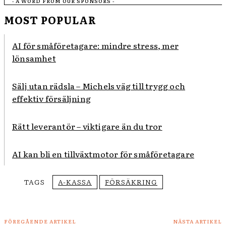
- A WORD FROM OUR SPONSORS -
MOST POPULAR
AI för småföretagare: mindre stress, mer
lönsamhet
Sälj utan rädsla – Michels väg till trygg och
effektiv försäljning
Rätt leverantör – viktigare än du tror
AI kan bli en tillväxtmotor för småföretagare
TAGS
A-KASSA
FÖRSÄKRING
FÖREGÅENDE ARTIKEL
NÄSTA ARTIKEL