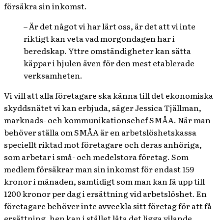
försäkra sin inkomst.
– Är det något vi har lärt oss, är det att vi inte
riktigt kan veta vad morgondagen har i
beredskap. Yttre omständigheter kan sätta
käppar i hjulen även för den mest etablerade
verksamheten.
Vi vill att alla företagare ska känna till det ekonomiska
skyddsnätet vi kan erbjuda, säger Jessica Tjällman,
marknads- och kommunikationschef SMÅA. När man
behöver ställa om SMÅA är en arbetslöshetskassa
speciellt riktad mot företagare och deras anhöriga,
som arbetar i små- och medelstora företag. Som
medlem försäkrar man sin inkomst för endast 159
kronor i månaden, samtidigt som man kan få upp till
1200 kronor per dag i ersättning vid arbetslöshet. En
företagare behöver inte avveckla sitt företag för att få
ersättning, hen kan i stället låta det ligga vilande