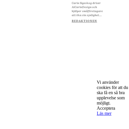
Carin Sigeskog driver
AiCarinDesign och
hjälper småföretagare
att öka sin synlighet...
REDAKTIONEN
Vi använder
cookies för att du
ska få en så bra
upplevelse som
möjligt.
Acceptera
Läs mer
Om Starta & Driva Foretag