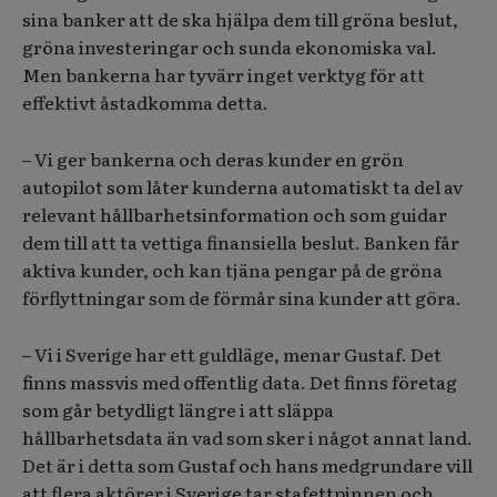
sina banker att de ska hjälpa dem till gröna beslut,
gröna investeringar och sunda ekonomiska val.
Men bankerna har tyvärr inget verktyg för att
effektivt åstadkomma detta.
– Vi ger bankerna och deras kunder en grön
autopilot som låter kunderna automatiskt ta del av
relevant hållbarhetsinformation och som guidar
dem till att ta vettiga finansiella beslut. Banken får
aktiva kunder, och kan tjäna pengar på de gröna
förflyttningar som de förmår sina kunder att göra.
– Vi i Sverige har ett guldläge, menar Gustaf. Det
finns massvis med offentlig data. Det finns företag
som går betydligt längre i att släppa
hållbarhetsdata än vad som sker i något annat land.
Det är i detta som Gustaf och hans medgrundare vill
att flera aktörer i Sverige tar stafettpinnen och