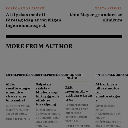
FÖREGÅENDE ARTIKEL
NÄSTA ARTIKEL
Att lyckas med ett
Linn Mayer grundare av
företag idag är verkligen
Klinikum
ingen enmansgrej.
MORE FROM AUTHOR
ENTREPRENÖRSKAP
ENTREPRENÖRSKAP
SPONSRAT
ENTREPRENÖRSKA
INLÄGG
AI för
Sälj utan
AI kan bli en
Rätt
småföretagar
rädsla –
tillväxtmotor
leverantör –
e: mindre
Michels väg
för
viktigare än du
stress, mer
till trygg och
småföretagar
tror
lönsamhet
effektiv
e
försäljning
I samarbete med
Alla pratar om AI.
Carin Sigeskog
verksamt.se När
Men få förklarar
Michel Laporte
driver
ditt företag
det på ett sätt...
Godorn, grundare
AiCarinDesign och
behöver köpa in
av Vimentis, delar
hjälper
REDAKTIONEN
varor och...
vad som präglar
småföretagare att
honom...
öka sin synlighet...
REDAKTIONEN