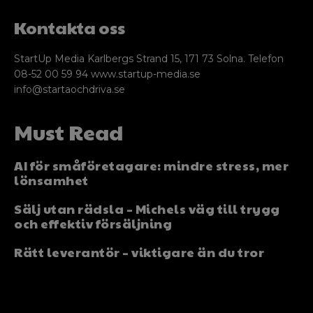
Kontakta oss
StartUp Media Karlbergs Strand 15, 171 73 Solna. Telefon
08-52 00 59 94 www.startup-media.se
info@startaochdriva.se
Must Read
AI för småföretagare: mindre stress, mer
lönsamhet
Sälj utan rädsla – Michels väg till trygg
och effektiv försäljning
Rätt leverantör – viktigare än du tror