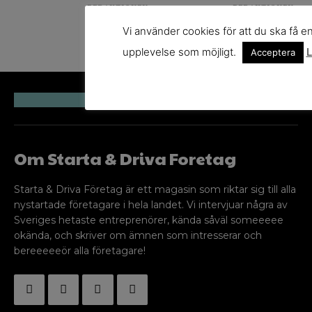
REDAKTIONEN
REDAKTIONEN
Vi använder cookies för att du ska få e
upplevelse som möjligt.
L
Acceptera
Om Starta & Driva Foretag
Starta & Driva Företag är ett magasin som riktar sig till alla
nystartade företagare i hela landet. Vi intervjuar några av
Sveriges hetaste entreprenörer, kända såväl someeeee
okända, och skriver om ämnen som intresserar och
bereeeeeör alla företagare!