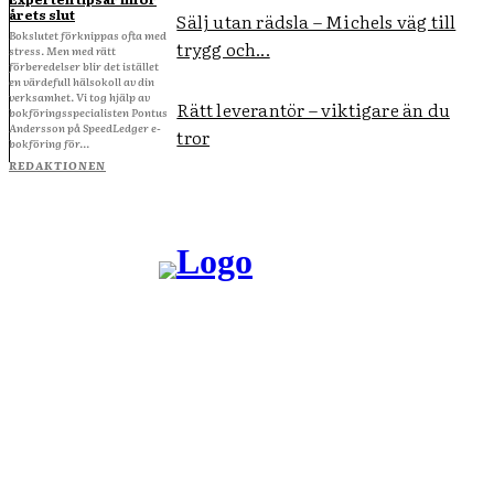
årets slut
Sälj utan rädsla – Michels väg till
Bokslutet förknippas ofta med
trygg och...
stress. Men med rätt
förberedelser blir det istället
en värdefull hälsokoll av din
verksamhet. Vi tog hjälp av
Rätt leverantör – viktigare än du
bokföringsspecialisten Pontus
Andersson på SpeedLedger e-
tror
bokföring för...
REDAKTIONEN