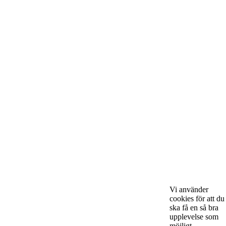
Om Starta & Driva Foretag
Vi använder
cookies för att du
ska få en så bra
Starta & Driva Företag är ett magasin som riktar sig till alla
upplevelse som
nystartade företagare i hela landet. Vi intervjuar några av
möjligt.