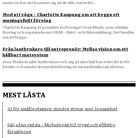
annat om hur det kommer sig att de ville starta det...
Mod att våga – Charlotte Kaupang om att bygga ett
meningsfullt företag
Charlotte Kaupang är grundare av företaget Your Minds, som utbildar
företag och organisationer i HHR – Hjärt- och Hjärnräddning. Det handlar
om att bygga...
Från lantbrukare till entreprenör: Myllas vision om ett
hållbart matsystem
Jens Thulin är själv lantbrukare och såg på nära håll hur svårt det är för
bönder och mindre livsmedelsföretag att nå marknaden på rättvisa...
MEST LÄSTA
AI för småföretagare: mindre stress, mer lönsamhet
Sälj utan rädsla – Michels väg till trygg och effektiv
försäljning