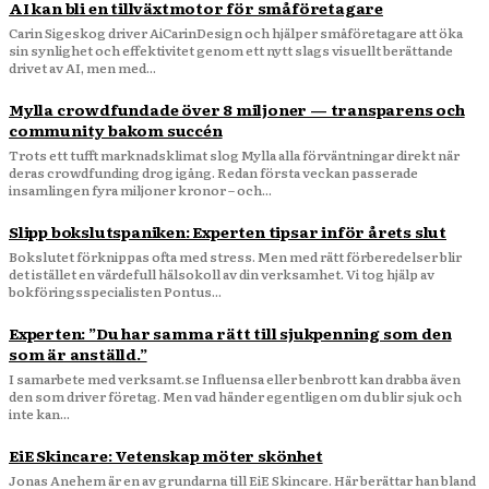
AI kan bli en tillväxtmotor för småföretagare
Carin Sigeskog driver AiCarinDesign och hjälper småföretagare att öka
sin synlighet och effektivitet genom ett nytt slags visuellt berättande
drivet av AI, men med...
Mylla crowdfundade över 8 miljoner — transparens och
community bakom succén
Trots ett tufft marknadsklimat slog Mylla alla förväntningar direkt när
deras crowdfunding drog igång. Redan första veckan passerade
insamlingen fyra miljoner kronor – och...
Slipp bokslutspaniken: Experten tipsar inför årets slut
Bokslutet förknippas ofta med stress. Men med rätt förberedelser blir
det istället en värdefull hälsokoll av din verksamhet. Vi tog hjälp av
bokföringsspecialisten Pontus...
Experten: ”Du har samma rätt till sjukpenning som den
som är anställd.”
I samarbete med verksamt.se Influensa eller benbrott kan drabba även
den som driver företag. Men vad händer egentligen om du blir sjuk och
inte kan...
EiE Skincare: Vetenskap möter skönhet
Jonas Anehem är en av grundarna till EiE Skincare. Här berättar han bland