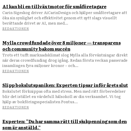
AI kan bli en tillväxtmotor för småföretagare
Carin Sigeskog driver AiCarinDesign och hjälper småföretagare att
öka sin synlighet och effektivitet genom ett nytt slags visuellt
berättande drivet av AI, men med...
REDAKTIONEN
Mylla crowdfundade över 8 miljoner — transparens
och community bakom succén
Trots ett tufft marknadsklimat slog Mylla alla förväntningar direkt
när deras crowdfunding drog igång. Redan första veckan passerade
insamlingen fyra miljoner kronor – och...
REDAKTIONEN
Slipp bokslutspaniken: Experten tipsar inför årets slut
Bokslutet förknippas ofta med stress. Men med rätt förberedelser
blir det istället en värdefull hälsokoll av din verksamhet. Vi tog
hjälp av bokföringsspecialisten Pontus...
REDAKTIONEN
Experten: ”Du har samma rätt till sjukpenning som den
som är anställd.”