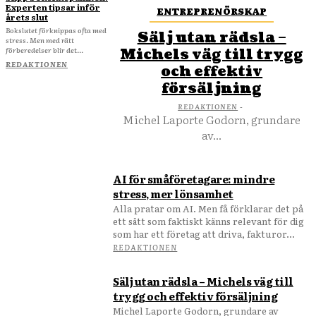
Experten tipsar inför
ENTREPRENÖRSKAP
årets slut
Bokslutet förknippas ofta med
Sälj utan rädsla –
stress. Men med rätt
förberedelser blir det...
Michels väg till trygg
REDAKTIONEN
och effektiv
försäljning
REDAKTIONEN
-
Michel Laporte Godorn, grundare
av...
AI för småföretagare: mindre
stress, mer lönsamhet
Alla pratar om AI. Men få förklarar det på
ett sätt som faktiskt känns relevant för dig
som har ett företag att driva, fakturor...
REDAKTIONEN
Sälj utan rädsla – Michels väg till
trygg och effektiv försäljning
Michel Laporte Godorn, grundare av