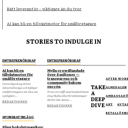
Rätt leverantör – viktigare än du tror
AI kan bli en tillväxtmotor för småföretagare
STORIES TO INDULGE IN
ENTREPRENÖRSKAP
ENTREPRENÖRSKAP
AI kan bli en
Mylla crowdfundade
tillväxtmotor för
över 8 miljoner —
småföretagare
transparens och
AFTER WOR
community bakom
Carin Sigeskog driver
TAKE
succén
ALMEDALEN
AiCarinDesign och hjälper
A
småföretagare att öka sin
Trots ett tufft marknadsklimat
synlighet...
slog Mylla alla förväntningar
AMBASSAD
DEEP
direkt när deras...
REDAKTIONEN
DIVE
ART
AVTA
REDAKTIONEN
BETALLÖSN
SPONSRAT INLÄGG
Slipp bokslutspaniken: