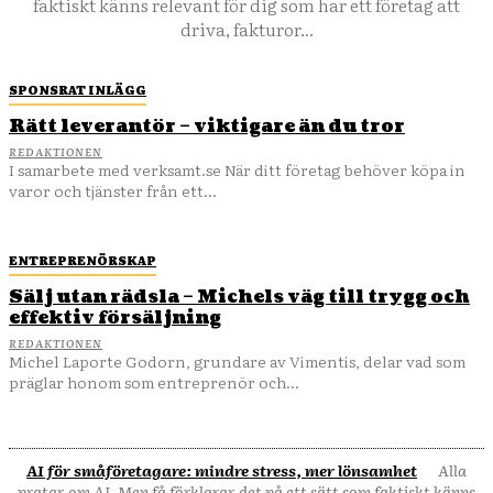
faktiskt känns relevant för dig som har ett företag att
driva, fakturor...
SPONSRAT INLÄGG
Rätt leverantör – viktigare än du tror
REDAKTIONEN
I samarbete med verksamt.se När ditt företag behöver köpa in
varor och tjänster från ett...
ENTREPRENÖRSKAP
Sälj utan rädsla – Michels väg till trygg och
effektiv försäljning
REDAKTIONEN
Michel Laporte Godorn, grundare av Vimentis, delar vad som
präglar honom som entreprenör och...
AI för småföretagare: mindre stress, mer lönsamhet
Alla
pratar om AI. Men få förklarar det på ett sätt som faktiskt känns