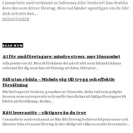
I samarbete med verksamt.se Influensa eller benbrott kan drabba
även den som driver företag. Men vad händer egentligen om du blir
sjuk och inte kan...
REDAKTIONEN
READ NOW
AI för småföretagare: mindre stress, mer lönsamhet
Alla pratar om AI. Men få förklarar det på ett sätt som faktiskt känns
relevant för dig som har ett företag att driva, fakturor...
Sälj utan rädsla – Michels väg till trygg och effektiv
försäljning
Michel Laporte Godorn, grundare av Vimentis, delar vad som präglar
honom som entreprenör och varför han älskar att hjälpa företagare bli
bättre på försäljning. Redan...
Rätt leverantör – viktigare än du tror
I samarbete med verksamt.se När ditt företag behöver köpa in varor och
tjänster från ett annat företag är det viktigt att välja en seriös leverantör....