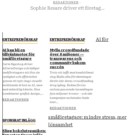
REDAKTIONEN
-
Sophie Resare driver ett företag...
AI för
ENTREPRENÖRSKAP
ENTREPRENÖRSKAP
AI kan bli en
Mylla crowdfundade
tillväxtmotor för
över 8 miljoner —
småföretagare
transparens och
community bakom
Carin Sigeskog driver
succén
AiCarinDesign och hjälper
småföretagare att öka sin
Trots ett tufft marknadsklimat
synlighet och effektivitet
slog Mylla alla förväntningar
genom ett nytt slags visuellt
direkt när deras crowdfunding
berättande drivet av AI, men
drog igång. Redan första
med mänsklig känsla. Hon
veckan passerade insamlingen
kombinerar grafisk design,...
fyra miljoner kronor – och när
kampanjen avslutades hade
REDAKTIONEN
över...
REDAKTIONEN
småföretagare: mindre stress, mer
SPONSRAT INLÄGG
lönsamhet
Slipp bokslutspaniken:
Experten tipsar inför