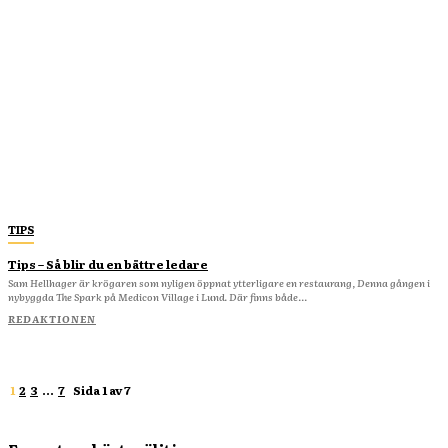
TIPS
Tips – Så blir du en bättre ledare
Sam Hellhager är krögaren som nyligen öppnat ytterligare en restaurang, Denna gången i
nybyggda The Spark på Medicon Village i Lund. Där finns både...
REDAKTIONEN
1
2
3
...
7
Sida 1 av 7