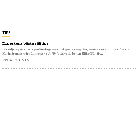
TIPS
Expertens bästa säljtips
Försäljning är en av egenföretagarens viktigaste uppgifter, men också en av de svåraste.
Karin Svensson är säljmentor och författare till boken Hjälp! Sälj är...
REDAKTIONEN