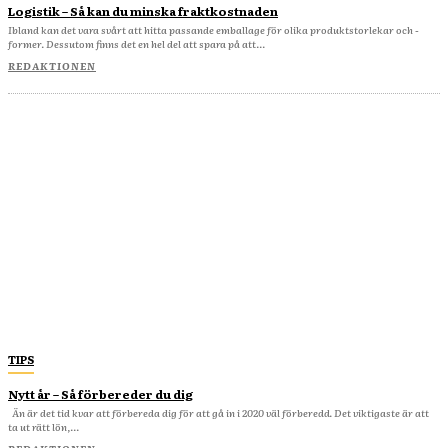
Logistik – Så kan du minska fraktkostnaden
Ibland kan det vara svårt att hitta passande emballage för olika produktstorlekar och -
former. Dessutom finns det en hel del att spara på att...
REDAKTIONEN
TIPS
Nytt år – Så förbereder du dig
Än är det tid kvar att förbereda dig för att gå in i 2020 väl förberedd. Det viktigaste är att
ta ut rätt lön,...