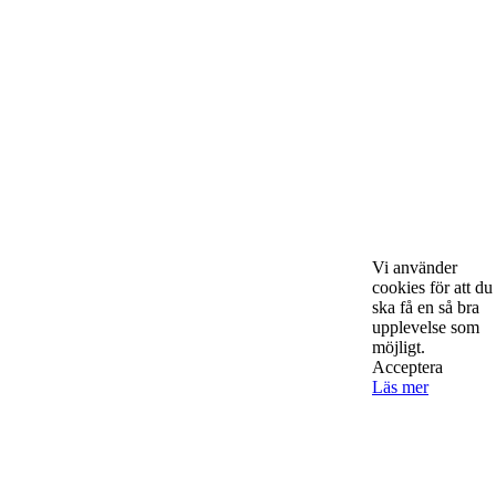
Starta & Driva Företag är ett magasin som riktar sig till alla
nystartade företagare i hela landet. Vi intervjuar några av
Sveriges hetaste entreprenörer, kända såväl someeeee
okända, och skriver om ämnen som intresserar och
bereeeeeör alla företagare!
Vi använder
cookies för att du
Kontakta oss
ska få en så bra
upplevelse som
möjligt.
Acceptera
StartUp Media Karlbergs Strand 15, 171 73 Solna. Telefon 08-52
Läs mer
00 59 94 www.startup-media.se info@startaochdriva.se