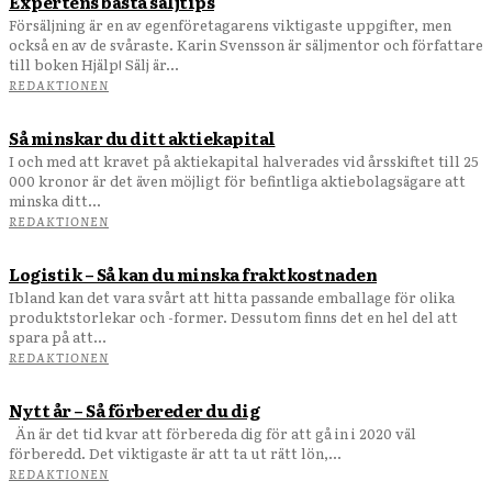
Expertens bästa säljtips
Försäljning är en av egenföretagarens viktigaste uppgifter, men
också en av de svåraste. Karin Svensson är säljmentor och författare
till boken Hjälp! Sälj är...
REDAKTIONEN
Så minskar du ditt aktiekapital
I och med att kravet på aktiekapital halverades vid årsskiftet till 25
000 kronor är det även möjligt för befintliga aktiebolagsägare att
minska ditt...
REDAKTIONEN
Logistik – Så kan du minska fraktkostnaden
Ibland kan det vara svårt att hitta passande emballage för olika
produktstorlekar och -former. Dessutom finns det en hel del att
spara på att...
REDAKTIONEN
Nytt år – Så förbereder du dig
Än är det tid kvar att förbereda dig för att gå in i 2020 väl
förberedd. Det viktigaste är att ta ut rätt lön,...
REDAKTIONEN