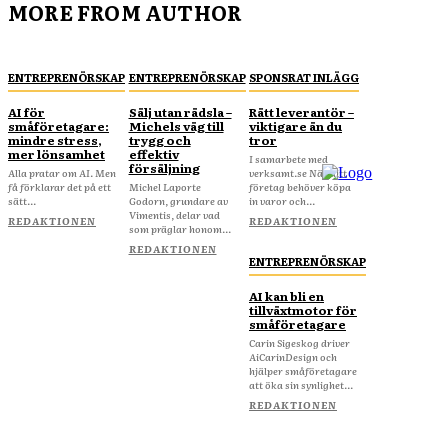
MORE FROM AUTHOR
ENTREPRENÖRSKAP
ENTREPRENÖRSKAP
SPONSRAT INLÄGG
AI för
Sälj utan rädsla –
Rätt leverantör –
småföretagare:
Michels väg till
viktigare än du
mindre stress,
trygg och
tror
mer lönsamhet
effektiv
I samarbete med
försäljning
Alla pratar om AI. Men
verksamt.se När ditt
få förklarar det på ett
Michel Laporte
företag behöver köpa
sätt...
Godorn, grundare av
in varor och...
Vimentis, delar vad
REDAKTIONEN
REDAKTIONEN
som präglar honom...
REDAKTIONEN
ENTREPRENÖRSKAP
AI kan bli en
tillväxtmotor för
småföretagare
Carin Sigeskog driver
AiCarinDesign och
hjälper småföretagare
att öka sin synlighet...
REDAKTIONEN