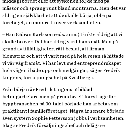
middagsbordet eller att syskonen följde med på
mässor och sprang runt bland montrarna. Men det var
aldrig en självklarhet att de skulle börja jobba på
företaget, än mindre ta över verksamheten.
– Han (Göran Karlsson reds. anm.) tänkte aldrig att vi
skulle ta över. Det har aldrig varit hans mål. Men på
grund av tillfälligheter, rätt beslut, att firman
blomstrar och att vi varit med på hela resan så hittade
vi vår väg framåt. Vi har levt med entreprenörskapet
hela vägen i både upp- och nedgångar, säger Fredrik
Lingons, försäljningschef på Kvistberga.
Från början är Fredrik Lingons utbildad
betongarbetare men på grund av ett kärvt läge för
byggbranschen på 90-talet började han arbeta som
praktikant i familjeföretaget. Några år senare började
även systern Sophie Pettersson jobba i verksamheten.
Idag är Fredrik försäljningschef och delägare