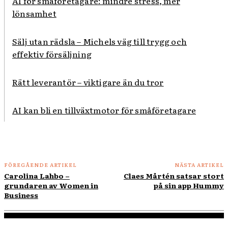
AI för småföretagare: mindre stress, mer
lönsamhet
Sälj utan rädsla – Michels väg till trygg och
effektiv försäljning
Rätt leverantör – viktigare än du tror
AI kan bli en tillväxtmotor för småföretagare
FÖREGÅENDE ARTIKEL
NÄSTA ARTIKEL
Carolina Lahbo –
Claes Mårtén satsar stort
grundaren av Women in
på sin app Hummy
Business