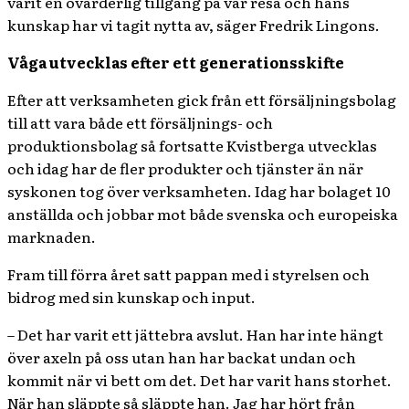
varit en ovärderlig tillgång på vår resa och hans
kunskap har vi tagit nytta av, säger Fredrik Lingons.
Våga utvecklas efter ett generationsskifte
Efter att verksamheten gick från ett försäljningsbolag
till att vara både ett försäljnings- och
produktionsbolag så fortsatte Kvistberga utvecklas
och idag har de fler produkter och tjänster än när
syskonen tog över verksamheten. Idag har bolaget 10
anställda och jobbar mot både svenska och europeiska
marknaden.
Fram till förra året satt pappan med i styrelsen och
bidrog med sin kunskap och input.
– Det har varit ett jättebra avslut. Han har inte hängt
över axeln på oss utan han har backat undan och
kommit när vi bett om det. Det har varit hans storhet.
När han släppte så släppte han. Jag har hört från