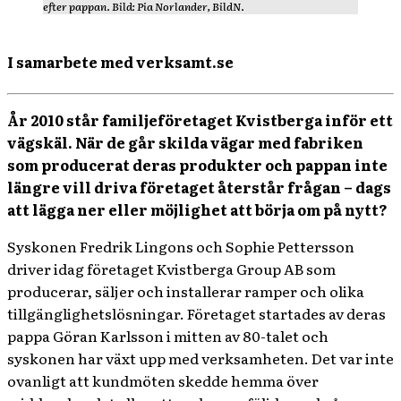
efter pappan. Bild: Pia Norlander, BildN.
I samarbete med verksamt.se
År 2010 står familjeföretaget Kvistberga inför ett
vägskäl. När de går skilda vägar med fabriken
som producerat deras produkter och pappan inte
längre vill driva företaget återstår frågan – dags
att lägga ner eller möjlighet att börja om på nytt?
Syskonen Fredrik Lingons och Sophie Pettersson
driver idag företaget Kvistberga Group AB som
producerar, säljer och installerar ramper och olika
tillgänglighetslösningar. Företaget startades av deras
pappa Göran Karlsson i mitten av 80-talet och
syskonen har växt upp med verksamheten. Det var inte
ovanligt att kundmöten skedde hemma över