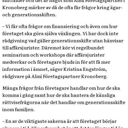
Kronoberg märker av då de ofta får frågor kring ägar-
och generationsskiften.
– Vi får ofta frågor om finansiering och även om hur
företaget ska göra själva växlingen. Vi har dock inte
rådgivning vad gäller generationsskifte utan hänvisar
till affärsjurister. Däremot kör vi regelbundet
seminarium och workshops där affärsjurister
medverkar och företagare bjuds in för att få mer
information i ämnet, säger Kristina Engström,
rådgivare på Almi Företagspartner Kronoberg.
Många frågor från företagare handlar om hur de ska
komma i gång samt hur de ska hantera de känsliga
rättvisefrågorna när det handlar om generationsskifte
inom familjen.
– En av de viktigaste sakerna är att företaget börjar
planera i tid. Vår erfarenhet är att det tar längre tid än