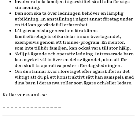
Involvera hela familjen i ägarskiftet så att alla får säga
sin mening.
Den som ska ta över ledningen behöver en lämplig
utbildning. En anställning i något annat företag under
en tid kan ge värdefull erfarenhet.
Låt gärna nästa generation lära känna
familjeföretagets olika delar innan övertagandet,
exempelvis genom ett trainee-program. En mentor,
som inte tillhör familjen, kan också vara till stor hjälp.
Skilj på ägande och operativ ledning. Intresserade barn
kan mycket väl ta över en del av ägandet, utan att för
den skull ta operativa poster i företagsledningen.
Om du stannar kvar i företaget efter ägarskiftet är det
viktigt att du på ett konstruktivt sätt kan samspela med
dina barn i deras nya roller som ägare och/eller ledare.
Källa: verksamt.se
– – – – – – – – – – – – – – –