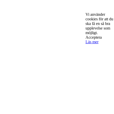
Vi använder
cookies för att du
ska få en så bra
upplevelse som
möjligt.
Acceptera
Läs mer
Om Starta & Driva Foretag
Starta & Driva Företag är ett magasin som riktar sig till alla
nystartade företagare i hela landet. Vi intervjuar några av
Sveriges hetaste entreprenörer, kända såväl someeeee
okända, och skriver om ämnen som intresserar och