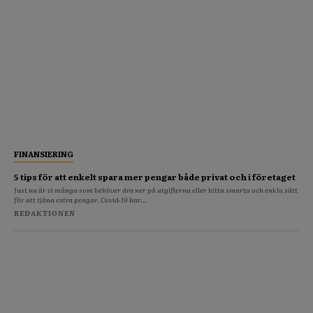
FINANSIERING
5 tips för att enkelt spara mer pengar både privat och i företaget
Just nu är vi många som behöver dra ner på utgifterna eller hitta smarta och enkla sätt
för att tjäna extra pengar. Covid-19 har...
REDAKTIONEN