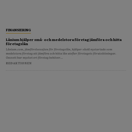
FINANSIERING
Lånium hjälper små- och medelstora företag jämföra och hitta
företagslån
Lånium.com, jämförelsesajten för företagslån, hjälper såväl nystartade som
medelstora företag att jämföra och hitta lån utefter företagets förutsättningar.
Oavsett hur mycket ert företag behöver...
REDAKTIONEN