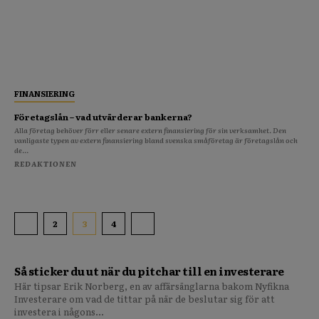
FINANSIERING
Företagslån – vad utvärderar bankerna?
Alla företag behöver förr eller senare extern finansiering för sin verksamhet. Den
vanligaste typen av extern finansiering bland svenska småföretag är företagslån och
de...
REDAKTIONEN
2
3
4
Så sticker du ut när du pitchar till en investerare
Här tipsar Erik Norberg, en av affärsänglarna bakom Nyfikna
Investerare om vad de tittar på när de beslutar sig för att
investera i någons...