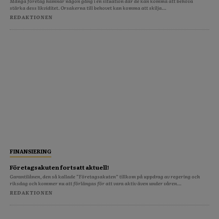
Många företag hamnar någon gång i en situation där de kan komma att behöva
stärka dess likviditet. Orsakerna till behovet kan komma att skilja...
REDAKTIONEN
FINANSIERING
Företagsakuten fortsatt aktuell!
Garantilånen, den så kallade “Företagsakuten” tillkom på uppdrag av regering och
riksdag och kommer nu att förlängas för att vara aktiv även under våren...
REDAKTIONEN