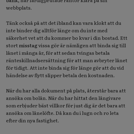
bank
, har färdigprutade räntor klara på sin
webbplats.
Tänk också på att det ibland kan vara klokt att du
inte binder dig alltför länge om du inte med
säkerhet vet att du kommer bo kvar i din bostad. Ett
stort
misstag
vissa gör är nämligen att binda sig till
lånet i många år, för att sedan tvingas betala
ränteskillnadsersättning för att man avbryter lånet
för tidigt. Att inte binda sig för länge gör att du vid
händelse av flytt slipper betala den kostnaden.
När du har alla dokument på plats, återstår bara att
ansöka om bolån. När du har hittat den långivare
som erbjuder bäst villkor för just dig är det bara att
ansöka om lånelöfte. Då kan du i lugn och ro leta
efter din nya fastighet.