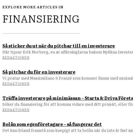
EXPLORE MORE ARTICLES IN
FINANSIERING
Så sticker du ut när du pitchar till en investerare
Här tipsar Erik Norberg, en av affärsänglarna bakom Nyfikna Investerar
REDAKTIONEN
Så pitchar du för en investerare
Vi pratar med Massimiliano S Franzé som kommer finnas med minimäss
REDAKTIONEN
Träffa investerare på minimässan – Starta & Driva Föret
Söker du finansiering för att komma vidare med ditt projekt, eller för
REDAKTIONEN
Bolån som egenföretagare – så fungerar det
Det kan ibland framstå som knepigt att ta bolån när du inte är fast a