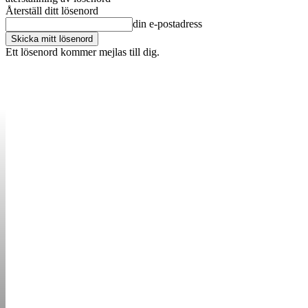
Återställ ditt lösenord
din e-postadress
Ett lösenord kommer mejlas till dig.
OM OSS
KONTAKT
ANNONSERA
STARTUP B
STARTA &
DRIVA