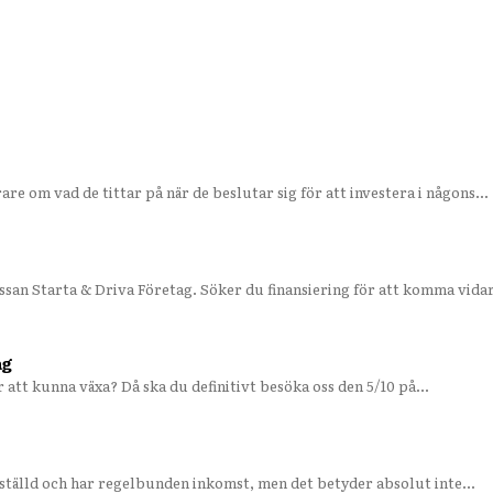
e om vad de tittar på när de beslutar sig för att investera i någons...
an Starta & Driva Företag. Söker du finansiering för att komma vidare
ag
 att kunna växa? Då ska du definitivt besöka oss den 5/10 på...
nställd och har regelbunden inkomst, men det betyder absolut inte...