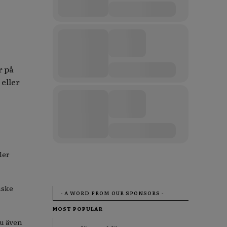
r på
 eller
ler
nske
- A WORD FROM OUR SPONSORS -
MOST POPULAR
du även