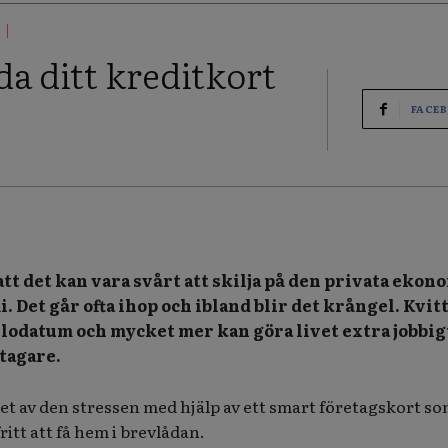
da ditt kreditkort
FACE
tt det kan vara svårt att skilja på den privata ekon
 Det går ofta ihop och ibland blir det krångel. Kvit
llodatum och mycket mer kan göra livet extra jobbig
tagare.
cket av den stressen med hjälp av ett smart företagskort s
ritt att få hem i brevlådan.