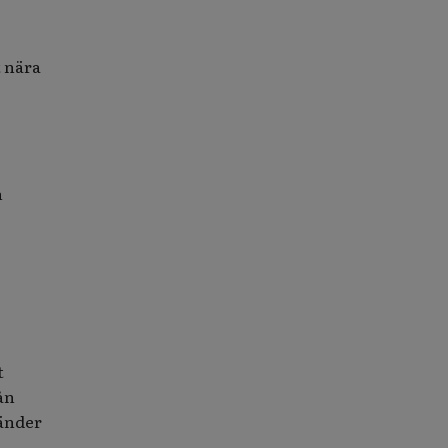
t nära
n
t
ån
vänder