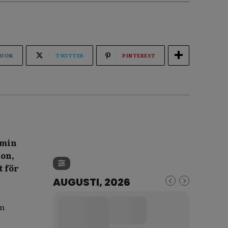
BOOK
TWITTER
PINTEREST
omin
ton,
t för
AUGUSTI, 2026
om