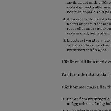
använda det online. För
varje dag, vecka eller måna
köp från appar direkt på 
Appar och automatiska b
Kortet är perfekt för att 
resor eller andra återko
varje månad, helt enkelt.
Investera i verktyg, mask
Ja, det är lite så man ka
kreditkortet från Qred.
Här är en till lista med 
Fortfarande inte solklart
Här kommer några fler ti
Har du flera kreditkort e
utlägg och omständig bok
Du betalar ingenting så l