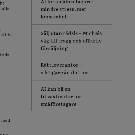
AI för småföretagare:
kt
mindre stress, mer
 alla
lönsamhet
,
Sälj utan rädsla – Michels
att ha
väg till trygg och effektiv
försäljning
vända
Rätt leverantör –
viktigare än du tror
AI kan bli en
tillväxtmotor för
småföretagare
l med
unna