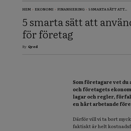
HEM
EKONOMI
FINANSIERING
5 SMARTA SÄTT ATT...
5 smarta sätt att använ
för företag
By
Qred
Som företagare vet du a
och företagets ekonomi.
lagar och regler, förfa
en hårt arbetande före
Därför vill vi ta bort my
faktiskt är helt kostnadsf