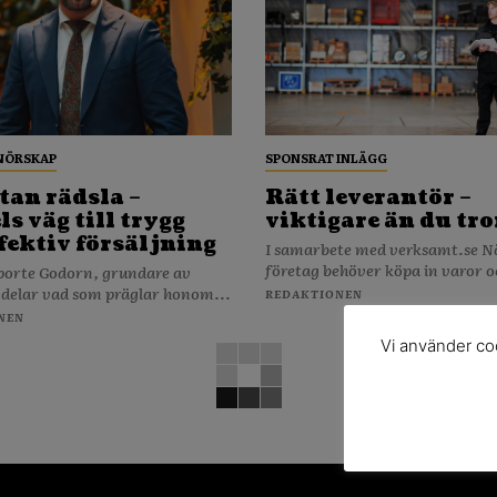
NÖRSKAP
SPONSRAT INLÄGG
tan rädsla –
Rätt leverantör –
s väg till trygg
viktigare än du tro
fektiv försäljning
I samarbete med verksamt.se När ditt
företag behöver köpa in varor o
porte Godorn, grundare av
 delar vad som präglar honom...
REDAKTIONEN
NEN
Vi använder coo