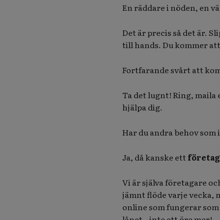
En räddare i nöden, en vä
Det är precis så det är. 
till hands. Du kommer att
Fortfarande svårt att kom
Ta det lugnt! Ring, maila
hjälpa dig.
Har du andra behov som i
Ja, då kanske ett
företag
Vi är själva företagare och
jämnt flöde varje vecka, 
online som fungerar som 
lånet – inte ett öre mer!