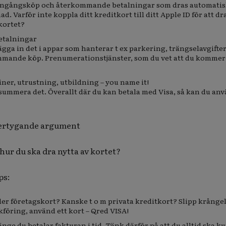
 engångsköp och återkommande betalningar som dras automatis
d. Varför inte koppla ditt kreditkort till ditt Apple ID för att dra
kortet?
etalningar
lägga in det i appar som hanterar t ex parkering, trängselavgifter
mmande köp. Prenumerationstjänster, som du vet att du kommer 
iner, utrustning, utbildning – you name it!
n summera det. Överallt där du kan betala med Visa, så kan du an
övertygande argument
 hur du ska dra nytta av kortet?
ps:
ller företagskort? Kanske t o m privata kreditkort? Slipp krånge
föring, använd ett kort – Qred VISA!
änge du betalar fakturan i tid. Tänk därför på att du alltid ska k