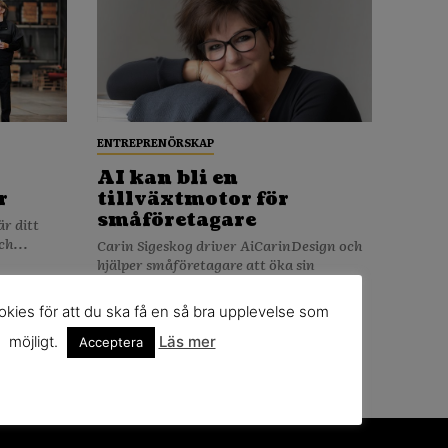
ENTREPRENÖRSKAP
AI kan bli en
r
tillväxtmotor för
småföretagare
ch...
Carin Sigeskog driver AiCarinDesign och
hjälper småföretagare att öka sin
synlighet...
REDAKTIONEN
kies för att du ska få en så bra upplevelse som
möjligt.
Läs mer
Acceptera