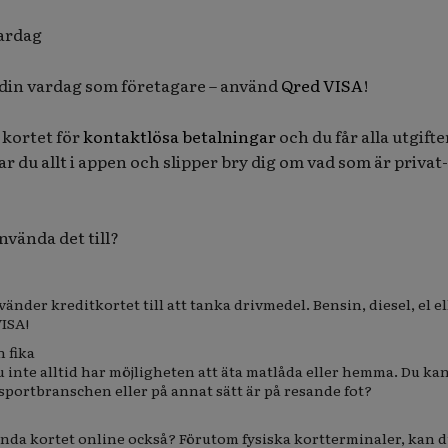
vardag
i din vardag som företagare – använd
Qred VISA
!
 kortet för
kontaktlösa betalningar
och du får alla utgifte
 du allt i appen och slipper bry dig om vad som är privat-
nvända det till?
nder kreditkortet till att tanka drivmedel. Bensin, diesel, el el
ISA!
 fika
 inte alltid har möjligheten att äta matlåda eller hemma. Du ka
sportbranschen eller på annat sätt är på resande fot?
vända kortet online också? Förutom fysiska kortterminaler, kan 