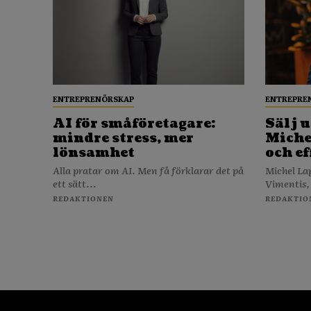
ENTREPRENÖRSKAP
ENTREPRE
AI för småföretagare:
Sälj u
mindre stress, mer
Michel
lönsamhet
och ef
Alla pratar om AI. Men få förklarar det på
Michel La
ett sätt...
Vimentis,
REDAKTIONEN
REDAKTIO