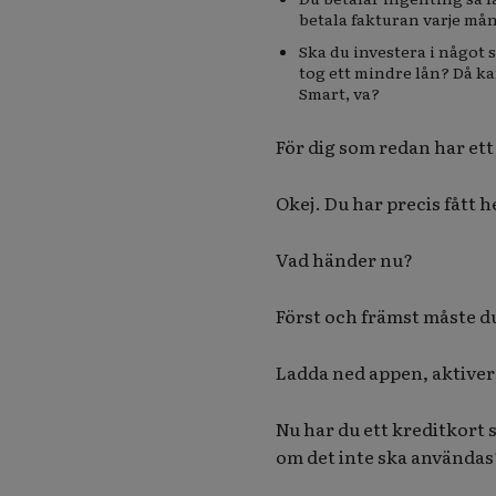
betala fakturan varje må
Ska du investera i något 
tog ett mindre lån? Då ka
Smart, va?
För dig som redan har et
Okej. Du har precis fått h
Vad händer nu?
Först och främst måste du
Ladda ned appen, aktivera
Nu har du ett kreditkort s
om det inte ska användas