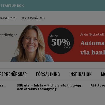
STARTUP BOX
UST 9, 2026
LOGGA IN/GÅ MED
REPRENÖRSKAP
FÖRSÄLJNING
INSPIRATION
M
ss,
Sälj utan rädsla – Michels väg till trygg
Rätt leve
och effektiv försäljning