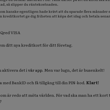
nad, så slipper du räntekostnaden.
som kanske egentligen hade krävt att du sparade flera månader e
n kreditkortet ge dig friheten att köpa det idag och betala senar
t Qred VISA
em ditt nya kreditkort för ditt företag.
 aktivera det i
vår app
. Men var lugn, det är busenkelt!
 med BankID och få tillgång till din PIN-kod.
Klart!
om är redo att möta världen. För vad ska man ha ett kort t
?