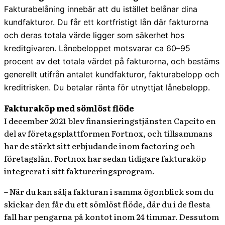
Fakturabelåning innebär att du istället belånar dina
kundfakturor. Du får ett kortfristigt lån där fakturorna
och deras totala värde ligger som säkerhet hos
kreditgivaren. Lånebeloppet motsvarar ca 60–95
procent av det totala värdet på fakturorna, och bestäms
generellt utifrån antalet kundfakturor, fakturabelopp och
kreditrisken. Du betalar ränta för utnyttjat lånebelopp.
Fakturaköp med sömlöst flöde
I december 2021 blev finansieringstjänsten Capcito en
del av företagsplattformen Fortnox, och tillsammans
har de stärkt sitt erbjudande inom factoring och
företagslån. Fortnox har sedan tidigare fakturaköp
integrerat i sitt faktureringsprogram.
– När du kan sälja fakturan i samma ögonblick som du
skickar den får du ett sömlöst flöde, där du i de flesta
fall har pengarna på kontot inom 24 timmar. Dessutom