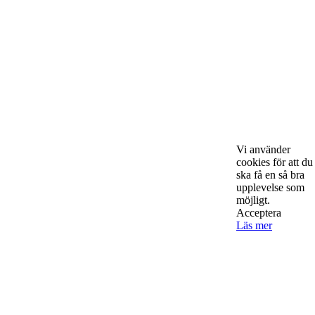
Om Starta & Driva Foretag
Starta & Driva Företag är ett magasin som riktar sig till alla
nystartade företagare i hela landet. Vi intervjuar några av
Sveriges hetaste entreprenörer, kända såväl someeeee
okända, och skriver om ämnen som intresserar och
bereeeeeör alla företagare!
Vi använder
cookies för att du
ska få en så bra
upplevelse som
möjligt.
Acceptera
Kontakta oss
Läs mer
StartUp Media Karlbergs Strand 15, 171 73 Solna. Telefon 08-52
00 59 94 www.startup-media.se info@startaochdriva.se