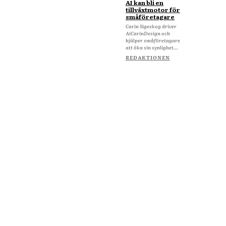
AI kan bli en
tillväxtmotor för
småföretagare
Carin Sigeskog driver
AiCarinDesign och
hjälper småföretagare
att öka sin synlighet...
REDAKTIONEN