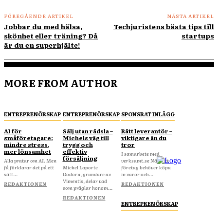
FÖREGÅENDE ARTIKEL
NÄSTA ARTIKEL
Jobbar du med hälsa,
Techjuristens bästa tips till
skönhet eller träning? Då
startups
är du en superhjälte!
MORE FROM AUTHOR
ENTREPRENÖRSKAP
ENTREPRENÖRSKAP
SPONSRAT INLÄGG
AI för
Sälj utan rädsla –
Rätt leverantör –
småföretagare:
Michels väg till
viktigare än du
mindre stress,
trygg och
tror
mer lönsamhet
effektiv
I samarbete med
försäljning
Alla pratar om AI. Men
verksamt.se När ditt
få förklarar det på ett
Michel Laporte
företag behöver köpa
sätt...
Godorn, grundare av
in varor och...
Vimentis, delar vad
REDAKTIONEN
REDAKTIONEN
som präglar honom...
REDAKTIONEN
ENTREPRENÖRSKAP