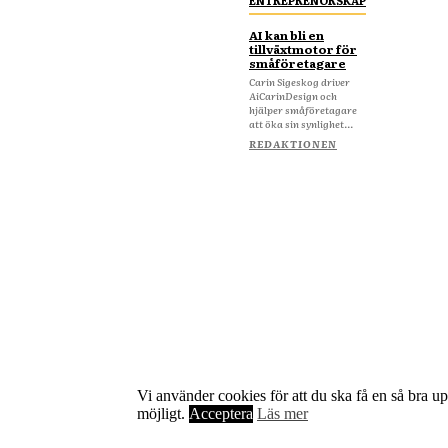
ENTREPRENÖRSKAP
AI kan bli en
tillväxtmotor för
småföretagare
Carin Sigeskog driver
AiCarinDesign och
hjälper småföretagare
att öka sin synlighet...
REDAKTIONEN
Vi använder cookies för att du ska få en så bra u
möjligt.
Acceptera
Läs mer