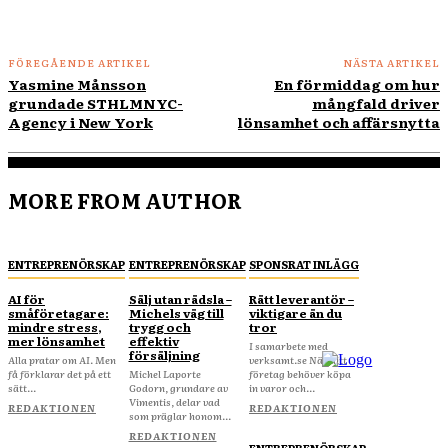
FÖREGÅENDE ARTIKEL
NÄSTA ARTIKEL
Yasmine Månsson
En förmiddag om hur
grundade STHLMNYC-
mångfald driver
Agency i New York
lönsamhet och affärsnytta
MORE FROM AUTHOR
ENTREPRENÖRSKAP
ENTREPRENÖRSKAP
SPONSRAT INLÄGG
AI för
Sälj utan rädsla –
Rätt leverantör –
småföretagare:
Michels väg till
viktigare än du
mindre stress,
trygg och
tror
mer lönsamhet
effektiv
I samarbete med
försäljning
Alla pratar om AI. Men
verksamt.se När ditt
få förklarar det på ett
Michel Laporte
företag behöver köpa
sätt...
Godorn, grundare av
in varor och...
Vimentis, delar vad
REDAKTIONEN
REDAKTIONEN
som präglar honom...
REDAKTIONEN