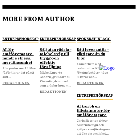
MORE FROM AUTHOR
ENTREPRENÖRSKAP
ENTREPRENÖRSKAP
SPONSRAT INLÄGG
AI för
Sälj utan rädsla –
Rätt leverantör –
småföretagare:
Michels väg till
viktigare än du
mindre stress,
trygg och
tror
mer lönsamhet
effektiv
I samarbete med
försäljning
Alla pratar om AI. Men
verksamt.se När ditt
få förklarar det på ett
Michel Laporte
företag behöver köpa
sätt...
Godorn, grundare av
in varor och...
Vimentis, delar vad
REDAKTIONEN
REDAKTIONEN
som präglar honom...
REDAKTIONEN
ENTREPRENÖRSKAP
AI kan bli en
tillväxtmotor för
småföretagare
Carin Sigeskog driver
AiCarinDesign och
hjälper småföretagare
att öka sin synlighet...