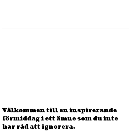
EBOOK
TWITTER
PINTEREST
WHATSAPP
Välkommen till en inspirerande
förmiddag i ett ämne som du inte
har råd att ignorera.