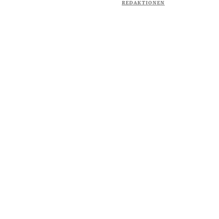
REDAKTIONEN
Om Starta & Driva Foretag
Starta & Driva Företag är ett magasin som riktar sig till alla