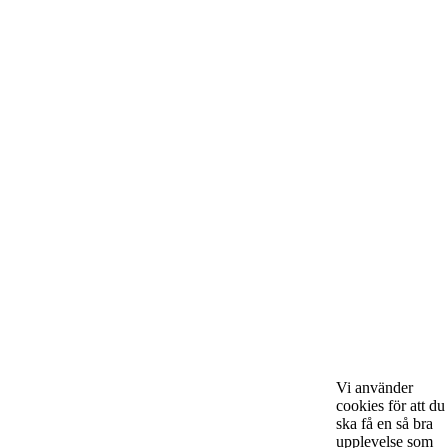
nystartade företagare i hela landet. Vi intervjuar några av
Sveriges hetaste entreprenörer, kända såväl someeeee
okända, och skriver om ämnen som intresserar och
bereeeeeör alla företagare!
Kontakta oss
StartUp Media Karlbergs Strand 15, 171 73 Solna. Telefon 08-52
00 59 94 www.startup-media.se info@startaochdriva.se
Must Read
Vi använder
cookies för att du
ska få en så bra
upplevelse som