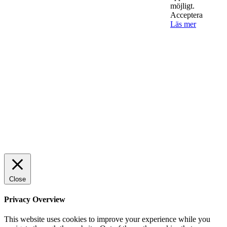
AI för småföretagare: mindre stress, mer
möjligt.
lönsamhet
Acceptera
Läs mer
Sälj utan rädsla – Michels väg till trygg och
effektiv försäljning
Rätt leverantör – viktigare än du tror
© 2022 StartUp Media. All Rights Reserved.
Close
Privacy Overview
This website uses cookies to improve your experience while you