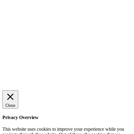
AI för småföretagare: mindre stress, mer
lönsamhet
Sälj utan rädsla – Michels väg till trygg och
effektiv försäljning
Rätt leverantör – viktigare än du tror
© 2022 StartUp Media. All Rights Reserved.
Close
Privacy Overview
This website uses cookies to improve your experience while you