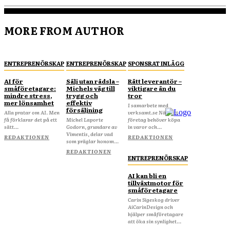
MORE FROM AUTHOR
ENTREPRENÖRSKAP
ENTREPRENÖRSKAP
SPONSRAT INLÄGG
AI för
Sälj utan rädsla –
Rätt leverantör –
småföretagare:
Michels väg till
viktigare än du
mindre stress,
trygg och
tror
mer lönsamhet
effektiv
I samarbete med
försäljning
Alla pratar om AI. Men
verksamt.se När ditt
få förklarar det på ett
Michel Laporte
företag behöver köpa
sätt...
Godorn, grundare av
in varor och...
Vimentis, delar vad
REDAKTIONEN
REDAKTIONEN
som präglar honom...
REDAKTIONEN
ENTREPRENÖRSKAP
AI kan bli en
tillväxtmotor för
småföretagare
Carin Sigeskog driver
AiCarinDesign och
hjälper småföretagare
att öka sin synlighet...