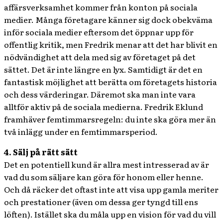
affärsverksamhet kommer från konton på sociala
medier. Många företagare känner sig dock obekväma
inför sociala medier eftersom det öppnar upp för
offentlig kritik, men Fredrik menar att det har blivit en
nödvändighet att dela med sig av företaget på det
sättet. Det är inte längre en lyx. Samtidigt är det en
fantastisk möjlighet att berätta om företagets historia
och dess värderingar. Däremot ska man inte vara
alltför aktiv på de sociala medierna. Fredrik Eklund
framhäver femtimmarsregeln: du inte ska göra mer än
två inlägg under en femtimmarsperiod.
4. Sälj på rätt sätt
Det en potentiell kund är allra mest intresserad av är
vad du som säljare kan göra för honom eller henne.
Och då räcker det oftast inte att visa upp gamla meriter
och prestationer (även om dessa ger tyngd till ens
löften). Istället ska du måla upp en vision för vad du vill