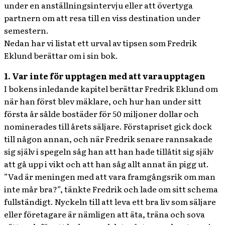
under en anställningsintervju eller att övertyga
partnern om att resa till en viss destination under
semestern.
Nedan har vi listat ett urval av tipsen som Fredrik
Eklund berättar om i sin bok.
1. Var inte för upptagen med att vara upptagen
I bokens inledande kapitel berättar Fredrik Eklund om
när han först blev mäklare, och hur han under sitt
första år sålde bostäder för 50 miljoner dollar och
nominerades till årets säljare. Förstapriset gick dock
till någon annan, och när Fredrik senare rannsakade
sig själv i spegeln såg han att han hade tillåtit sig själv
att gå upp i vikt och att han såg allt annat än pigg ut.
”Vad är meningen med att vara framgångsrik om man
inte mår bra?”, tänkte Fredrik och lade om sitt schema
fullständigt. Nyckeln till att leva ett bra liv som säljare
eller företagare är nämligen att äta, träna och sova