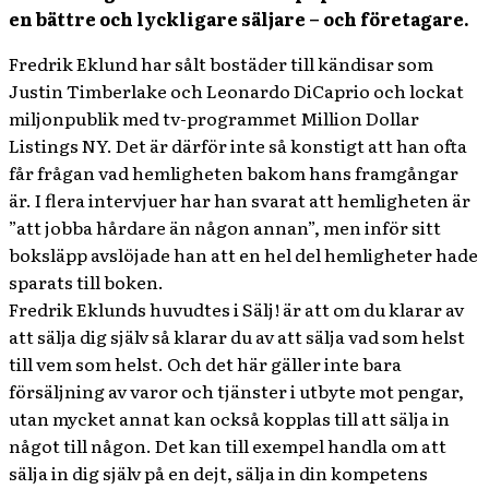
en bättre och lyckligare säljare – och företagare.
Fredrik Eklund har sålt bostäder till kändisar som
Justin Timberlake och Leonardo DiCaprio och lockat
miljonpublik med tv-programmet Million Dollar
Listings NY. Det är därför inte så konstigt att han ofta
får frågan vad hemligheten bakom hans framgångar
är. I flera intervjuer har han svarat att hemligheten är
”att jobba hårdare än någon annan”, men inför sitt
boksläpp avslöjade han att en hel del hemligheter hade
sparats till boken.
Fredrik Eklunds huvudtes i Sälj! är att om du klarar av
att sälja dig själv så klarar du av att sälja vad som helst
till vem som helst. Och det här gäller inte bara
försäljning av varor och tjänster i utbyte mot pengar,
utan mycket annat kan också kopplas till att sälja in
något till någon. Det kan till exempel handla om att
sälja in dig själv på en dejt, sälja in din kompetens