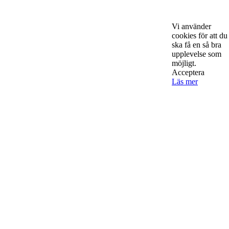
Sveriges hetaste entreprenörer, kända såväl someeeee
okända, och skriver om ämnen som intresserar och
Vi använder
bereeeeeör alla företagare!
cookies för att du
ska få en så bra
upplevelse som
möjligt.
Acceptera
Läs mer
Kontakta oss
StartUp Media Karlbergs Strand 15, 171 73 Solna. Telefon 08-52
00 59 94 www.startup-media.se info@startaochdriva.se
Must Read