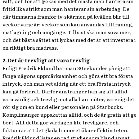
rätt, och för att lyckas med det måsta man hantera sin
fritid lika strikt som man hanterar sin arbetsdag. De
där timmarna framför tv-skärmen på kvällen blir till
veckor varje år; veckor som kan användas till träning,
matlagning och umgänge. Till sist ska man sova mer,
och det bästa sättet att lyckas med det är att investera i
en riktigt bra madrass.
2. Det är trevligt att vara trevlig
Enligt Fredrik Eklund har man 30 sekunder på sig att
fånga någons uppmärksamhet och göra ett bra första
intryck, och man vet aldrig när ett bra första intryck
kan gå förlorat. Därför anstränger han sig att alltid
vara vänlig och trevlig mot alla han möter, vare sig det
rör sig om en kund eller personalen på Starbucks.
Komplimanger uppskattas alltid, och de är gratis att ge
bort. Allt detta gör vardagen lite trevligare, och
faktum är att det glada humöret ökar effektiviteten.
Fredrik Eklund listar en rad studier som bland annat