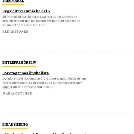
VARUMÄRKE
Bygg ditt varumärke del 5
Bli fri med ett nytt koncept I del fem av Pia Andersons
artikelserie där hon lär företagare hur man bygger sitt
varumärke beskriver hon hur...
REDAKTIONEN
ENTREPRENÖRSLIV
Företagarnas önskelista
Det går bra för Sveriges småföretagare, enligt PwC:s årliga
företagarrapport. 66 procent av de tillfrågade företagen
uppger att de har rekryterat under...
MARIA ÖSTLUND
FINANSIERING