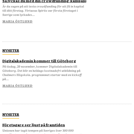
Så lyckas du med din crowdfunding-kampanj
Är du sugen på att testa crowdfunding för att få in kapital
till ditt företag. Virtuous Spirits var första företaget i
Sverige som lyckades...
MARIA ÖSTLUND
NYHETER
Digitalakademin kommer till Göteborg
På tisdag, 29 november, kommer Digitalakademin till
Göteborg. Det blir en heldags kostnadsfri utbildning på
Chalmers Högskola. programmet startar med en kickoff
på...
MARIA ÖSTLUND
NYHETER
Företagare ser ljust på framtiden
Unionen har tagit tempen på Sveriges över 300 000