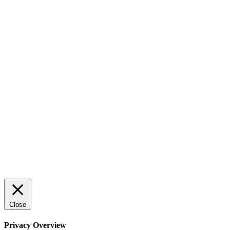
AI för småföretagare: mindre stress, mer
lönsamhet
ENTREPRENÖRSKAP
Sälj utan rädsla – Michels väg till trygg och
effektiv försäljning
ENTREPRENÖRSKAP
Rätt leverantör – viktigare än du tror
SPONSRAT INLÄGG
© 2025 StartUp Media. All Rights Reserved.
Close
Privacy Overview