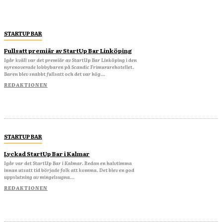
STARTUP BAR
Fullsatt premiär av StartUp Bar Linköping
Igår kväll var det premiär av StartUp Bar Linköping i den
nyrenoverade lobbybaren på Scandic Frimurarehotellet.
Baren blev snabbt fullsatt och det var hög...
REDAKTIONEN
STARTUP BAR
Lyckad StartUp Bar i Kalmar
Igår var det StartUp Bar i Kalmar. Redan en halvtimma
innan utsatt tid började folk att komma. Det blev en god
uppslutning av mingelsugna...
REDAKTIONEN