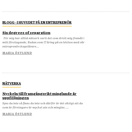
BLOGG - I HUVUDET PÅ EN ENTREPRENÖR
Six degrees of separation
För mig har alltid nätverk varit det som drivit mig framåt i
mitt företagande. Redan som 17 åring på en lektion med vår
entreprenörskapslärare...
MARIA ÖSTLUND
NÄTVERKA
Nyckeln till framgångsrikt minglande är
uppföljningen
Syns du inte så finns du inte och därför är det viktigt att du
som är företagare är mycket ute och minglar, ...
MARIA ÖSTLUND