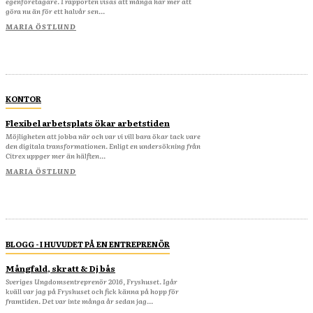
egenföretagare. I rapporten visas att många har mer att
göra nu än för ett halvår sen...
MARIA ÖSTLUND
KONTOR
Flexibel arbetsplats ökar arbetstiden
Möjligheten att jobba när och var vi vill bara ökar tack vare
den digitala transformationen. Enligt en undersökning från
Citrex uppger mer än hälften...
MARIA ÖSTLUND
BLOGG - I HUVUDET PÅ EN ENTREPRENÖR
Mångfald, skratt & Dj bås
Sveriges Ungdomsentreprenör 2016, Fryshuset. Igår
kväll var jag på Fryshuset och fick känna på hopp för
framtiden. Det var inte många år sedan jag...