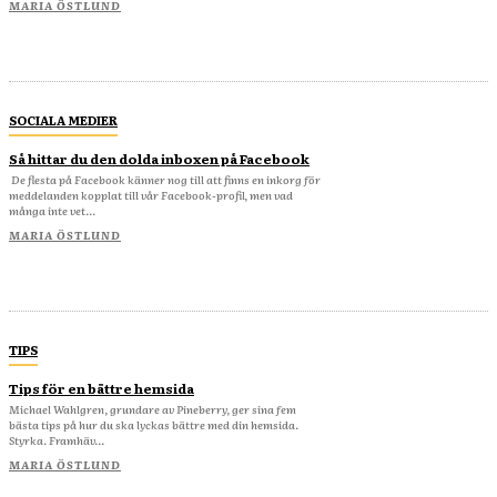
MARIA ÖSTLUND
SOCIALA MEDIER
Så hittar du den dolda inboxen på Facebook
De flesta på Facebook känner nog till att finns en inkorg för
meddelanden kopplat till vår Facebook-profil, men vad
många inte vet...
MARIA ÖSTLUND
TIPS
Tips för en bättre hemsida
Michael Wahlgren, grundare av Pineberry, ger sina fem
bästa tips på hur du ska lyckas bättre med din hemsida.
Styrka. Framhäv...
MARIA ÖSTLUND