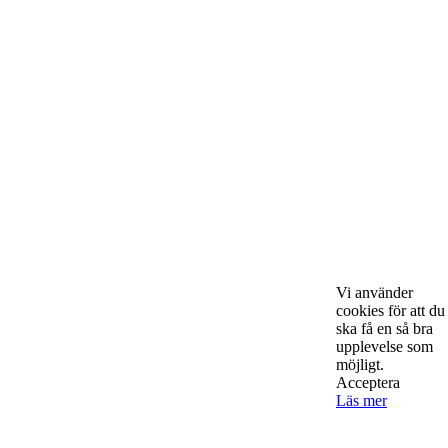
Starta & Driva Företag är ett magasin som riktar sig till alla
nystartade företagare i hela landet. Vi intervjuar några av
Sveriges hetaste entreprenörer, kända såväl som okända, och
skriver om ämnen som intresserar och berör alla företagare!
Kontakta oss
Vi använder
StartUp Media Karlbergs Strand 15, 171 73 Solna. Telefon 08-52
cookies för att du
00 59 94 www.startup-media.se info@startaochdriva.se
ska få en så bra
upplevelse som
möjligt.
Acceptera
Must Read
Läs mer