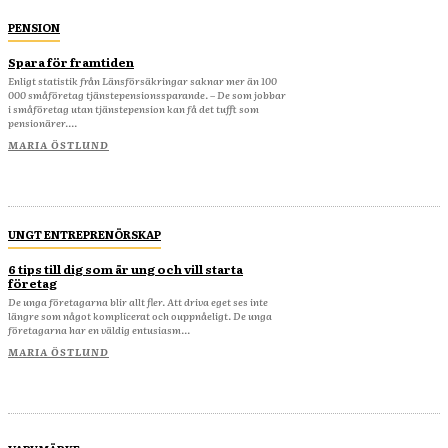
PENSION
Spara för framtiden
Enligt statistik från Länsförsäkringar saknar mer än 100
000 småföretag tjänstepensionssparande. – De som jobbar
i småföretag utan tjänstepension kan få det tufft som
pensionärer....
MARIA ÖSTLUND
UNGT ENTREPRENÖRSKAP
6 tips till dig som är ung och vill starta
företag
De unga företagarna blir allt fler. Att driva eget ses inte
längre som något komplicerat och ouppnåeligt. De unga
företagarna har en väldig entusiasm...
MARIA ÖSTLUND