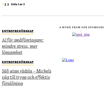
1
2
3
Sida 1 av 3
- A WORD FROM OUR SPONSORS
ENTREPRENÖRSKAP
-
AI för småföretagare:
mindre stress, mer
lönsamhet
ENTREPRENÖRSKAP
Sälj utan rädsla – Michels
väg till trygg och effektiv
försäljning