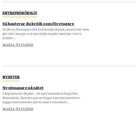
ENTREPRENÖRSLIV
Så hanterar du kritik som företagare
De flesta företagare blir kritiserade ibland, oavsett hur man
gör eller inte gör och hur nöjda kunder man har i stort.
Istället...
MARIA ÖSTLUND
NYHETER
Ny utmanare på nätet
I dag lanseras Heymo – ett nytt hemsideverktyg från
Hemsida24. Med det nya verktyget kan entreprenörer
bygga sina hemsidor på ett smart och enkelt...
MARIA ÖSTLUND