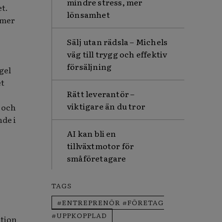
mindre stress, mer
et.
lönsamhet
mmer
Sälj utan rädsla – Michels
väg till trygg och effektiv
försäljning
gel
et
Rätt leverantör –
viktigare än du tror
d och
de i
AI kan bli en
tillväxtmotor för
småföretagare
TAGS
#ENTREPRENÖR #FÖRETAG
#UPPKOPPLAD
ation