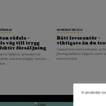
NÖRSKAP
SPONSRAT INLÄGG
tan rädsla –
Rätt leverantör –
s väg till trygg
viktigare än du tro
fektiv försäljning
I samarbete med verksamt.se När ditt
företag behöver köpa in varor o
porte Godorn, grundare av
 delar vad som präglar honom...
REDAKTIONEN
NEN
Vi använder coo