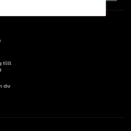
e
 till
g
n du