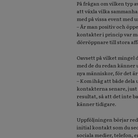
På frågan om vilken typ a
att växla vilka sammanhan
med på vissa event med 
– Är man positiv och öpp
kontakter i princip var ma
dörröppnare till stora af
Oavsett på vilket mingel d
med de du redan känner u
nya människor, för det är 
– Kom ihåg att både dela u
kontakterna senare, just
resultat, så att det inte 
känner tidigare.
Uppföljningen börjar redan
initial kontakt som du s
sociala medier, telefon, e