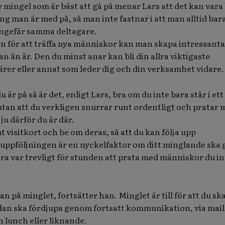
v mingel som är bäst att gå på menar Lars att det kan vara
g man är med på, så man inte fastnar i att man alltid bara
ungefär samma deltagare.
en för att träffa nya människor kan man skapa intressanta
n än är. Den du minst anar kan bli din allra viktigaste
färer eller annat som leder dig och din verksamhet vidare.
u är på så är det, enligt Lars, bra om du inte bara står i et
tan att du verkligen snurrar runt ordentligt och pratar 
ju därför du är där.
t visitkort och be om deras, så att du kan följa upp
 uppföljningen är en nyckelfaktor om ditt minglande ska 
bara var trevligt för stunden att prata med människor du in
 på minglet, fortsätter han. Minglet är till för att du ska
edan ska fördjupa genom fortsatt kommunikation, via mail
n lunch eller liknande.