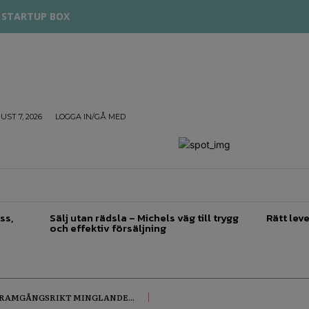
STARTUP BOX
UST 7, 2026
LOGGA IN/GÅ MED
TREPRENÖRSKAP
FÖRSÄLJNING
INSPIRATION
ss,
Sälj utan rädsla – Michels väg till trygg
Rätt leve
och effektiv försäljning
FRAMGÅNGSRIKT MINGLANDE...