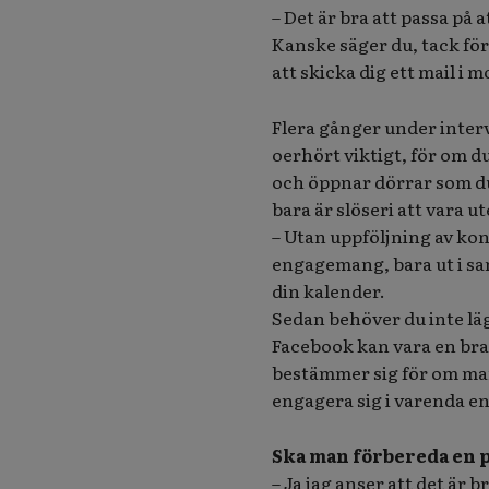
– Det är bra att passa på 
Kanske säger du, tack för
att skicka dig ett mail i 
Flera gånger under interv
oerhört viktigt, för om du
och öppnar dörrar som du 
bara är slöseri att vara u
– Utan uppföljning av kon
engagemang, bara ut i sa
din kalender.
Sedan behöver du inte lägg
Facebook kan vara en bra 
bestämmer sig för om man 
engagera sig i varenda e
Ska man förbereda en 
– Ja jag anser att det är 