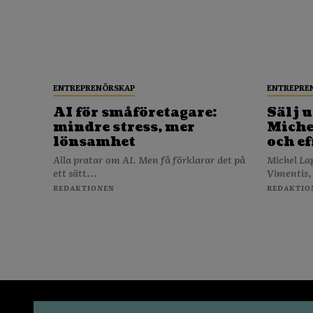
ENTREPRENÖRSKAP
ENTREPRE
AI för småföretagare:
Sälj u
mindre stress, mer
Michel
lönsamhet
och ef
Alla pratar om AI. Men få förklarar det på
Michel La
ett sätt...
Vimentis,
REDAKTIONEN
REDAKTIO