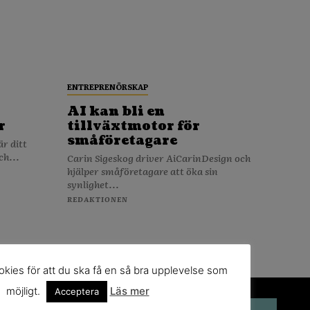
ENTREPRENÖRSKAP
AI kan bli en
r
tillväxtmotor för
småföretagare
ch...
Carin Sigeskog driver AiCarinDesign och
hjälper småföretagare att öka sin
synlighet...
REDAKTIONEN
kies för att du ska få en så bra upplevelse som
möjligt.
Läs mer
Acceptera