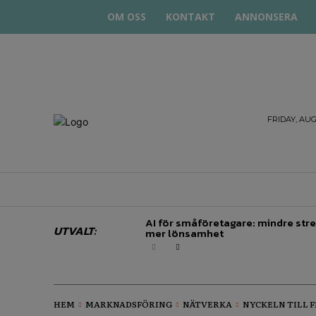
OM OSS
KONTAKT
ANNONSERA
STARTA
FRIDAY, AUG
& DRIVA
HEM
STARTUP BAR
EKONOMI
EN
AI för småföretagare: mindre stre
UTVALT:
mer lönsamhet
HEM
MARKNADSFÖRING
NÄTVERKA
NYCKELN TILL 