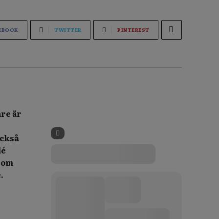
EBOOK
TWITTER
PINTEREST
are är
också
dé
a om
.