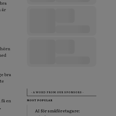
 bra
 är
t hörn
med
ge bra
te
- A WORD FROM OUR SPONSORS -
 få en
MOST POPULAR
,
AI för småföretagare: