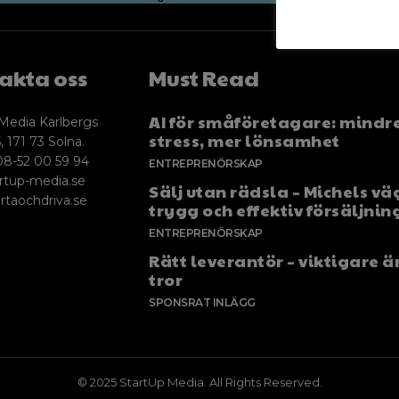
akta oss
Must Read
AI för småföretagare: mindr
Media Karlbergs
stress, mer lönsamhet
, 171 73 Solna.
08-52 00 59 94
ENTREPRENÖRSKAP
rtup-media.se
Sälj utan rädsla – Michels väg
rtaochdriva.se
trygg och effektiv försäljnin
ENTREPRENÖRSKAP
Rätt leverantör – viktigare ä
tror
SPONSRAT INLÄGG
© 2025 StartUp Media. All Rights Reserved.