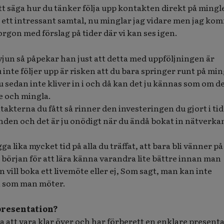
att säga hur du tänker följa upp kontakten direkt på mingl
 ett intressant samtal, nu minglar jag vidare men jag ko
morgon med förslag på tider där vi kan ses igen.
jun så påpekar han just att detta med uppföljningen är
 inte följer upp är risken att du bara springer runt på min
sedan inte kliver in i och då kan det ju kännas som om d
te och mingla.
takterna du fått så rinner den investeringen du gjort i ti
nden och det är ju onödigt när du ändå bokat in nätverkan
a lika mycket tid på alla du träffat, att bara bli vänner på
början för att lära känna varandra lite bättre innan man
vill boka ett livemöte eller ej, Som sagt, man kan inte
n som man möter.
presentation?
bra att vara klar över och har förberett en enklare present