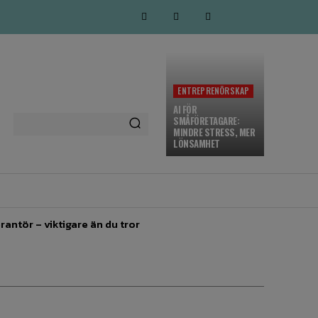
ENTREPRENÖRSKAP
AI FÖR
SMÅFÖRETAGARE:
MINDRE STRESS, MER
LÖNSAMHET
MARKNADSFÖRING
MORE
rantör – viktigare än du tror