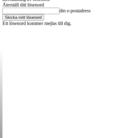
Återställ ditt lösenord
din e-postadress
Ett lösenord kommer mejlas till dig.
OM OSS
KONTAKT
ANNONSERA
STARTUP B
STARTA &
DRIVA