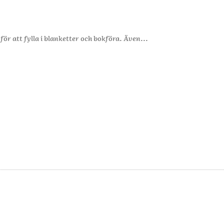
r företag för att få ägna sig åt det man brinner för, inte för att fylla i blanketter och bokföra. Även...