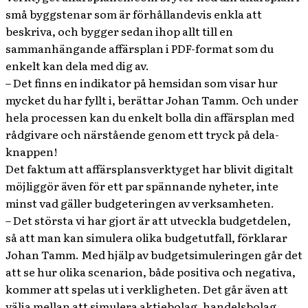
små byggstenar som är förhållandevis enkla att
beskriva, och bygger sedan ihop allt till en
sammanhängande affärsplan i PDF-format som du
enkelt kan dela med dig av.
– Det finns en indikator på hemsidan som visar hur
mycket du har fyllt i, berättar Johan Tamm. Och under
hela processen kan du enkelt bolla din affärsplan med
rådgivare och närstående genom ett tryck på dela-
knappen!
Det faktum att affärsplansverktyget har blivit digitalt
möjliggör även för ett par spännande nyheter, inte
minst vad gäller budgeteringen av verksamheten.
– Det största vi har gjort är att utveckla budgetdelen,
så att man kan simulera olika budgetutfall, förklarar
Johan Tamm. Med hjälp av budgetsimuleringen går det
att se hur olika scenarion, både positiva och negativa,
kommer att spelas ut i verkligheten. Det går även att
välja mellan att simulera aktiebolag, handelsbolag