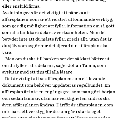
eller enskild firma.
Avslutningsvis är det viktigt att påpeka att
affarsplanen.com är ett relativt uttömmande verktyg,
som ger dig möjlighet att fylla i information om så gott
som alla tänkbara delar av verksamheten. Men det
betyder inte att du måste fylla i precis allt, utan det är
du själv som avgör hur detaljerad din affärsplan ska
vara.
– Men om du ska till banken ser det så klart bättre ut
om du fyller i alla delarna, säger Johan Tamm, som
avslutar med ett tips till alla läsare.
– Det är viktigt att se affärsplanen som ett levande
dokument som behöver uppdateras regelbundet. En
affärsplan är inte en engångsgrej som man gör i början
och sedan lämnar, utan när verkligheten ändras ska
även affärsplanen ändras. Därför är affarsplanen.com
inte bara ett verktyg för de som går i starta eget-
tankar, utan vi rekommenderar att läsare som redan