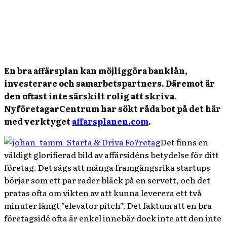
En bra affärsplan kan möjliggöra banklån,
investerare och samarbetspartners. Däremot är
den oftast inte särskilt rolig att skriva.
NyföretagarCentrum har sökt råda bot på det här
med verktyget
affarsplanen.com
.
Det finns en
väldigt glorifierad bild av affärsidéns betydelse för ditt
företag. Det sägs att många framgångsrika startups
börjar som ett par rader bläck på en servett, och det
pratas ofta om vikten av att kunna leverera ett två
minuter långt ”elevator pitch”. Det faktum att en bra
företagsidé ofta är enkel innebär dock inte att den inte