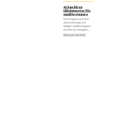
AI kan bli en
tillväxtmotor för
småföretagare
Carin Sigeskog driver
AiCarinDesign och
hjälper småföretagare
att öka sin synlighet...
REDAKTIONEN