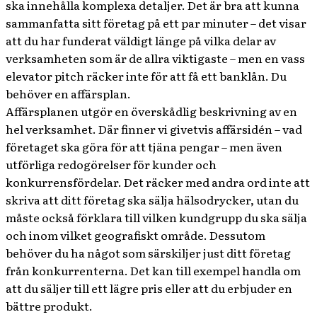
ska innehålla komplexa detaljer. Det är bra att kunna
sammanfatta sitt företag på ett par minuter – det visar
att du har funderat väldigt länge på vilka delar av
verksamheten som är de allra viktigaste – men en vass
elevator pitch räcker inte för att få ett banklån. Du
behöver en affärsplan.
Affärsplanen utgör en överskådlig beskrivning av en
hel verksamhet. Där finner vi givetvis affärsidén – vad
företaget ska göra för att tjäna pengar – men även
utförliga redogörelser för kunder och
konkurrensfördelar. Det räcker med andra ord inte att
skriva att ditt företag ska sälja hälsodrycker, utan du
måste också förklara till vilken kundgrupp du ska sälja
och inom vilket geografiskt område. Dessutom
behöver du ha något som särskiljer just ditt företag
från konkurrenterna. Det kan till exempel handla om
att du säljer till ett lägre pris eller att du erbjuder en
bättre produkt.