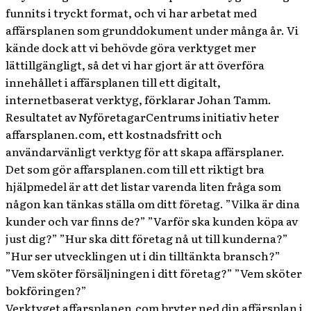
funnits i tryckt format, och vi har arbetat med
affärsplanen som grunddokument under många år. Vi
kände dock att vi behövde göra verktyget mer
lättillgängligt, så det vi har gjort är att överföra
innehållet i affärsplanen till ett digitalt,
internetbaserat verktyg, förklarar Johan Tamm.
Resultatet av NyföretagarCentrums initiativ heter
affarsplanen.com, ett kostnadsfritt och
användarvänligt verktyg för att skapa affärsplaner.
Det som gör affarsplanen.com till ett riktigt bra
hjälpmedel är att det listar varenda liten fråga som
någon kan tänkas ställa om ditt företag. ”Vilka är dina
kunder och var finns de?” ”Varför ska kunden köpa av
just dig?” ”Hur ska ditt företag nå ut till kunderna?”
”Hur ser utvecklingen ut i din tilltänkta bransch?”
”Vem sköter försäljningen i ditt företag?” ”Vem sköter
bokföringen?”
Verktyget affarsplanen.com bryter ned din affärsplan i