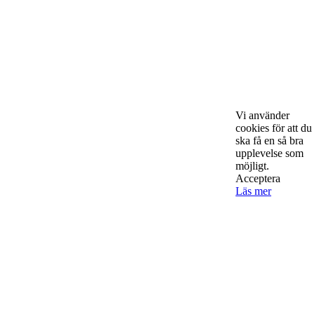
Om Starta & Driva Foretag
Starta & Driva Företag är ett magasin som riktar sig till alla
nystartade företagare i hela landet. Vi intervjuar några av
Sveriges hetaste entreprenörer, kända såväl someeeee
Vi använder
okända, och skriver om ämnen som intresserar och
cookies för att du
bereeeeeör alla företagare!
ska få en så bra
upplevelse som
möjligt.
Acceptera
Läs mer
Kontakta oss
StartUp Media Karlbergs Strand 15, 171 73 Solna. Telefon 08-52
00 59 94 www.startup-media.se info@startaochdriva.se