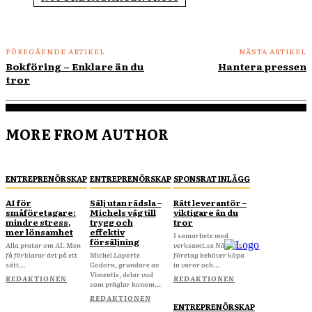
FÖREGÅENDE ARTIKEL
NÄSTA ARTIKEL
Bokföring – Enklare än du
Hantera pressen
tror
MORE FROM AUTHOR
ENTREPRENÖRSKAP
ENTREPRENÖRSKAP
SPONSRAT INLÄGG
AI för
Sälj utan rädsla –
Rätt leverantör –
småföretagare:
Michels väg till
viktigare än du
mindre stress,
trygg och
tror
mer lönsamhet
effektiv
I samarbete med
försäljning
Alla pratar om AI. Men
verksamt.se När ditt
få förklarar det på ett
Michel Laporte
företag behöver köpa
sätt...
Godorn, grundare av
in varor och...
Vimentis, delar vad
REDAKTIONEN
REDAKTIONEN
som präglar honom...
REDAKTIONEN
ENTREPRENÖRSKAP