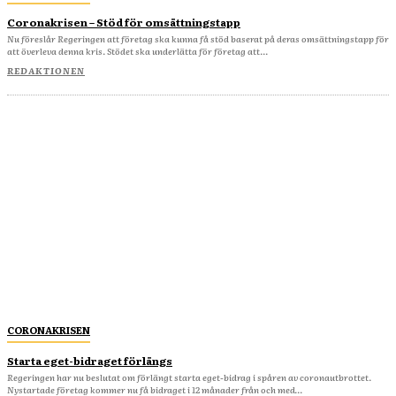
Coronakrisen – Stöd för omsättningstapp
Nu föreslår Regeringen att företag ska kunna få stöd baserat på deras omsättningstapp för
att överleva denna kris. Stödet ska underlätta för företag att...
REDAKTIONEN
CORONAKRISEN
Starta eget-bidraget förlängs
Regeringen har nu beslutat om förlängt starta eget-bidrag i spåren av coronautbrottet.
Nystartade företag kommer nu få bidraget i 12 månader från och med...