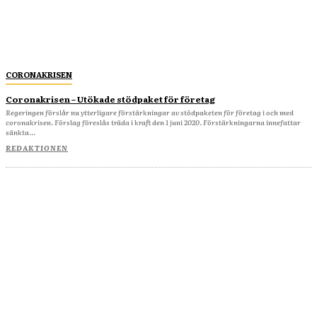
CORONAKRISEN
Coronakrisen – Utökade stödpaket för företag
Regeringen förslår nu ytterligare förstärkningar av stödpaketen för företag i och med
coronakrisen. Förslag föreslås träda i kraft den 1 juni 2020. Förstärkningarna innefattar
sänkta...
REDAKTIONEN