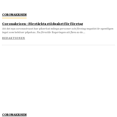
CORONAKRISEN
Coronakrisen – Förstärkta stödpaket för företag
Att det nya coronaviruset har påverkat många personer och företag negativt är egentligen
inget som behöver påpekas. Nu föreslår Regeringen att flera av de...
REDAKTIONEN
CORONAKRISEN