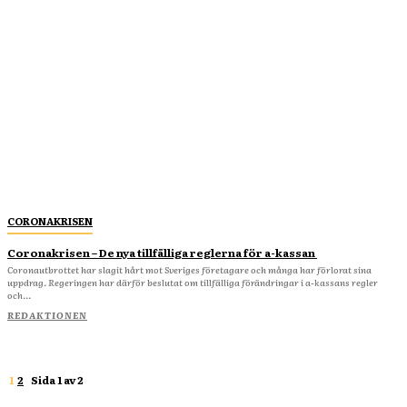
CORONAKRISEN
Coronakrisen – De nya tillfälliga reglerna för a-kassan
Coronautbrottet har slagit hårt mot Sveriges företagare och många har förlorat sina
uppdrag. Regeringen har därför beslutat om tillfälliga förändringar i a-kassans regler
och...
REDAKTIONEN
1
2
Sida 1 av 2