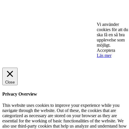
effektiv försäljning
ENTREPRENÖRSKAP
Rätt leverantör – viktigare än du tror
Vi använder
SPONSRAT INLÄGG
cookies för att du
ska få en så bra
upplevelse som
möjligt.
Acceptera
Läs mer
© 2025 StartUp Media. All Rights Reserved.
Close
Privacy Overview
This website uses cookies to improve your experience while you
navigate through the website. Out of these, the cookies that are
categorized as necessary are stored on your browser as they are
essential for the working of basic functionalities of the website. We
also use third-party cookies that help us analyze and understand how