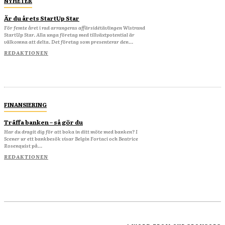
NYHETER
Är du årets StartUp Star
För femte året i rad arrangeras affärsidétävlingen Wistrand
StartUp Star. Alla unga företag med tillväxtpotential är
välkomna att delta. Det företag som presenterar den...
REDAKTIONEN
FINANSIERING
Träffa banken – så gör du
Har du dragit dig för att boka in ditt möte med banken? I
Scener ur ett bankbesök visar Belgin Fortaci och Beatrice
Rosenquist på...
REDAKTIONEN