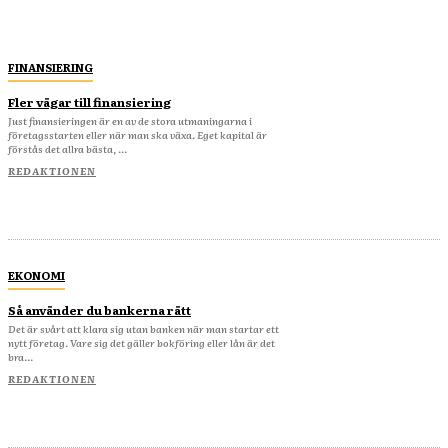
FINANSIERING
Fler vägar till finansiering
Just finansieringen är en av de stora utmaningarna i
företagsstarten eller när man ska växa. Eget kapital är
förstås det allra bästa, ...
REDAKTIONEN
EKONOMI
Så använder du bankerna rätt
Det är svårt att klara sig utan banken när man startar ett
nytt företag. Vare sig det gäller bokföring eller lån är det
bra...
REDAKTIONEN