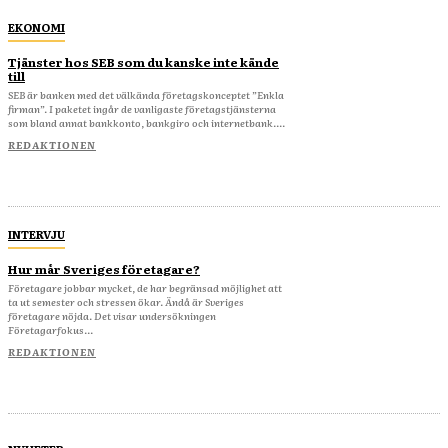
EKONOMI
Tjänster hos SEB som du kanske inte kände
till
SEB är banken med det välkända företagskonceptet ”Enkla
firman”. I paketet ingår de vanligaste företagstjänsterna
som bland annat bankkonto, bankgiro och internetbank....
REDAKTIONEN
INTERVJU
Hur mår Sveriges företagare?
Företagare jobbar mycket, de har begränsad möjlighet att
ta ut semester och stressen ökar. Ändå är Sveriges
företagare nöjda. Det visar undersökningen
Företagarfokus...
REDAKTIONEN