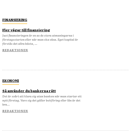
FINANSIERING
Fler vägar till finansiering
Just finansieringen är en av de stora utmaningarna i
företagsstarten eller när man ska växa. Eget kapital är
förstås det allra bästa, ...
REDAKTIONEN
EKONOMI
Så använder du bankerna rätt
Det är svårt att klara sig utan banken när man startar ett
nytt företag. Vare sig det gäller bokföring eller lån är det
bra...
REDAKTIONEN