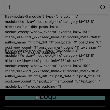
[fav-module-5 module_5_type=”one_columns”
module_title_size=”module-big-title” category_id=”1218″
hide_title=”hide_title” posts_limit=”1″
module_excerpt=”show_excerpt” excerpt_limit=”150″
image_size=”370_277″ read_more=”1″ module_meta=”false”
author_name=”1″ time_diff=”1″ post_date=”0″ post_time=”0″
post_view_count=”1″ post_comment_count=”1″ text_align=””
[fav-module-5 module_5_type=”two_columns”
module_bg=”” module_padding=””]
module_title_size=”module-big-title” category_id=”1218″
hide_title=”show_title” posts_limit=”48″ offset=”1″
module_excerpt=”show_excerpt” excerpt_limit=”150″
image_size=”370_277″ read_more=”1″ module_meta=”true”
author_name=”0″ time_diff=”0″ post_date=”0″ post_time=”0″
post_view_count=”0″ post_comment_count=”0″ text_align=””
module_bg=”” module_padding=””]