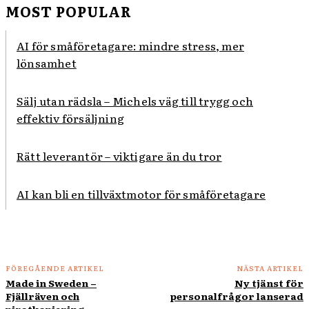
MOST POPULAR
AI för småföretagare: mindre stress, mer
lönsamhet
Sälj utan rädsla – Michels väg till trygg och
effektiv försäljning
Rätt leverantör – viktigare än du tror
AI kan bli en tillväxtmotor för småföretagare
FÖREGÅENDE ARTIKEL
NÄSTA ARTIKEL
Made in Sweden –
Ny tjänst för
Fjällräven och
personalfrågor lanserad