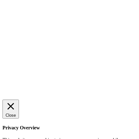
AI för småföretagare: mindre stress, mer
lönsamhet
Sälj utan rädsla – Michels väg till trygg och
effektiv försäljning
Rätt leverantör – viktigare än du tror
© 2022 StartUp Media. All Rights Reserved.
Close
Privacy Overview