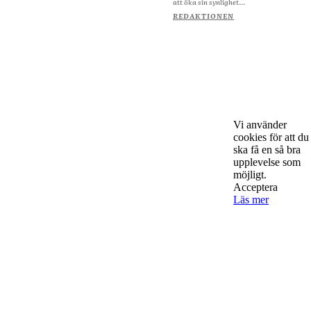
att öka sin synlighet...
REDAKTIONEN
Vi använder
cookies för att du
ska få en så bra
upplevelse som
möjligt.
Acceptera
Läs mer
Om Starta & Driva Foretag
Starta & Driva Företag är ett magasin som riktar sig till alla