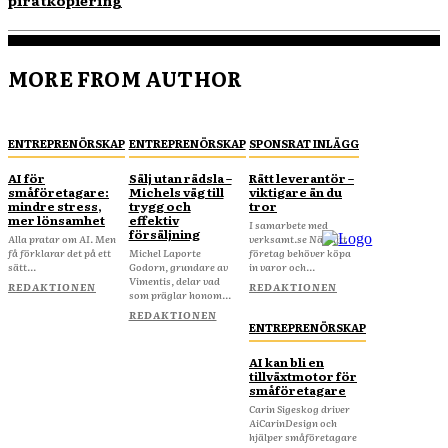
piratkopiering
MORE FROM AUTHOR
ENTREPRENÖRSKAP
ENTREPRENÖRSKAP
SPONSRAT INLÄGG
AI för
Sälj utan rädsla –
Rätt leverantör –
småföretagare:
Michels väg till
viktigare än du
mindre stress,
trygg och
tror
mer lönsamhet
effektiv
I samarbete med
försäljning
Alla pratar om AI. Men
verksamt.se När ditt
få förklarar det på ett
Michel Laporte
företag behöver köpa
sätt...
Godorn, grundare av
in varor och...
Vimentis, delar vad
REDAKTIONEN
REDAKTIONEN
som präglar honom...
REDAKTIONEN
ENTREPRENÖRSKAP
AI kan bli en
tillväxtmotor för
småföretagare
Carin Sigeskog driver
AiCarinDesign och
hjälper småföretagare