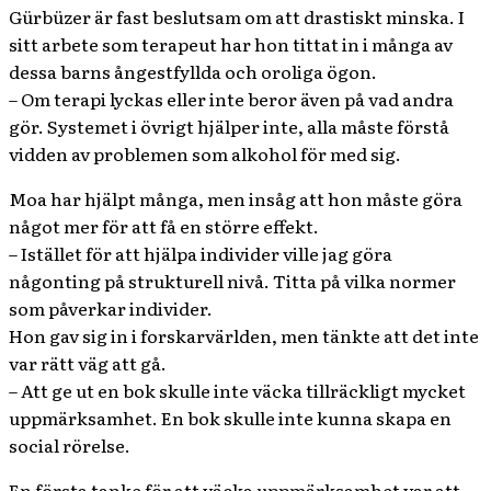
Gürbüzer är fast beslutsam om att drastiskt minska. I
sitt arbete som terapeut har hon tittat in i många av
dessa barns ångestfyllda och oroliga ögon.
– Om terapi lyckas eller inte beror även på vad andra
gör. Systemet i övrigt hjälper inte, alla måste förstå
vidden av problemen som alkohol för med sig.
Moa har hjälpt många, men insåg att hon måste göra
något mer för att få en större effekt.
– Istället för att hjälpa individer ville jag göra
någonting på strukturell nivå. Titta på vilka normer
som påverkar individer.
Hon gav sig in i forskarvärlden, men tänkte att det inte
var rätt väg att gå.
– Att ge ut en bok skulle inte väcka tillräckligt mycket
uppmärksamhet. En bok skulle inte kunna skapa en
social rörelse.
En första tanke för att väcka uppmärksamhet var att