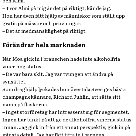
och Almi.
– Tror Almi på mig är det på riktigt, kände jag.
Hon har även fått hjälp av människor som ställt upp
gratis på mässor och provningar.
– Det är medmänsklighet på riktigt.
Förändrar hela marknaden
När Moa gick in i branschen hade inte alkoholfria
viner hög status.
– De var bara skit. Jag var tvungen att ändra på
synsättet.
Som draghjälp lyckades hon övertala Sveriges bästa
champagnekännare, Richard Juhlin, att sätta sitt
namn på flaskorna.
– Inget storföretag har intresserat sig för segmentet.
Ingen har tänkt på att ge de alkoholfria vinerna status
innan. Jag gick in från ett annat perspektiv, gick in på
minsta detalj. Jag har fått titta in i barnens