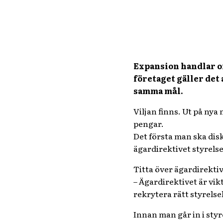
Expansion handlar om 
företaget gäller det 
samma mål.
Viljan finns. Ut på ny
pengar.
Det första man ska disku
ägardirektivet styrelsen
Titta över ägardirektiv
– Ägardirektivet är vik
rekrytera rätt styrels
Innan man går in i styr