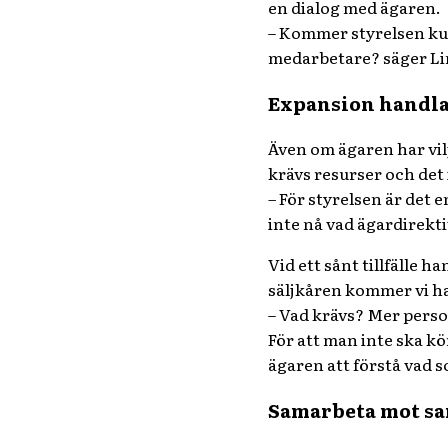
en dialog med ägaren.
– Kommer styrelsen kun
medarbetare? säger L
Expansion handla
Även om ägaren har vilj
krävs resurser och det 
–
För styrelsen är det e
inte nå vad ägardirekti
Vid ett sånt tillfälle 
säljkåren kommer vi har
– Vad krävs? Mer pers
För att man inte ska kör
ägaren att förstå vad 
Samarbeta mot s