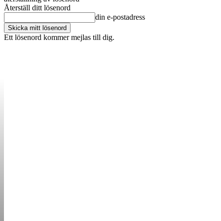
Återställ ditt lösenord
din e-postadress
Ett lösenord kommer mejlas till dig.
OM OSS
KONTAKT
ANNONSERA
STARTUP B
STARTA &
DRIVA