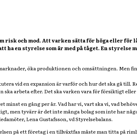
risk och mod. Att varken sätta för höga eller för låg
att ha en styrelse som är med på tåget. En styrelse 
a marknader, öka produktionen och omsättningen. Men fin
tera vid en expansion är varför och hur det ska gå till. Re
 ska arbeta efter. Det ska varken vara för försiktigt eller f
et minst en gång per år. Vad har vi, vart ska vi, vad behöve
tigt, men tyvärr är det inte många bolag som inte har någo
eledamöter, Lena Gustafsson, vd Styrelsebalans.
elsen på ett företag i en tillväxtfas måste man titta på rim