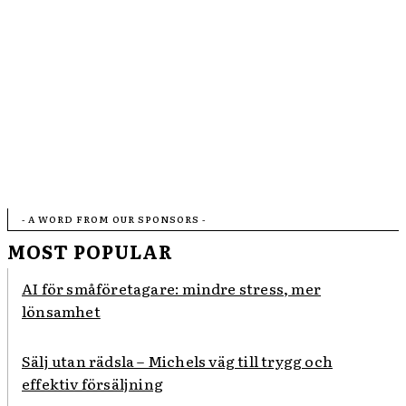
- A WORD FROM OUR SPONSORS -
MOST POPULAR
AI för småföretagare: mindre stress, mer
lönsamhet
Sälj utan rädsla – Michels väg till trygg och
effektiv försäljning