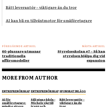
Rätt leverantör – viktigare än du tror
AI kan bli en tillväxtmotor för småföretagare
FÖREGÅENDE ARTIKEL
NÄSTA ARTIKEL
60-plussare utmanar
Styrelseskolan #7 – Så kan
traditionella
styrelsen hjälpa dig vid
affärsmodeller
expansion
MORE FROM AUTHOR
ENTREPRENÖRSKAP
ENTREPRENÖRSKAP
SPONSRAT INLÄGG
AI för
Sälj utan rädsla –
Rätt leverantör –
småföretagare:
Michels väg till
viktigare än du
mindre stress,
trygg och
tror