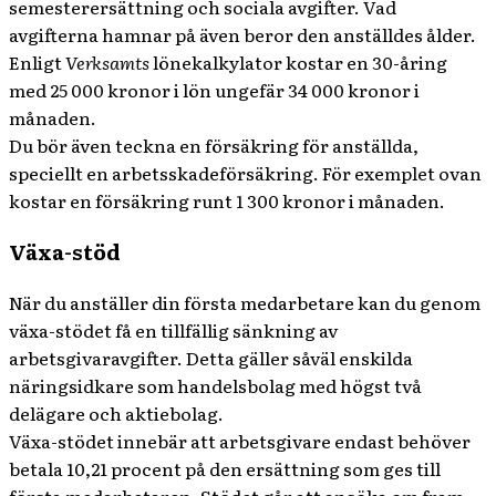
semesterersättning och sociala avgifter. Vad
avgifterna hamnar på även beror den anställdes ålder.
Enligt
Verksamts
lönekalkylator kostar en 30-åring
med 25 000 kronor i lön ungefär 34 000 kronor i
månaden.
Du bör även teckna en försäkring för anställda,
speciellt en arbetsskadeförsäkring. För exemplet ovan
kostar en försäkring runt 1 300 kronor i månaden.
Växa-stöd
När du anställer din första medarbetare kan du genom
växa-stödet få en tillfällig sänkning av
arbetsgivaravgifter. Detta gäller såväl enskilda
näringsidkare som handelsbolag med högst två
delägare och aktiebolag.
Växa-stödet innebär att arbetsgivare endast behöver
betala 10,21 procent på den ersättning som ges till
första medarbetaren. Stödet går att ansöka om fram