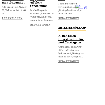
mer lönsamhet
effektiv
I samarbete med
försäljning
Alla pratar om AI. Men
verksamt.se När ditt
få förklarar det på ett
Michel Laporte
företag behöver köpa
sätt...
Godorn, grundare av
in varor och...
Vimentis, delar vad
REDAKTIONEN
REDAKTIONEN
som präglar honom...
REDAKTIONEN
ENTREPRENÖRSKAP
AI kan bli en
tillväxtmotor för
småföretagare
Carin Sigeskog driver
AiCarinDesign och
hjälper småföretagare
att öka sin synlighet...
REDAKTIONEN