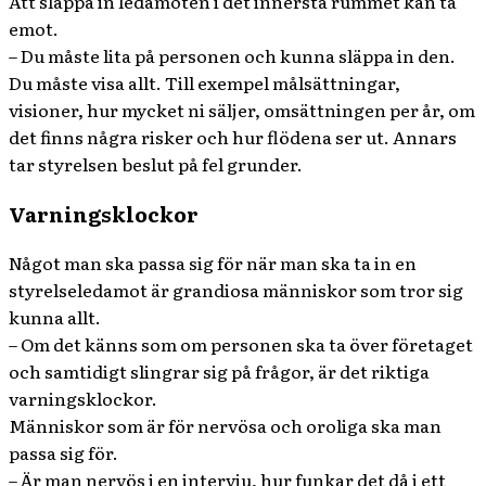
Att släppa in ledamoten i det innersta rummet kan ta
emot.
– Du måste lita på personen och kunna släppa in den.
Du måste visa allt. Till exempel målsättningar,
visioner, hur mycket ni säljer, omsättningen per år, om
det finns några risker och hur flödena ser ut. Annars
tar styrelsen beslut på fel grunder.
Varningsklockor
Något man ska passa sig för när man ska ta in en
styrelseledamot är grandiosa människor som tror sig
kunna allt.
– Om det känns som om personen ska ta över företaget
och samtidigt slingrar sig på frågor, är det riktiga
varningsklockor.
Människor som är för nervösa och oroliga ska man
passa sig för.
– Är man nervös i en intervju, hur funkar det då i ett