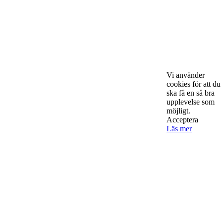
Om Starta & Driva Foretag
Starta & Driva Företag är ett magasin som riktar sig till alla
nystartade företagare i hela landet. Vi intervjuar några av
Sveriges hetaste entreprenörer, kända såväl someeeee
Vi använder
okända, och skriver om ämnen som intresserar och
cookies för att du
bereeeeeör alla företagare!
ska få en så bra
upplevelse som
möjligt.
Acceptera
Läs mer
Kontakta oss
StartUp Media Karlbergs Strand 15, 171 73 Solna. Telefon 08-52
00 59 94 www.startup-media.se info@startaochdriva.se