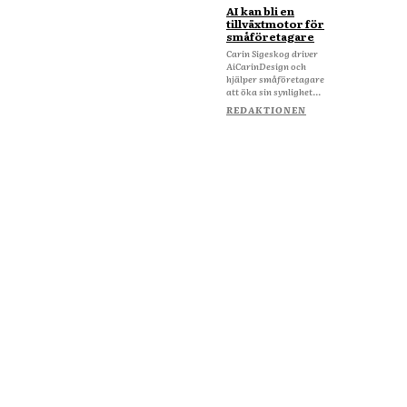
AI kan bli en
tillväxtmotor för
småföretagare
Carin Sigeskog driver
AiCarinDesign och
hjälper småföretagare
att öka sin synlighet...
REDAKTIONEN