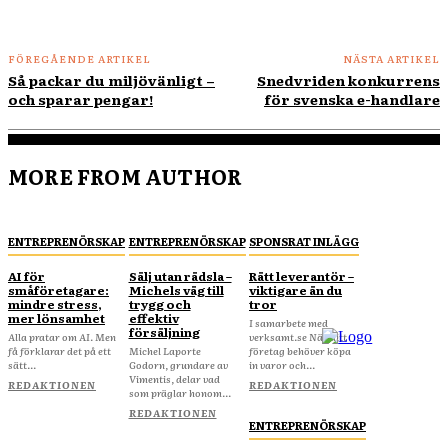
FÖREGÅENDE ARTIKEL
NÄSTA ARTIKEL
Så packar du miljövänligt –
Snedvriden konkurrens
och sparar pengar!
för svenska e-handlare
MORE FROM AUTHOR
ENTREPRENÖRSKAP
ENTREPRENÖRSKAP
SPONSRAT INLÄGG
AI för
Sälj utan rädsla –
Rätt leverantör –
småföretagare:
Michels väg till
viktigare än du
mindre stress,
trygg och
tror
mer lönsamhet
effektiv
I samarbete med
försäljning
Alla pratar om AI. Men
verksamt.se När ditt
få förklarar det på ett
Michel Laporte
företag behöver köpa
sätt...
Godorn, grundare av
in varor och...
Vimentis, delar vad
REDAKTIONEN
REDAKTIONEN
som präglar honom...
REDAKTIONEN
ENTREPRENÖRSKAP