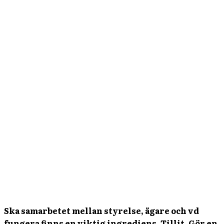
Ska samarbetet mellan styrelse, ägare och vd
fungera finns en viktig ingrediens. Tillit. Gör en