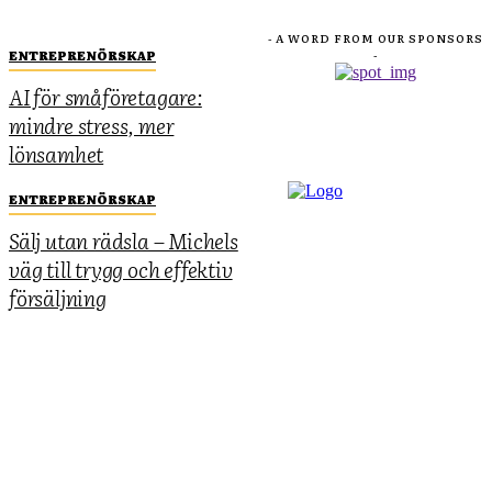
- A WORD FROM OUR SPONSORS
ENTREPRENÖRSKAP
-
AI för småföretagare:
mindre stress, mer
lönsamhet
ENTREPRENÖRSKAP
Sälj utan rädsla – Michels
väg till trygg och effektiv
försäljning