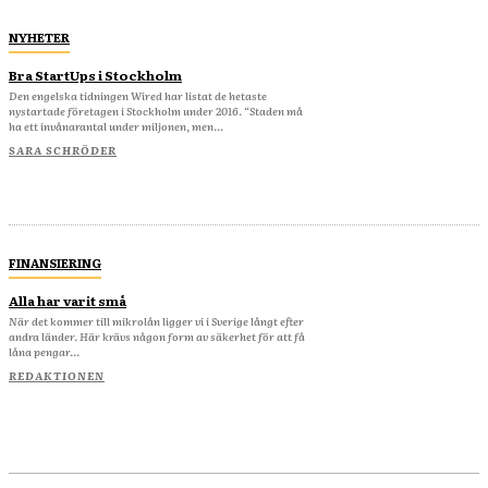
NYHETER
Bra StartUps i Stockholm
Den engelska tidningen Wired har listat de hetaste
nystartade företagen i Stockholm under 2016. “Staden må
ha ett invånarantal under miljonen, men...
SARA SCHRÖDER
FINANSIERING
Alla har varit små
När det kommer till mikrolån ligger vi i Sverige långt efter
andra länder. Här krävs någon form av säkerhet för att få
låna pengar...
REDAKTIONEN