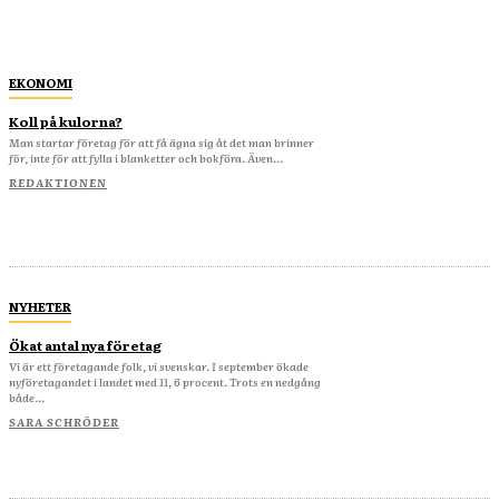
EKONOMI
Koll på kulorna?
Man startar företag för att få ägna sig åt det man brinner
för, inte för att fylla i blanketter och bokföra. Även...
REDAKTIONEN
NYHETER
Ökat antal nya företag
Vi är ett företagande folk, vi svenskar. I september ökade
nyföretagandet i landet med 11, 6 procent. Trots en nedgång
både...
SARA SCHRÖDER