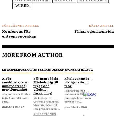
WIRED
FÖREGÅENDE ARTIKEL
NÄSTA ARTIKEL
Konferens för
Få har egen hemsida
entreprenörskap
MORE FROM AUTHOR
ENTREPRENÖRSKAP
ENTREPRENÖRSKAP
SPONSRAT INLÄGG
AI för
Sälj utan rädsla –
Rätt leverantör –
småföretagare:
Michels väg till
viktigare än du
mindre stress,
trygg och
tror
mer lönsamhet
effektiv
I samarbete med
försäljning
Alla pratar om AI. Men
verksamt.se När ditt
få förklarar det på ett
Michel Laporte
företag behöver köpa
sätt...
Godorn, grundare av
in varor och...
Vimentis, delar vad
REDAKTIONEN
REDAKTIONEN
som präglar honom...
REDAKTIONEN