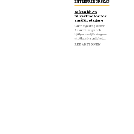
ENTREPRENÖRSKAP
AI kan bli en
tillväxtmotor för
småföretagare
Carin Sigeskog driver
AiCarinDesign och
hjälper småföretagare
att öka sin synlighet...
REDAKTIONEN