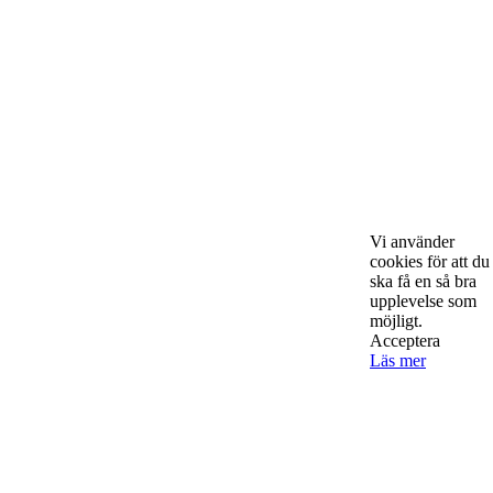
Om Starta & Driva Foretag
Starta & Driva Företag är ett magasin som riktar sig till alla
nystartade företagare i hela landet. Vi intervjuar några av
Sveriges hetaste entreprenörer, kända såväl someeeee
okända, och skriver om ämnen som intresserar och
bereeeeeör alla företagare!
Vi använder
cookies för att du
ska få en så bra
upplevelse som
möjligt.
Kontakta oss
Acceptera
Läs mer
StartUp Media Karlbergs Strand 15, 171 73 Solna. Telefon 08-52
00 59 94 www.startup-media.se info@startaochdriva.se
Must Read