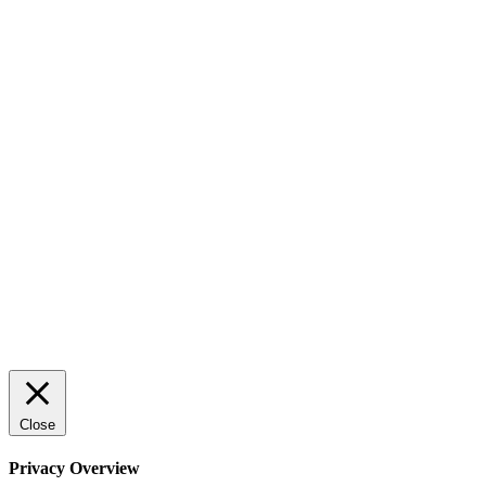
AI för småföretagare: mindre stress, mer
lönsamhet
Sälj utan rädsla – Michels väg till trygg och
effektiv försäljning
Rätt leverantör – viktigare än du tror
© 2022 StartUp Media. All Rights Reserved.
Close
Privacy Overview