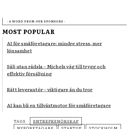
- A WORD FROM OUR SPONSORS -
MOST POPULAR
AI för småföretagare: mindre stress, mer
lönsamhet
Sälj utan rädsla – Michels väg till trygg och
effektiv försäljning
Rätt leverantör – viktigare än du tror
AI kan bli en tillväxtmotor för småföretagare
TAGS
ENTREPRENÖRSKAP
NYFÖRETAGARE
STARTUP
STOCKHOLM