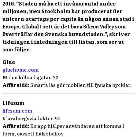
2016. “Staden må ha ett invånarantal under
miljonen, men Stockholm har producerat fler
unicorn-startups per capita än någon annan stad i
Europa
. Globalt sett är det bara
Silicon Valley
som
överträffar den Svenska huvudstaden.”, skriver
tidningen i inledningen till listan, som ser ut
som följer:
Glue
gluehome.com
Malmskillnadsgatan 32
Affärsidé:
Smarta lås gör mobilen till fysiska nycklar.
Lifesum
lifesum.com
Klarabergsviadukten 90
Affärsidé:
En app hjälper användaren att komma i
form, oavsett hälsobehov.