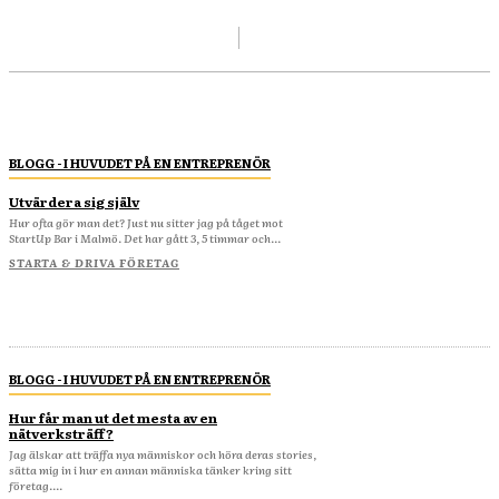
BLOGG - I HUVUDET PÅ EN ENTREPRENÖR
Utvärdera sig själv
Hur ofta gör man det? Just nu sitter jag på tåget mot
StartUp Bar i Malmö. Det har gått 3, 5 timmar och...
STARTA & DRIVA FÖRETAG
BLOGG - I HUVUDET PÅ EN ENTREPRENÖR
Hur får man ut det mesta av en
nätverksträff?
Jag älskar att träffa nya människor och höra deras stories,
sätta mig in i hur en annan människa tänker kring sitt
företag....