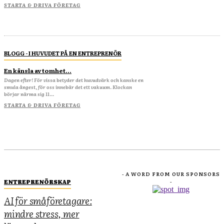
STARTA & DRIVA FÖRETAG
BLOGG - I HUVUDET PÅ EN ENTREPRENÖR
En känsla av tomhet…
Dagen efter! För vissa betyder det huvudvärk och kanske en
smula ångest, för oss innebär det ett vakuum. Klockan
börjar närma sig 11...
STARTA & DRIVA FÖRETAG
- A WORD FROM OUR SPONSORS
ENTREPRENÖRSKAP
-
AI för småföretagare:
mindre stress, mer