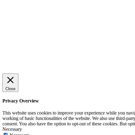
Sälj utan rädsla – Michels väg till
trygg och effektiv försäljning
ENTREPRENÖRSKAP
Rätt leverantör – viktigare än du tror
SPONSRAT INLÄGG
Close
Privacy Overview
This website uses cookies to improve your experience while you navigat
working of basic functionalities of the website. We also use third-pa
consent. You also have the option to opt-out of these cookies. But op
Necessary