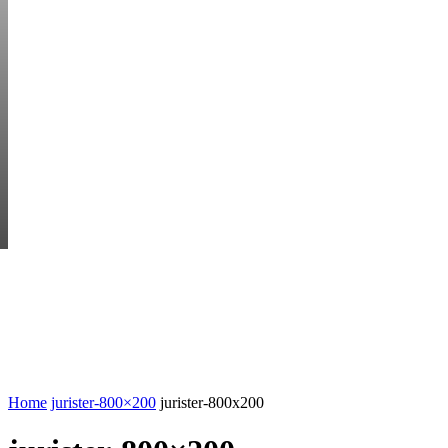
SATURDAY, AUGUS
HEM
STARTUP BAR
EKONOMI
ENTR
AI för småföretagare: mindre stress, mer
UTVALT:
lönsamhet
Rätt leverantör – viktigare än du tror
Home
jurister-800×200
jurister-800x200