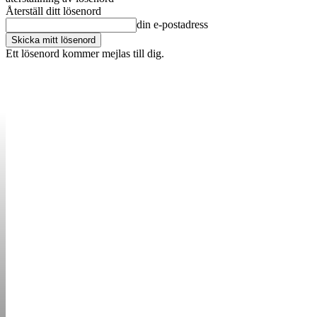
Återställ ditt lösenord
din e-postadress
Ett lösenord kommer mejlas till dig.
OM OSS
KONTAKT
ANNONSERA
STARTUP B
STARTA &
DRIVA