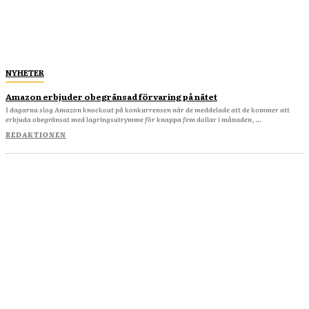
NYHETER
Amazon erbjuder obegränsad förvaring på nätet
I dagarna slog Amazon knockout på konkurrensen när de meddelade att de kommer att
erbjuda obegränsat med lagringsutrymme för knappa fem dollar i månaden, ...
REDAKTIONEN