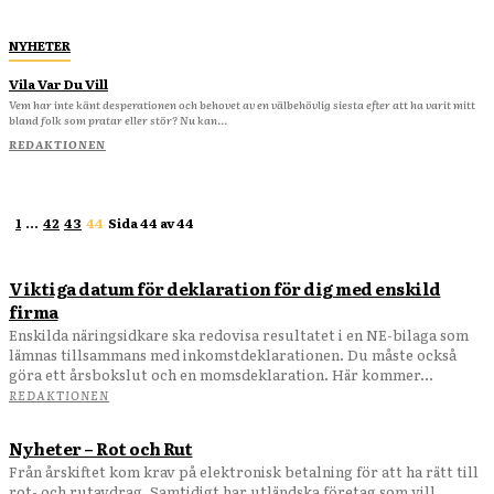
NYHETER
Vila Var Du Vill
Vem har inte känt desperationen och behovet av en välbehövlig siesta efter att ha varit mitt
bland folk som pratar eller stör? Nu kan...
REDAKTIONEN
1
...
42
43
44
Sida 44 av 44
Viktiga datum för deklaration för dig med enskild
firma
Enskilda näringsidkare ska redovisa resultatet i en NE-bilaga som
lämnas tillsammans med inkomstdeklarationen. Du måste också
göra ett årsbokslut och en momsdeklaration. Här kommer...
REDAKTIONEN
Nyheter – Rot och Rut
Från årskiftet kom krav på elektronisk betalning för att ha rätt till
rot- och rutavdrag. Samtidigt har utländska företag som vill