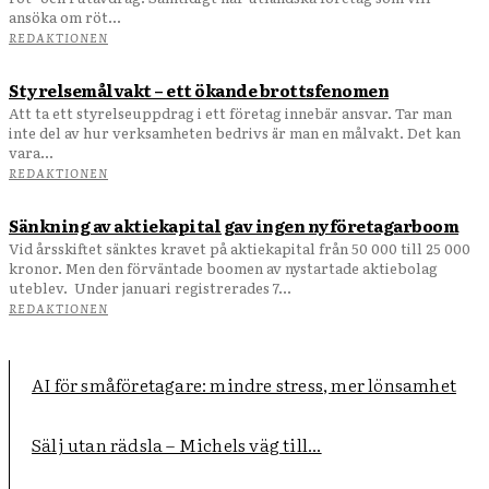
ansöka om röt...
REDAKTIONEN
Styrelsemålvakt – ett ökande brottsfenomen
Att ta ett styrelseuppdrag i ett företag innebär ansvar. Tar man
inte del av hur verksamheten bedrivs är man en målvakt. Det kan
vara...
REDAKTIONEN
Sänkning av aktiekapital gav ingen nyföretagarboom
Vid årsskiftet sänktes kravet på aktiekapital från 50 000 till 25 000
kronor. Men den förväntade boomen av nystartade aktiebolag
uteblev. Under januari registrerades 7...
REDAKTIONEN
AI för småföretagare: mindre stress, mer lönsamhet
Sälj utan rädsla – Michels väg till...