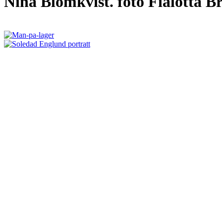
Nina Blomkvist. foto Fialotta Br