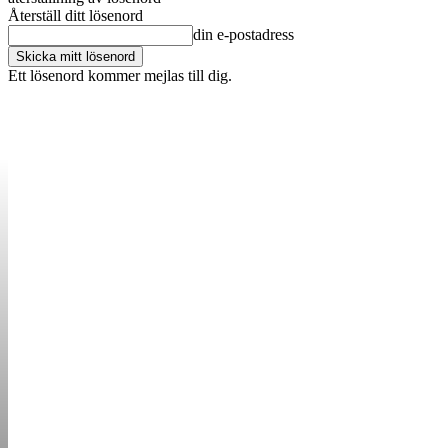
Återställ ditt lösenord
din e-postadress
Ett lösenord kommer mejlas till dig.
OM OSS
KONTAKT
ANNONSERA
STARTUP B
STARTA &
DRIVA