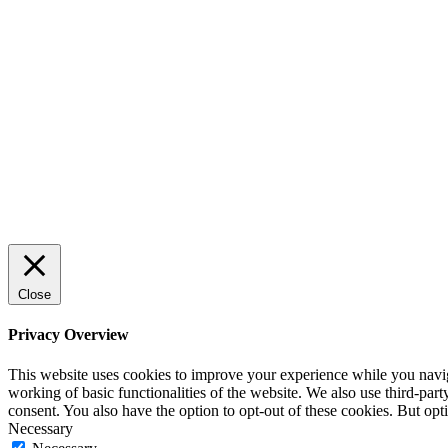
Sälj utan rädsla – Michels väg till
trygg och effektiv försäljning
ENTREPRENÖRSKAP
Rätt leverantör – viktigare än du tror
SPONSRAT INLÄGG
Close
Privacy Overview
This website uses cookies to improve your experience while you navigat
working of basic functionalities of the website. We also use third-pa
consent. You also have the option to opt-out of these cookies. But op
Necessary