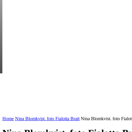
SATURDAY, AUGUS
HEM
STARTUP BAR
EKONOMI
ENTR
AI för småföretagare: mindre stress, mer
UTVALT:
lönsamhet
Rätt leverantör – viktigare än du tror
Home
Nina Blomkvist. foto Fialotta Bratt
Nina Blomkvist. foto Fialot