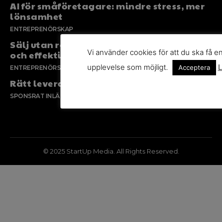
AI för småföretagare: mindre stress, mer
lönsamhet
ENTREPRENÖRSKAP
Sälj utan rädsla – Michels väg till trygg
Vi använder cookies för att du ska få e
och effektiv försäljning
upplevelse som möjligt.
L
Acceptera
ENTREPRENÖRSKAP
Rätt leverantör – viktigare än du tror
SPONSRAT INLÄGG
© 2025 StartUp Media. All Rights Reserved.