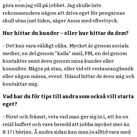
göra som jag vill på jobbet. Jag skulle inte
rekommendera någon att driva eget för pengarnas
skull utan just tiden, säger Anna med eftertryck.
Hur hittar du kunder – eller hur hittar du dem?
– Det kan vara väldigt olika. Mycket är genom sociala
medier, en del genom “kalla” mail, PM, en del genom
kontakter samt även genom mina kunder eller
konsulter. Några på stan, eller vid ett restaurangbesök
eller någon mässa, event. Ibland hittar de även mig och
kontaktar mig.
Vad har du för tips till andra som också vill starta
eget?
– Först och främst, veta vad man ger sig in i, att ha en
rejäl buffert och vara beredd att jobba mycket mer än
8-17 i början. Å andra sidan kan man ju alltid vara med