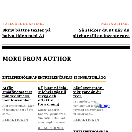
FÖREGÅENDE ARTIKEL
NÄSTA ARTIKEL
Skriv bättre texter på
Så sticker du ut när du
halva tiden med AI
pitchar till en investerare
MORE FROM AUTHOR
ENTREPRENÖRSKAP
ENTREPRENÖRSKAP
SPONSRAT INLÄGG
AI för
Sälj utan rädsla –
Rätt leverantör –
småföretagare:
Michels väg till
viktigare än du
mindre stress,
trygg och
tror
mer lönsamhet
effektiv
I samarbete med
försäljning
Alla pratar om AI. Men
verksamt.se När ditt
få förklarar det på ett
Michel Laporte
företag behöver köpa
sätt...
Godorn, grundare av
in varor och...
Vimentis, delar vad
REDAKTIONEN
REDAKTIONEN
som präglar honom...
REDAKTIONEN
ENTREPRENÖRSKAP