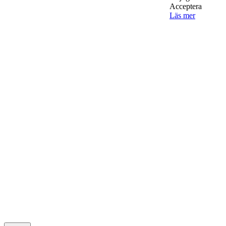
Acceptera
Läs mer
Must Read
AI för småföretagare: mindre stress, mer
lönsamhet
Sälj utan rädsla – Michels väg till trygg och
effektiv försäljning
Rätt leverantör – viktigare än du tror
© 2022 StartUp Media. All Rights Reserved.