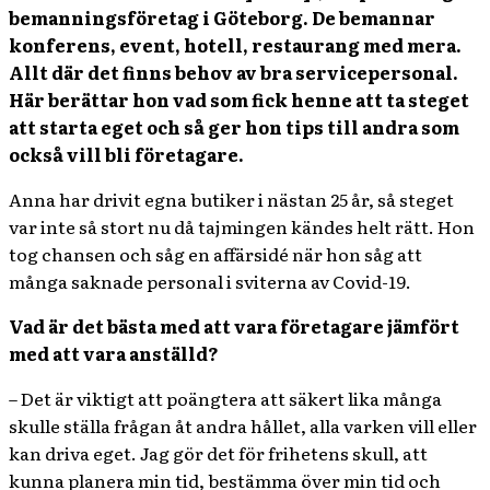
bemanningsföretag i Göteborg. De bemannar
konferens, event, hotell, restaurang med mera.
Allt där det finns behov av bra servicepersonal.
Här berättar hon vad som fick henne att ta steget
att starta eget och så ger hon tips till andra som
också vill bli företagare.
Anna har drivit egna butiker i nästan 25 år, så steget
var inte så stort nu då tajmingen kändes helt rätt. Hon
tog chansen och såg en affärsidé när hon såg att
många saknade personal i sviterna av Covid-19.
Vad är det bästa med att vara företagare jämfört
med att vara anställd?
– Det är viktigt att poängtera att säkert lika många
skulle ställa frågan åt andra hållet, alla varken vill eller
kan driva eget. Jag gör det för frihetens skull, att
kunna planera min tid, bestämma över min tid och