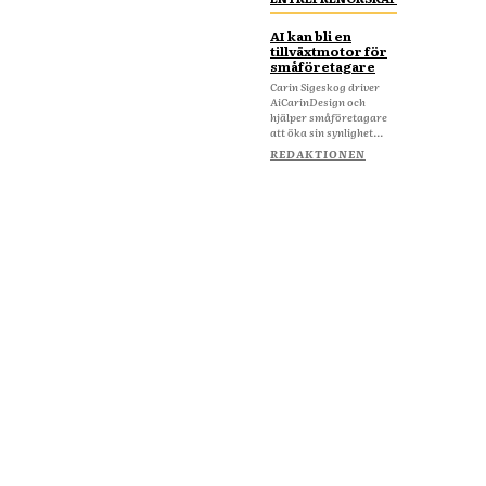
AI kan bli en
tillväxtmotor för
småföretagare
Carin Sigeskog driver
AiCarinDesign och
hjälper småföretagare
att öka sin synlighet...
REDAKTIONEN