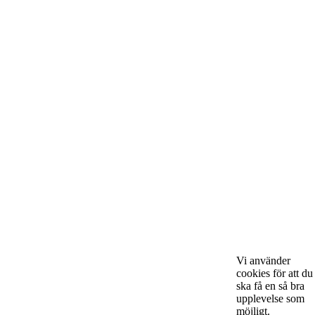
Om Starta & Driva Foretag
Starta & Driva Företag är ett magasin som riktar sig till alla
nystartade företagare i hela landet. Vi intervjuar några av
Sveriges hetaste entreprenörer, kända såväl someeeee
okända, och skriver om ämnen som intresserar och
bereeeeeör alla företagare!
Kontakta oss
Vi använder
cookies för att du
ska få en så bra
StartUp Media Karlbergs Strand 15, 171 73 Solna. Telefon 08-52
upplevelse som
möjligt.
00 59 94 www.startup-media.se info@startaochdriva.se