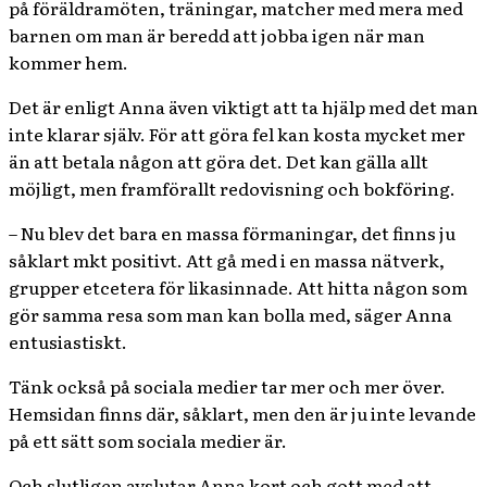
på föräldramöten, träningar, matcher med mera med
barnen om man är beredd att jobba igen när man
kommer hem.
Det är enligt Anna även viktigt att ta hjälp med det man
inte klarar själv. För att göra fel kan kosta mycket mer
än att betala någon att göra det. Det kan gälla allt
möjligt, men framförallt redovisning och bokföring.
– Nu blev det bara en massa förmaningar, det finns ju
såklart mkt positivt. Att gå med i en massa nätverk,
grupper etcetera för likasinnade. Att hitta någon som
gör samma resa som man kan bolla med, säger Anna
entusiastiskt.
Tänk också på sociala medier tar mer och mer över.
Hemsidan finns där, såklart, men den är ju inte levande
på ett sätt som sociala medier är.
Och slutligen avslutar Anna kort och gott med att