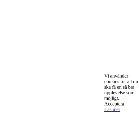
Om Starta & Driva Foretag
Starta & Driva Företag är ett magasin som riktar sig till alla
nystartade företagare i hela landet. Vi intervjuar några av
Sveriges hetaste entreprenörer, kända såväl someeeee
okända, och skriver om ämnen som intresserar och
bereeeeeör alla företagare!
Vi använder
cookies för att du
ska få en så bra
upplevelse som
möjligt.
Acceptera
Kontakta oss
Läs mer
StartUp Media Karlbergs Strand 15, 171 73 Solna. Telefon 08-52