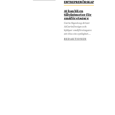
ENTREPRENÖRSKAP
AI kan bli en
tillväxtmotor för
småföretagare
Carin Sigeskog driver
AiCarinDesign och
hjälper småföretagare
att öka sin synlighet...
REDAKTIONEN