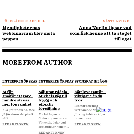
FÖREGÅENDE ARTIKEL
NÄSTA ARTIKEL
Myndigheternas
Anna Norlin tipsar vad
webbinarium blev sista
som fick henne att ta steget
peppen
till eget
MORE FROM AUTHOR
ENTREPRENÖRSKAP
ENTREPRENÖRSKAP
SPONSRAT INLÄGG
AI för
Sälj utan rädsla –
Rätt leverantör –
småföretagare:
Michels väg till
viktigare än du
mindre stress,
trygg och
tror
mer lönsamhet
effektiv
I samarbete med
försäljning
Alla pratar om AI. Men
verksamt.se När ditt
få förklarar det på ett
Michel Laporte
företag behöver köpa
sätt...
Godorn, grundare av
in varor och...
Vimentis, delar vad
REDAKTIONEN
REDAKTIONEN
som präglar honom...
REDAKTIONEN