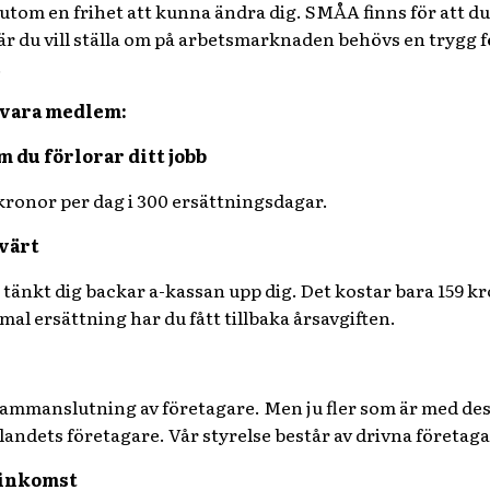
utom en frihet att kunna ändra dig. SMÅA finns för att du
 när du vill ställa om på arbetsmarknaden behövs en trygg
.
 vara medlem:
m du förlorar ditt jobb
0 kronor per dag i 300 ersättningsdagar.
svärt
 tänkt dig backar a-kassan upp dig. Det kostar bara 159 kr
al ersättning har du fått tillbaka årsavgiften.
 sammanslutning av företagare. Men ju fler som är med de
 landets företagare. Vår styrelse består av drivna företaga
r inkomst