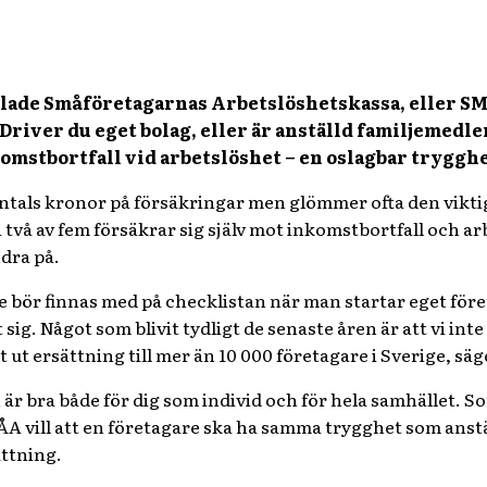
ade Småföretagarnas Arbetslöshetskassa, eller SMÅA
 Driver du eget bolag, eller är anställd familjemedl
omstbortfall vid arbetslöshet – en oslagbar trygghe
ntals kronor på försäkringar men glömmer ofta den viktiga
a två av fem försäkrar sig själv mot inkomstbortfall och 
ndra på.
e bör finnas med på checklistan när man startar eget före
sig. Något som blivit tydligt de senaste åren är att vi int
t ut ersättning till mer än 10 000 företagare i Sverige, 
 är bra både för dig som individ och för hela samhället. 
A vill att en företagare ska ha samma trygghet som anst
ättning.