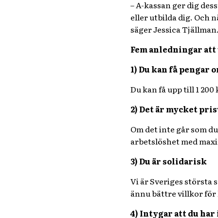
– A-kassan ger dig dess
eller utbilda dig. Och
säger Jessica Tjällman
Fem anledningar att
1) Du kan få pengar o
Du kan få upp till 1 20
2) Det är mycket pri
Om det inte går som du
arbetslöshet med maxim
3) Du är solidarisk
Vi är Sveriges största
ännu bättre villkor för
4) Intygar att du ha