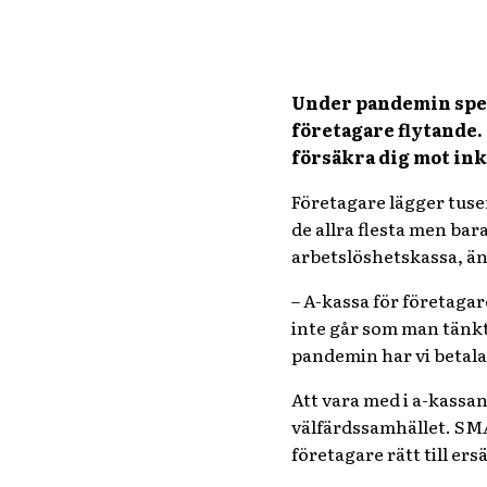
Under pandemin spel
företagare flytande.
försäkra dig mot ink
Företagare lägger tuse
de allra flesta men bar
arbetslöshetskassa, ä
– A-kassa för företagar
inte går som man tänkt 
pandemin har vi betala
Att vara med i a-kassan
välfärdssamhället. SMÅ
företagare rätt till ers