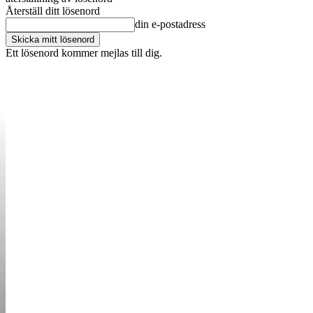
Återställ ditt lösenord
din e-postadress
Ett lösenord kommer mejlas till dig.
OM OSS
KONTAKT
ANNONSERA
STARTUP B
STARTA &
DRIVA