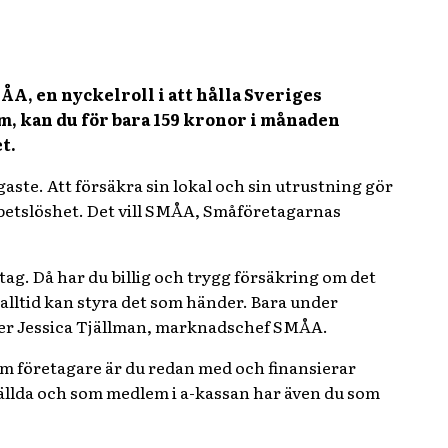
, en nyckelroll i att hålla Sveriges
em, kan du för bara 159 kronor i månaden
t.
ste. Att försäkra sin lokal och sin utrustning gör
arbetslöshet. Det vill SMÅA, Småföretagarnas
tag. Då har du billig och trygg försäkring om det
e alltid kan styra det som händer. Bara under
säger Jessica Tjällman, marknadschef SMÅA.
Som företagare är du redan med och finansierar
ällda och som medlem i a-kassan har även du som