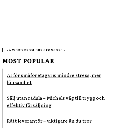
- A WORD FROM OUR SPONSORS -
MOST POPULAR
AI för småföretagare: mindre stress, mer
lönsamhet
Sälj utan rädsla – Michels väg till trygg och
effektiv försäljning
Rätt leverantör – viktigare än du tror