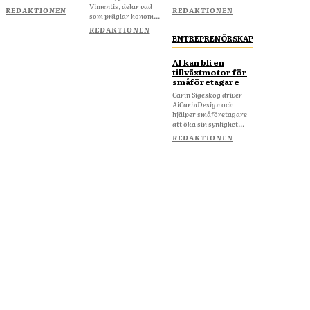
Vimentis, delar vad
REDAKTIONEN
REDAKTIONEN
som präglar honom...
REDAKTIONEN
ENTREPRENÖRSKAP
AI kan bli en
tillväxtmotor för
småföretagare
Carin Sigeskog driver
AiCarinDesign och
hjälper småföretagare
att öka sin synlighet...
REDAKTIONEN