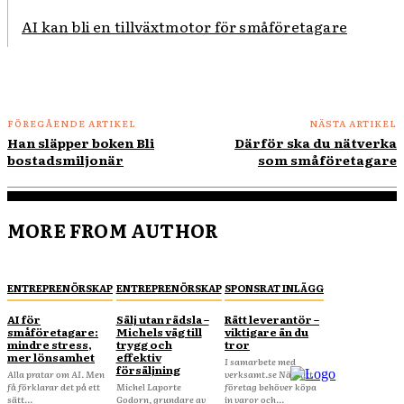
AI kan bli en tillväxtmotor för småföretagare
FÖREGÅENDE ARTIKEL
NÄSTA ARTIKEL
Han släpper boken Bli
Därför ska du nätverka
bostadsmiljonär
som småföretagare
MORE FROM AUTHOR
ENTREPRENÖRSKAP
ENTREPRENÖRSKAP
SPONSRAT INLÄGG
AI för
Sälj utan rädsla –
Rätt leverantör –
småföretagare:
Michels väg till
viktigare än du
mindre stress,
trygg och
tror
mer lönsamhet
effektiv
I samarbete med
försäljning
Alla pratar om AI. Men
verksamt.se När ditt
få förklarar det på ett
Michel Laporte
företag behöver köpa
sätt...
Godorn, grundare av
in varor och...