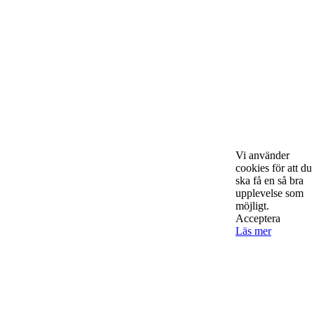
Om Starta & Driva Foretag
Starta & Driva Företag är ett magasin som riktar sig till alla
nystartade företagare i hela landet. Vi intervjuar några av
Sveriges hetaste entreprenörer, kända såväl someeeee
okända, och skriver om ämnen som intresserar och
bereeeeeör alla företagare!
Vi använder
cookies för att du
ska få en så bra
upplevelse som
möjligt.
Acceptera
Kontakta oss
Läs mer
StartUp Media Karlbergs Strand 15, 171 73 Solna. Telefon 08-52
00 59 94 www.startup-media.se info@startaochdriva.se