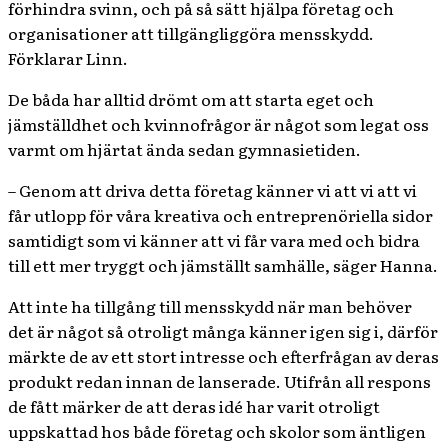
förhindra svinn, och på så sätt hjälpa företag och
organisationer att tillgängliggöra mensskydd.
Förklarar Linn.
De båda har alltid drömt om att starta eget och
jämställdhet och kvinnofrågor är något som legat oss
varmt om hjärtat ända sedan gymnasietiden.
– Genom att driva detta företag känner vi att vi att vi
får utlopp för våra kreativa och entreprenöriella sidor
samtidigt som vi känner att vi får vara med och bidra
till ett mer tryggt och jämställt samhälle, säger Hanna.
Att inte ha tillgång till mensskydd när man behöver
det är något så otroligt många känner igen sig i, därför
märkte de av ett stort intresse och efterfrågan av deras
produkt redan innan de lanserade. Utifrån all respons
de fått märker de att deras idé har varit otroligt
uppskattad hos både företag och skolor som äntligen