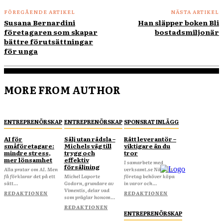
FÖREGÅENDE ARTIKEL
NÄSTA ARTIKEL
Susana Bernardini
Han släpper boken Bli
företagaren som skapar
bostadsmiljonär
bättre förutsättningar
för unga
MORE FROM AUTHOR
ENTREPRENÖRSKAP
ENTREPRENÖRSKAP
SPONSRAT INLÄGG
AI för
Sälj utan rädsla –
Rätt leverantör –
småföretagare:
Michels väg till
viktigare än du
mindre stress,
trygg och
tror
mer lönsamhet
effektiv
I samarbete med
försäljning
Alla pratar om AI. Men
verksamt.se När ditt
få förklarar det på ett
Michel Laporte
företag behöver köpa
sätt...
Godorn, grundare av
in varor och...
Vimentis, delar vad
REDAKTIONEN
REDAKTIONEN
som präglar honom...
REDAKTIONEN
ENTREPRENÖRSKAP