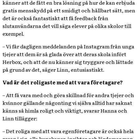
känner att de fått en bra lösning på hur de kan erbjuda
gratis mensskydd på ett smidigt och hållbart sätt, men
det är också fantastiskt att få feedback från
slutanvändarna det vill säga elever på olika skolor till
exempel.
– Vi får dagligen meddelanden på Instagram från unga
tjejer att dem är så glada över att deras skola infört
Herbox, och att de nu känner sig tryggare och lättade
på grund av det, säger Linn, entusiastiskt.
Vad är det roligaste med att vara företagare?
– Att få vara med och göra skillnad för andra tjejer och
kvinnor gällande någonting vi själva alltid har saknat
känns så himla roligt och viktigt, svarar Hanna och
Linn tillägger:
– Det roliga med att vara egenföretagare är också hela
resan i sig, alla kunskaper, insikter och lärdomar man