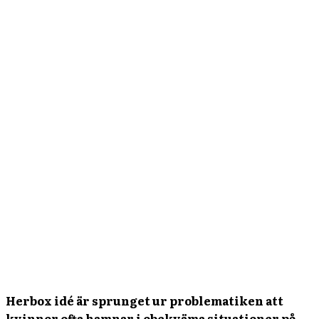
Herbox idé är sprunget ur problematiken att
kvinnor ofta hamnar i obekväma situationer på