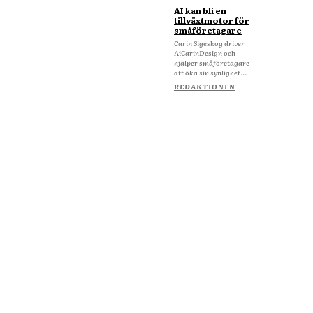
AI kan bli en
tillväxtmotor för
småföretagare
Carin Sigeskog driver
AiCarinDesign och
hjälper småföretagare
att öka sin synlighet...
REDAKTIONEN