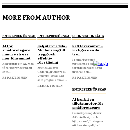
MORE FROM AUTHOR
ENTREPRENÖRSKAP
ENTREPRENÖRSKAP
SPONSRAT INLÄGG
AI för
Sälj utan rädsla –
Rätt leverantör –
småföretagare:
Michels väg till
viktigare än du
mindre stress,
trygg och
tror
mer lönsamhet
effektiv
I samarbete med
försäljning
Alla pratar om AI. Men
verksamt.se När ditt
få förklarar det på ett
Michel Laporte
företag behöver köpa
sätt...
Godorn, grundare av
in varor och...
Vimentis, delar vad
REDAKTIONEN
REDAKTIONEN
som präglar honom...
REDAKTIONEN
ENTREPRENÖRSKAP
AI kan bli en
tillväxtmotor för
småföretagare
Carin Sigeskog driver
AiCarinDesign och
hjälper småföretagare
att öka sin synlighet...