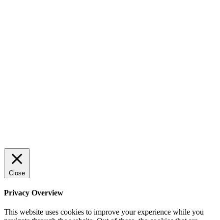
AI för småföretagare: mindre stress, mer
lönsamhet
Sälj utan rädsla – Michels väg till trygg och
effektiv försäljning
Rätt leverantör – viktigare än du tror
© 2022 StartUp Media. All Rights Reserved.
Close
Privacy Overview
This website uses cookies to improve your experience while you