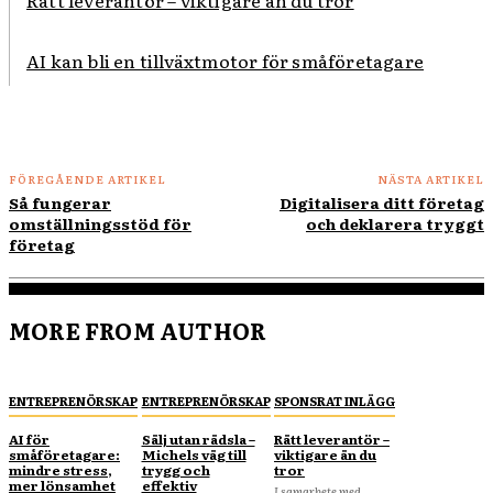
Rätt leverantör – viktigare än du tror
AI kan bli en tillväxtmotor för småföretagare
FÖREGÅENDE ARTIKEL
NÄSTA ARTIKEL
Så fungerar
Digitalisera ditt företag
omställningsstöd för
och deklarera tryggt
företag
MORE FROM AUTHOR
ENTREPRENÖRSKAP
ENTREPRENÖRSKAP
SPONSRAT INLÄGG
AI för
Sälj utan rädsla –
Rätt leverantör –
småföretagare:
Michels väg till
viktigare än du
mindre stress,
trygg och
tror
mer lönsamhet
effektiv
I samarbete med