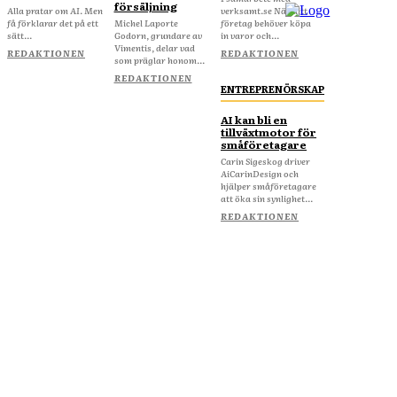
försäljning
Alla pratar om AI. Men
verksamt.se När ditt
få förklarar det på ett
Michel Laporte
företag behöver köpa
sätt...
Godorn, grundare av
in varor och...
Vimentis, delar vad
REDAKTIONEN
REDAKTIONEN
som präglar honom...
REDAKTIONEN
ENTREPRENÖRSKAP
AI kan bli en
tillväxtmotor för
småföretagare
Carin Sigeskog driver
AiCarinDesign och
hjälper småföretagare
att öka sin synlighet...
REDAKTIONEN