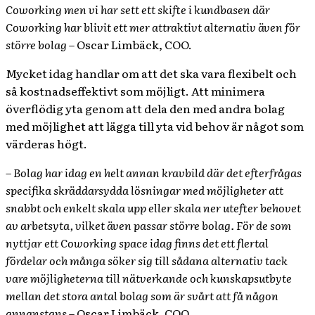
Coworking men vi har sett ett skifte i kundbasen där
Coworking har blivit ett mer attraktivt alternativ även för
större bolag
– Oscar Limbäck, COO.
Mycket idag handlar om att det ska vara flexibelt och
så kostnadseffektivt som möjligt. Att minimera
överflödig yta genom att dela den med andra bolag
med möjlighet att lägga till yta vid behov är något som
värderas högt.
– Bolag har idag en helt annan kravbild där det efterfrågas
specifika skräddarsydda lösningar med möjligheter att
snabbt och enkelt skala upp eller skala ner utefter behovet
av arbetsyta, vilket även passar större bolag. För de som
nyttjar ett Coworking space idag finns det ett flertal
fördelar och många söker sig till sådana alternativ tack
vare möjligheterna till nätverkande och kunskapsutbyte
mellan det stora antal bolag som är svårt att få någon
annanstans
– Oscar Limbäck, COO.