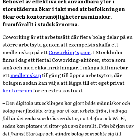
Behovet av effektiva och användbara ytor i
storstäderna ökar i takt med att befolkningen
ökar och kontorsmöjligheterna minskar,
framförallt i stadskärnorna.
Coworking är ett arbetssätt där flera bolag delar på en
större arbetsyta genom att exempelvis skaffa ett
medlemskap på ett
Coworking space
. I Stockholm
finns i dag ett flertal Coworking-aktörer, stora som
små och med olika inriktningar. I många fall innebär
ett
medlemskap
tillgång till öppna arbetsytor, där
bolagen sedan kan välja att lägga till ett eget privat
kontorsrum
för en extra kostnad.
– Den digitala utvecklingen har gjort både människor och
bolag mer flexibla kring var vi kan arbeta ifrån, i många
fall är det enda som krävs en dator, en telefon och Wi-Fi,
sedan kan platsen vi sitter på vara överallt. Från början var
det främst Startups och mindre bolag som sökte sig till