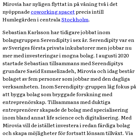
Mirovia har nyligen flyttat in på våning två i det
nyöppnade
coworking spacet
precis intill
Humlegården i centrala
Stockholm
.
Sebastian Karlsson har tidigare jobbat inom
bolagsgruppen Serendipity i sex år. Serendipity var en
av Sveriges första privata inkubatorer men jobbar nu
mer med investeringar i mogna bolag. I augusti 2020
startade Sebastian tillsammans med Serendipitys
grundare Saeid Esmaelizadeh, Mirovia och idag består
bolaget av fem personer som jobbar med den dagliga
verksamheten. Inom Serendipity-gruppen låg fokus på
att bygga bolag som bryggade forskning med
entreprenörskap. Tillsammans med duktiga
entreprenörer skapade de bolag med specialisering
inom bland annat life science och digitalisering. Med
Mirovia vill de istället investera i redan färdiga bolag
och skapa möjligheter för fortsatt lönsam tillväxt. Via