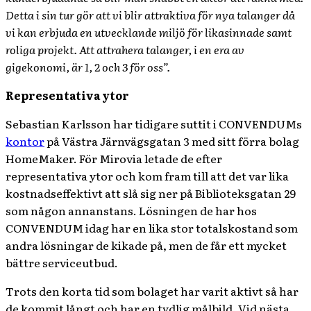
Detta i sin tur gör att vi blir attraktiva för nya talanger då
vi kan erbjuda en utvecklande miljö för likasinnade samt
roliga projekt. Att attrahera talanger, i en era av
gigekonomi, är 1, 2 och 3 för oss”.
Representativa ytor
Sebastian Karlsson har tidigare suttit i CONVENDUMs
kontor
på Västra Järnvägsgatan 3 med sitt förra bolag
HomeMaker. För Mirovia letade de efter
representativa ytor och kom fram till att det var lika
kostnadseffektivt att slå sig ner på Biblioteksgatan 29
som någon annanstans. Lösningen de har hos
CONVENDUM idag har en lika stor totalskostand som
andra lösningar de kikade på, men de får ett mycket
bättre serviceutbud.
Trots den korta tid som bolaget har varit aktivt så har
de kommit långt och har en tydlig målbild. Vid nästa