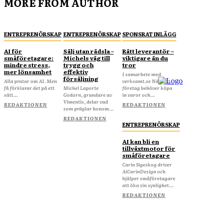
MORE FROM AUTHOR
ENTREPRENÖRSKAP
ENTREPRENÖRSKAP
SPONSRAT INLÄGG
AI för
Sälj utan rädsla –
Rätt leverantör –
småföretagare:
Michels väg till
viktigare än du
mindre stress,
trygg och
tror
mer lönsamhet
effektiv
I samarbete med
försäljning
Alla pratar om AI. Men
verksamt.se När ditt
få förklarar det på ett
Michel Laporte
företag behöver köpa
sätt...
Godorn, grundare av
in varor och...
Vimentis, delar vad
REDAKTIONEN
REDAKTIONEN
som präglar honom...
REDAKTIONEN
ENTREPRENÖRSKAP
AI kan bli en
tillväxtmotor för
småföretagare
Carin Sigeskog driver
AiCarinDesign och
hjälper småföretagare
att öka sin synlighet...
REDAKTIONEN