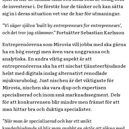
de investerar i. De förstår hur de tänker och kan sätta
sig in i deras situation vet var de har för utmaningar.
”Vi säger själva ’built by entrepreneurs for entrepreneurs’,
och det tror jag stämmer.”
Fortsätter Sebastian Karlsson
Entreprenörerna som Mirovia vill jobba med ska gärna
ha en hög energi men även vara noggranna och
analytiska. En andra viktig aspekt är att
entreprenörerna ska ha ett nischat tjänsteerbjudande
helst med digitala inslag alternativt renodlade
mjukvarubolag. Just nischen är det viktigaste för
Mirovia, nischen ska vara djup och expertisen
specialiserad och inom små marknadssegment. Dels
för att konkurrensen blir mindre men främst för att
man hittar bra och duktiga specialister.
”När man är specialiserad och har ett unikt
kunderbjudande så blir man snabbt en aktör att räkna med.