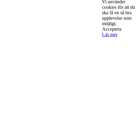
Vi använder
bereeeeeör alla företagare!
cookies för att du
ska få en så bra
upplevelse som
möjligt.
Acceptera
Läs mer
Kontakta oss
StartUp Media Karlbergs Strand 15, 171 73 Solna. Telefon 08-52
00 59 94 www.startup-media.se info@startaochdriva.se
Must Read
AI för småföretagare: mindre stress, mer
lönsamhet