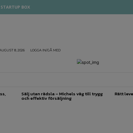
STARTUP BOX
AUGUST 8, 2026
LOGGA IN/GÅ MED
TREPRENÖRSKAP
FÖRSÄLJNING
INSPIRATION
ss,
Sälj utan rädsla – Michels väg till trygg
Rätt leve
och effektiv försäljning