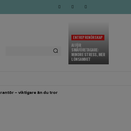
ENTREPRENÖRSKAP
AI FÖR
SMÅFÖRETAGARE:
MINDRE STRESS, MER
LÖNSAMHET
MARKNADSFÖRING
MORE
rantör – viktigare än du tror