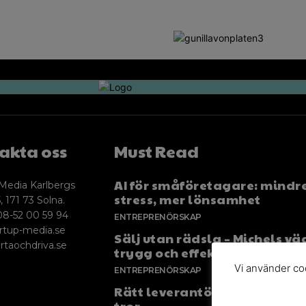
akta oss
Must Read
AI för småföretagare: mindr
Media Karlbergs
stress, mer lönsamhet
, 171 73 Solna.
08-52 00 59 94
ENTREPRENÖRSKAP
rtup-media.se
Sälj utan rädsla – Michels väg
rtaochdriva.se
trygg och effektiv försäljnin
Vi använder coo
ENTREPRENÖRSKAP
Rätt leverantör – viktigare ä
tror