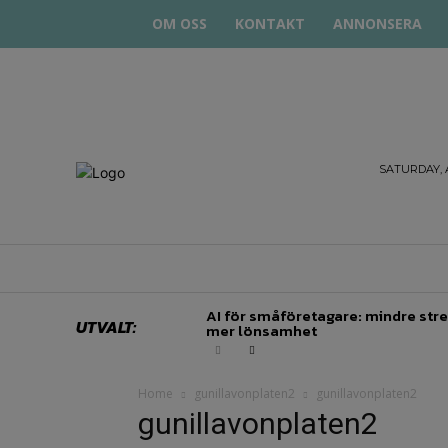
OM OSS
KONTAKT
ANNONSERA
STARTA
SATURDAY, 
& DRIVA
HEM
STARTUP BAR
EKONOMI
EN
AI för småföretagare: mindre stre
UTVALT:
mer lönsamhet
Home
gunillavonplaten2
gunillavonplaten2
gunillavonplaten2