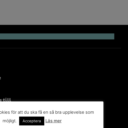
e
 till
g
kies för att du ska få en så bra upplevelse som
möjligt.
Läs mer
n du
Acceptera