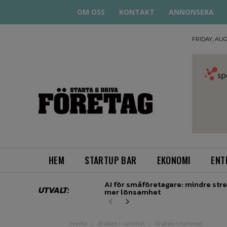
OM OSS
KONTAKT
ANNONSERA
FRIDAY, AUG
STARTA
& DRIVA
HEM
STARTUP BAR
EKONOMI
ENT
AI för småföretagare: mindre stre
UTVALT:
mer lönsamhet
Home
draken i rummet
draken i rummet