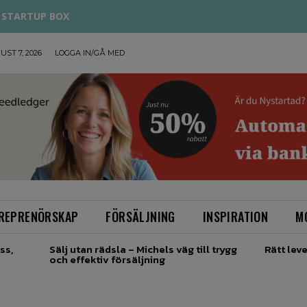
STARTUP BOX
UST 7, 2026
LOGGA IN/GÅ MED
REPRENÖRSKAP
FÖRSÄLJNING
INSPIRATION
M
ss,
Sälj utan rädsla – Michels väg till trygg
Rätt leve
och effektiv försäljning