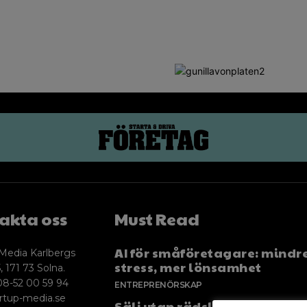
akta oss
Must Read
AI för småföretagare: mindr
Media Karlbergs
stress, mer lönsamhet
, 171 73 Solna.
08-52 00 59 94
ENTREPRENÖRSKAP
rtup-media.se
Sälj utan rädsla – Michels väg