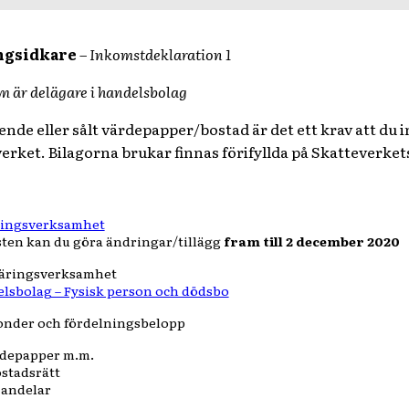
ingsidkare
– Inkomstdeklaration 1
m är delägare i handelsbolag
ende eller sålt värdepapper/bostad är det ett krav att du
verket. Bilagorna brukar finnas förifyllda på Skatteverke
ringsverksamhet
ten kan du göra ändringar/tillägg
fram till 2 december 2020
näringsverksamhet
elsbolag – Fysisk person och dödsbo
onder och fördelningsbelopp
rdepapper m.m.
ostadsrätt
 andelar