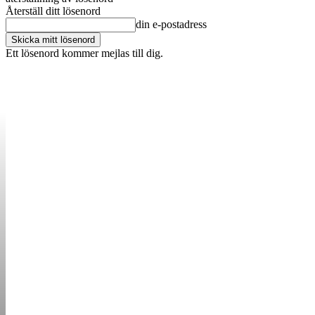
Återställ ditt lösenord
din e-postadress
Ett lösenord kommer mejlas till dig.
OM OSS
KONTAKT
ANNONSERA
STARTUP B
STARTA &
DRIVA