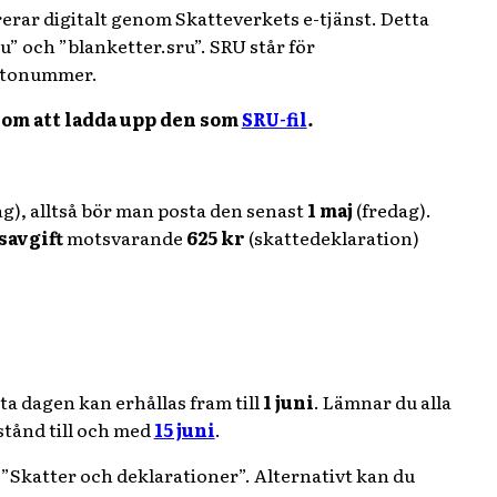
rerar digitalt genom Skatteverkets e-tjänst. Detta
ru” och ”blanketter.sru”. SRU står för
ontonummer.
nom att ladda upp den som
SRU-fil
.
g), alltså bör man posta den senast
1 maj
(fredag).
savgift
motsvarande
625 kr
(skattedeklaration)
ta dagen kan erhållas fram till
1 juni
. Lämnar du alla
stånd till och med
15 juni
.
”Skatter och deklarationer”. Alternativt kan du