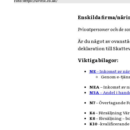
Foto: https://writix.co.uk/
Enskilda firma/när
Privatpersoner och de so
Är du något av ovanstå
deklaration till Skatte
Viktiga bilagor:
NE
– Inkomst av nä
Genom e-tjäns
NEA
– Inkomst av 
N3A
– Andel i hand
N7
–
Övertagande F
K4
– Försäljning Vä
K6
– försäljning – b
K10
-kvalificerande