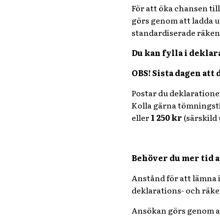
För att öka chansen ti
görs genom att ladda up
standardiserade räken
Du kan fylla i dekla
OBS! Sista dagen att
Postar du deklaratione
Kolla gärna tömningsti
eller
1 250 kr
(särskild
Behöver du mer tid a
Anstånd för att lämna i
deklarations- och räke
Ansökan görs genom att