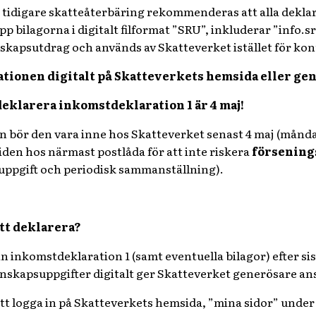
ll tidigare skatteåterbäring rekommenderas att alla dekla
p bilagorna i digitalt filformat ”SRU”, inkluderar ”info.s
skapsutdrag och används av Skatteverket istället för k
rationen digitalt på Skatteverkets hemsida eller ge
 deklarera inkomstdeklaration 1 är 4 maj!
n bör den vara inne hos Skatteverket senast 4 maj (månda
den hos närmast postlåda för att inte riskera
försening
 uppgift och periodisk sammanställning).
tt deklarera?
n inkomstdeklaration 1 (samt eventuella bilagor) efter sis
nskapsuppgifter digitalt ger Skatteverket generösare an
 logga in på Skatteverkets hemsida, ”mina sidor” under 