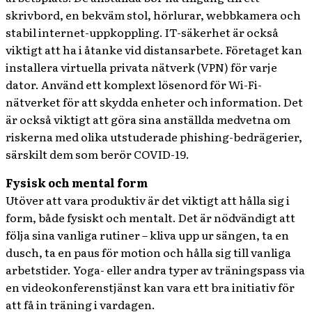
skrivbord, en bekväm stol, hörlurar, webbkamera och
stabil internet-uppkoppling. IT-säkerhet är också
viktigt att ha i åtanke vid distansarbete. Företaget kan
installera virtuella privata nätverk (VPN) för varje
dator. Använd ett komplext lösenord för Wi-Fi-
nätverket för att skydda enheter och information. Det
är också viktigt att göra sina anställda medvetna om
riskerna med olika utstuderade phishing-bedrägerier,
särskilt dem som berör COVID-19.
Fysisk och mental form
Utöver att vara produktiv är det viktigt att hålla sig i
form, både fysiskt och mentalt. Det är nödvändigt att
följa sina vanliga rutiner – kliva upp ur sängen, ta en
dusch, ta en paus för motion och hålla sig till vanliga
arbetstider. Yoga- eller andra typer av träningspass via
en videokonferenstjänst kan vara ett bra initiativ för
att få in träning i vardagen.