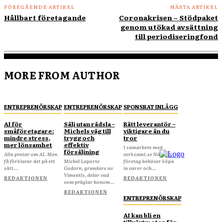
FÖREGÅENDE ARTIKEL
NÄSTA ARTIKEL
Hållbart företagande
Coronakrisen – Stödpaket
genom utökad avsättning
till periodiseringfond
MORE FROM AUTHOR
ENTREPRENÖRSKAP
ENTREPRENÖRSKAP
SPONSRAT INLÄGG
AI för
Sälj utan rädsla –
Rätt leverantör –
småföretagare:
Michels väg till
viktigare än du
mindre stress,
trygg och
tror
mer lönsamhet
effektiv
I samarbete med
försäljning
Alla pratar om AI. Men
verksamt.se När ditt
få förklarar det på ett
Michel Laporte
företag behöver köpa
sätt...
Godorn, grundare av
in varor och...
Vimentis, delar vad
REDAKTIONEN
REDAKTIONEN
som präglar honom...
REDAKTIONEN
ENTREPRENÖRSKAP
AI kan bli en