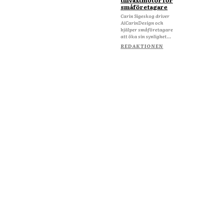
tillväxtmotor för
småföretagare
Carin Sigeskog driver
AiCarinDesign och
hjälper småföretagare
att öka sin synlighet...
REDAKTIONEN
Om Starta & Driva Foretag