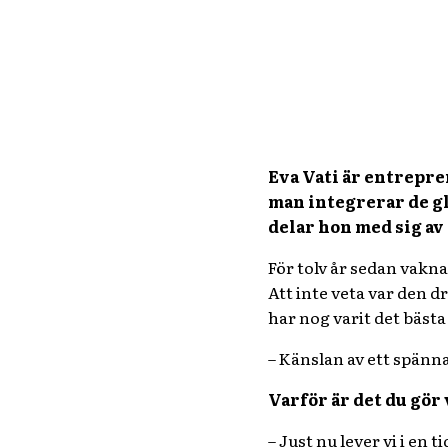
Eva Vati är entrepren
man integrerar de gl
delar hon med sig av 
För tolv år sedan vakn
Att inte veta var den d
har nog varit det bästa
– Känslan av ett spänna
Varför är det du gör 
– Just nu lever vi i en 