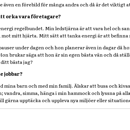
e även en förebild för många andra och då är det viktigt a
att orka vara företagare?
a energi regelbundet. Min ledstjärna är att vara hel och sa
mot mitt hjärta. Mitt sätt att tanka energi är att befinna m
pauser under dagen och hon planerar även in dagar då hon 
Hon brukar säga att hon är sin egen bästa vän och då ställe
 ditt bästa jag?
te jobbar?
 mina barn och med min familj. Älskar att busa och kivas 
en; vandra, simma, hänga i min hammock och lyssna på alla
ill gärna upptäcka och uppleva nya miljöer eller situatio