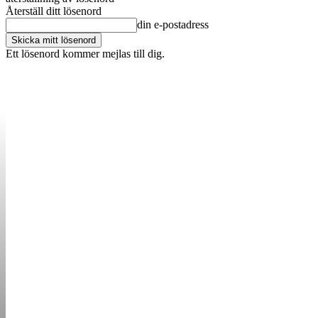
Återställ ditt lösenord
din e-postadress
Ett lösenord kommer mejlas till dig.
OM OSS
KONTAKT
ANNONSERA
STARTUP B
STARTA &
DRIVA