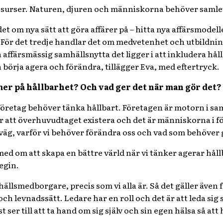
a resurser. Naturen, djuren och människorna behöver samle
et om nya sätt att göra affärer på – hitta nya affärsmode
För det tredje handlar det om medvetenhet och utbildning
n affärsmässig samhällsnytta det ligger i att inkludera hål
 börja agera och förändra, tillägger Eva, med eftertryck.
er på hållbarhet? Och vad ger det när man gör det?
öretag behöver tänka hållbart. Företagen är motorn i sam
r att överhuvudtaget existera och det är människorna i 
på väg, varför vi behöver förändra oss och vad som behöver 
 med om att skapa en bättre värld när vi tänker agerar håll
tegin.
ällsmedborgare, precis som vi alla är. Så det gäller även 
levnadssätt. Ledare har en roll och det är att leda sig sjä
 ser till att ta hand om sig själv och sin egen hälsa så att 