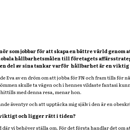
ör som jobbar för att skapa en bättre värld genom att
obala hållbarhetsmålen till företagets affärsstrateg
en del av sina tankar varför hållbarhet är en viktig
ade Eva av en dröm om att jobba för FN och fram tills för
römmen skulle ta vägen och i hennes vildaste fantasi kunna 
 hittills med denna resa, menar hon.
nde äventyr och att upptäcka mig själv i den är en obeskri
viktigt och ligger rätt i tiden?
tid där vi behöver ställa om. För det första handlar det om a