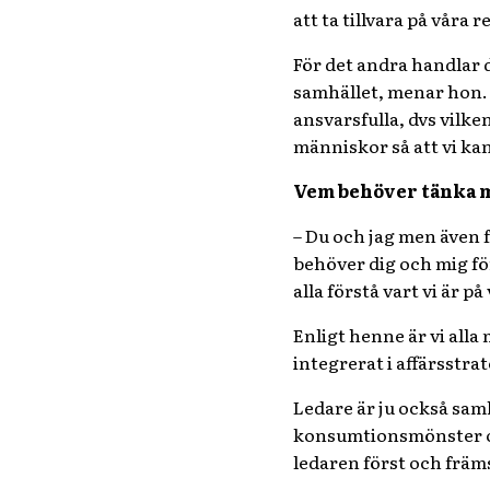
att ta tillvara på vår
För det andra handlar d
samhället, menar hon. 
ansvarsfulla, dvs vilke
människor så att vi kan
Vem behöver tänka m
–
Du och jag men även f
behöver dig och mig fö
alla förstå vart vi är 
Enligt henne är vi alla
integrerat i affärsstra
Ledare är ju också samh
konsumtionsmönster och 
ledaren först och främst