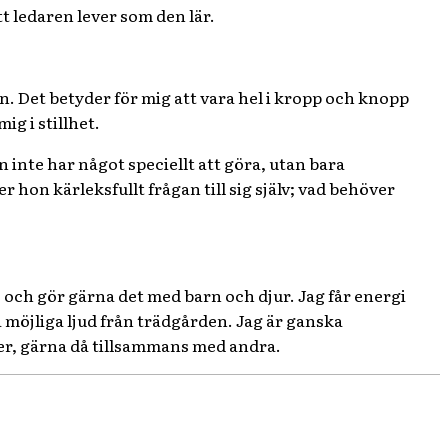
tt ledaren lever som den lär.
nn. Det betyder för mig att vara hel i kropp och knopp
ig i stillhet.
inte har något speciellt att göra, utan bara
r hon kärleksfullt frågan till sig själv; vad behöver
och gör gärna det med barn och djur. Jag får energi
 möjliga ljud från trädgården. Jag är ganska
ner, gärna då tillsammans med andra.