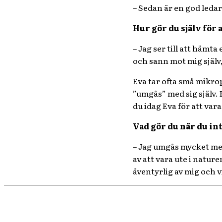
– Sedan är en god ledar
Hur gör du själv för 
– Jag ser till att hämt
och sann mot mig själv, 
Eva tar ofta små mikro
”umgås” med sig själv. 
du idag Eva för att vara
Vad gör du när du in
– Jag umgås mycket med
av att vara ute i natur
äventyrlig av mig och v