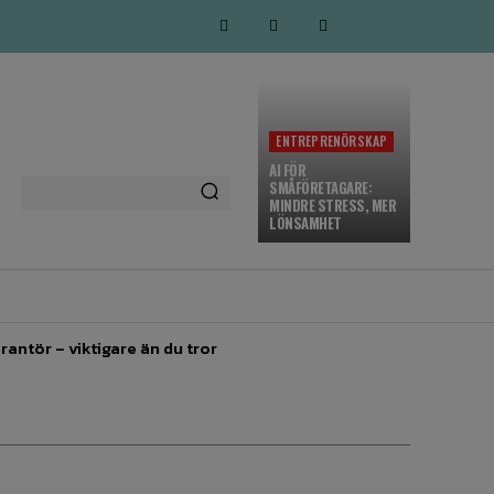
ENTREPRENÖRSKAP
AI FÖR
SMÅFÖRETAGARE:
MINDRE STRESS, MER
LÖNSAMHET
MARKNADSFÖRING
MORE
rantör – viktigare än du tror