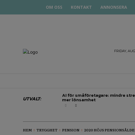
OM OSS
KONTAKT
ANNONSERA
STARTA
FRIDAY, AUG
& DRIVA
HEM
STARTUP BAR
EKONOMI
EN
AI för småföretagare: mindre stre
UTVALT:
mer lönsamhet
HEM
TRYGGHET
PENSION
2020 HÖJS PENSIONSÅLD