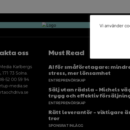
Vi använder coo
akta oss
Must Read
AI för småföretagare: mindr
Media Karlbergs
stress, mer lönsamhet
, 171 73 Solna.
08-52 00 59 94
ENTREPRENÖRSKAP
rtup-media.se
Sälj utan rädsla – Michels väg
rtaochdriva.se
trygg och effektiv försäljnin
ENTREPRENÖRSKAP
Rätt leverantör – viktigare ä
tror
SPONSRAT INLÄGG