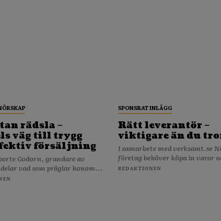
NÖRSKAP
SPONSRAT INLÄGG
tan rädsla –
Rätt leverantör –
s väg till trygg
viktigare än du tro
fektiv försäljning
I samarbete med verksamt.se När ditt
företag behöver köpa in varor o
porte Godorn, grundare av
 delar vad som präglar honom...
REDAKTIONEN
NEN