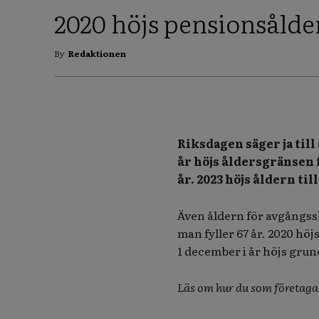
2020 höjs pensionsålde
By
Redaktionen
Riksdagen säger ja til
år höjs åldersgränsen f
år. 2023 höjs åldern till
Även åldern för avgångssky
man fyller 67 år. 2020 höjs 
1 december i år höjs gru
Läs om hur du som företaga