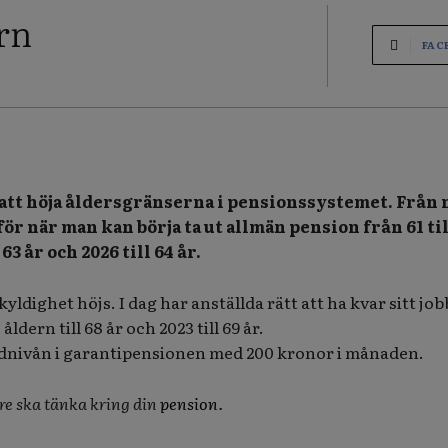
rn
FAC
l att höja åldersgränserna i pensionssystemet. Från 
ör när man kan börja ta ut allmän pension från 61 til
 63 år och 2026 till 64 år.
ldighet höjs. I dag har anställda rätt att ha kvar sitt jobb
åldern till 68 år och 2023 till 69 år.
ndnivån i garantipensionen med 200 kronor i månaden.
re ska tänka kring din
pension
.