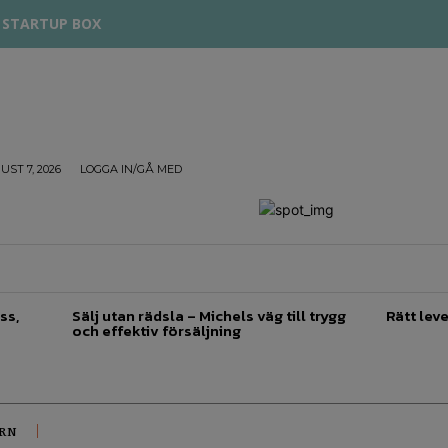
STARTUP BOX
UST 7, 2026
LOGGA IN/GÅ MED
TREPRENÖRSKAP
FÖRSÄLJNING
INSPIRATION
ss,
Sälj utan rädsla – Michels väg till trygg
Rätt leve
och effektiv försäljning
ERN