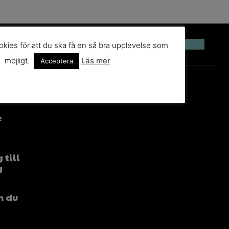
kies för att du ska få en så bra upplevelse som
möjligt.
Läs mer
Acceptera
e
 till
g
n du