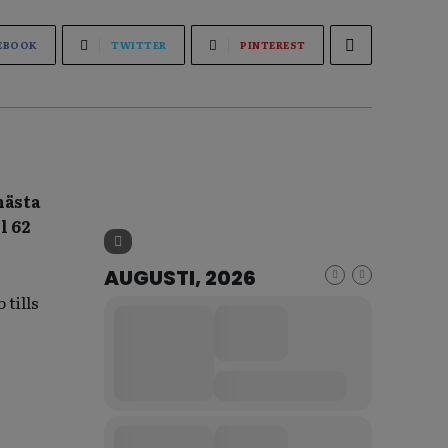
EBOOK
TWITTER
PINTEREST
nästa
l 62
AUGUSTI, 2026
 tills