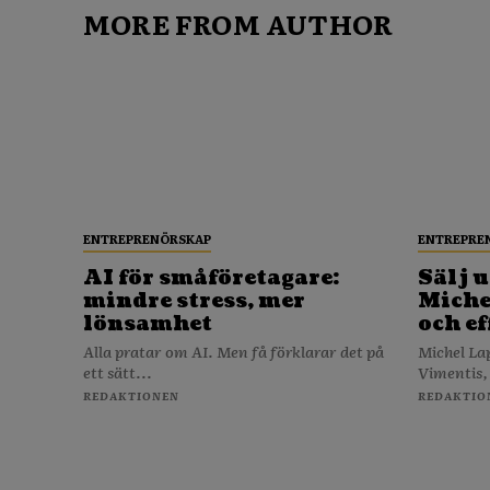
MORE FROM AUTHOR
ENTREPRENÖRSKAP
ENTREPRE
AI för småföretagare:
Sälj u
mindre stress, mer
Michel
lönsamhet
och ef
Alla pratar om AI. Men få förklarar det på
Michel La
ett sätt...
Vimentis,
REDAKTIONEN
REDAKTIO