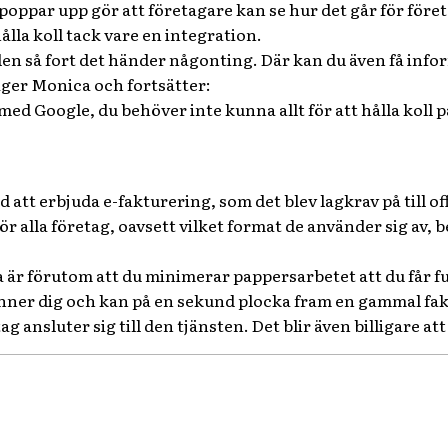
poppar upp gör att företagare kan se hur det går för före
ålla koll tack vare en integration.
ilen så fort det händer någonting. Där kan du även få inf
ger Monica och fortsätter:
ed Google, du behöver inte kunna allt för att hålla koll 
 att erbjuda e-fakturering, som det blev lagkrav på till offe
för alla företag, oavsett vilket format de använder sig av, 
är förutom att du minimerar pappersarbetet att du får full 
finner dig och kan på en sekund plocka fram en gammal fa
ag ansluter sig till den tjänsten. Det blir även billigare at