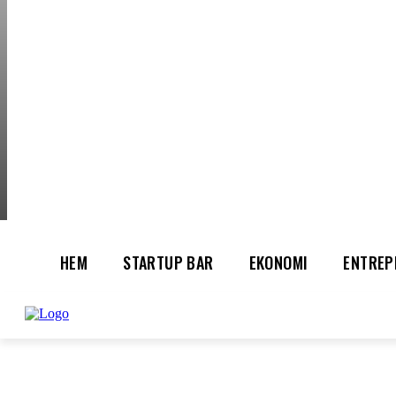
SATURDAY, AUGUS
HEM
STARTUP BAR
EKONOMI
ENTREP
AI för småföretagare: mindre stress, mer
UTVALT:
lönsamhet
Rätt leverantör – viktigare än du tror