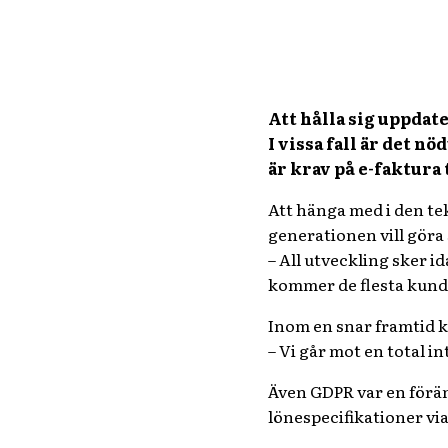
Att hålla sig uppdat
I vissa fall är det n
är krav på e-faktura t
Att hänga med i den tek
generationen vill göra 
– All utveckling sker i
kommer de flesta kund
Inom en snar framtid k
– Vi går mot en total 
Även GDPR var en förän
lönespecifikationer via