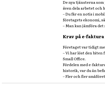
De nya tjänsterna som 
även dela arbetet och h
– Du får en notis i mob
företagets ekonomi, sä
– Man kan jämföra det m
Krav på e-faktura
Företaget var tidigt med
– Vi har löst den biten 
Small Office.
Fördelen med e-faktura 
historik, var du än be
– Fler och fler småföret