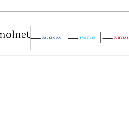
 molnet
FACEBOOK
TWITTER
PINTERE