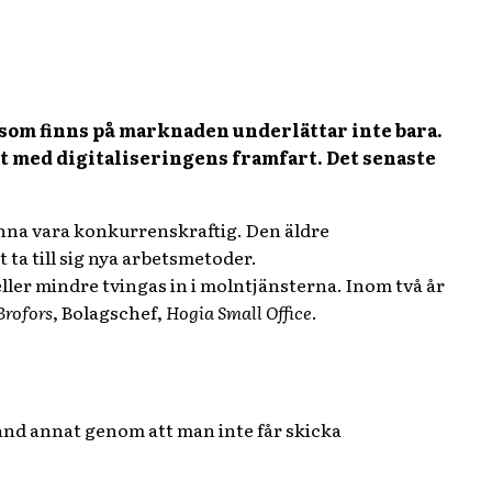
 som finns på marknaden underlättar inte bara.
takt med digitaliseringens framfart. Det senaste
kunna vara konkurrenskraftig. Den äldre
 ta till sig nya arbetsmetoder.
eller mindre tvingas in i molntjänsterna. Inom två år
rofors
, Bolagschef,
Hogia Small Office
.
land annat genom att man inte får skicka