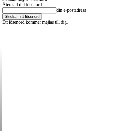
Återställ ditt lösenord
din e-postadress
Ett lösenord kommer mejlas till dig.
OM OSS
KONTAKT
ANNONSERA
STARTUP B
STARTA &
DRIVA