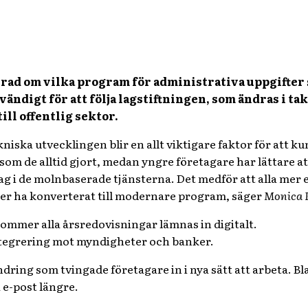
erad om vilka program för administrativa uppgifter
ödvändigt för att följa lagstiftningen, som ändras i 
ill offentlig sektor.
niska utvecklingen blir en allt viktigare faktor för att 
som de alltid gjort, medan yngre företagare har lättare att
dag i de molnbaserade tjänsterna. Det medför att alla mer 
er ha konverterat till modernare program, säger
Monica B
ommer alla årsredovisningar lämnas in digitalt.
integrering mot myndigheter och banker.
dring som tvingade företagare in i nya sätt att arbeta. B
 e-post längre.