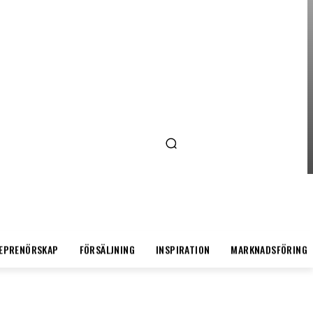
ENTREPRENÖRSKAP
AI FÖR SMÅFÖRETAGARE:
MINDRE STRESS, MER
LÖNSAMHET
EPRENÖRSKAP
FÖRSÄLJNING
INSPIRATION
MARKNADSFÖRING